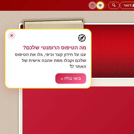
 דואר
🔍
|
🖱️
🌹
דף הבית
גולשים כותבים
הרשם עכשיו
התחבר
צימרים רומנטיים
חנות המתנות