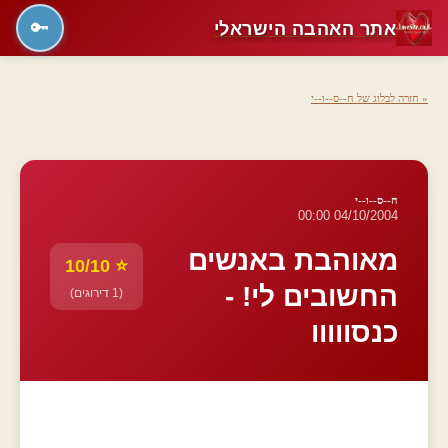
אתר האהבה הישראלי
🔑
« חזרה לבלוג של ח--ס--ו--י
ח--ס--ו--י
04/10/2004 00:00
מאוהבת באנשים
⭐ 10/10
החשובים לי! -
(1 דירוגים)
כנסווווו