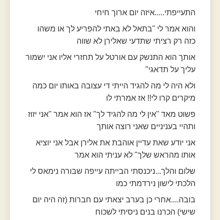
התעייפתי.....איזה יום ארוך חיחי
והוא אמר לי "בתאל לא באתי להפריע לך או משהו
כזה רק רציתי שתדעי שאלירן לא שווה
אותך הוא התנשק עם אורטל על תחזרי אליו אני ישמור
עליך על תדאגי"
ולא היה לי מה להגיד הייתי די עצובה באותו יום כמה
מיקרים קרו לי!! אז אמרתי לו
פשוט מאד "אין לי מה להגיד לך" אז הוא אמר "אני יזוז
ותהיי בעניניים שאני רוצה אותך
אני יודע שאת עדיין אוהבת את אלירן אבל אני יוציא
אותו מהראש שלך" לא עניתי הוא אמר
שלום והלך...ניכנסתי הבייתה עייפה שבורה נימאס לי
הלכתי לישון נירדמתי כמו
בובה....אחרי כן בערב יצאתי עם חברות (זה היה יום
שישי) הכרנו בנים ניסיתי לשכוח