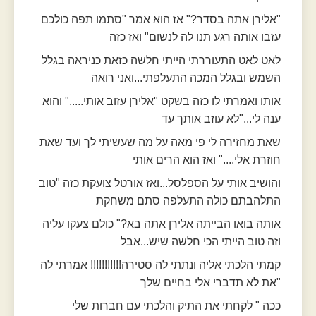
"אלירן אתה בסדר?" אז הוא אמר "סתמו תפה כולכם
עזבו אותה רגע תנו לה לנשום" ואז כזה
לאט לאט התעוררתי הייתי חלשה כזאת כניראה בגלל
השמש ובגלל המכה התעלפתי...ואני רואה
אותו ואמרתי לו כזה בשקט "אלירן עזוב אותי....." והוא
ענה לי..."לא עוזב אותך עד
שאת מחזירה לי פי מאה על מה שעשיתי לך ועד שאת
חוזרת אלי...." ואז הוא הרים אותי
והושיב אותי על הספלסל...ואז אורטל צועקת כזה "טוב
התלהבתם כולה התעלפה סתם משחקת
אותה בואו הבייתה אלירן אתה בא?" כולם צעקו עליה
וזה טוב הייתי הכי חלשה שיש...אבל
קמתי הלכתי אליה ונתתי לה סטירה!!!!!!!!!!! אמרתי לה
"את לא תדברי אלי בחיים שלך
ככה " לקחתי את התיק והלכתי עם חברות שלי