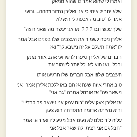
ואמרו לי שהוא אמר לו שהוא מניאק
שלא יתחיל איתי כי אני ואלירן נחזור וזההה....ורועי
אמר לו "טוב מה אכפת לי היא לא
שלך עכשיו נכון?!?!?! אז אני יעשה מה שאני רוצה"
אלירן ניסה לשמור את העצבים שלו בפנים אבל אמר
לו "אתה תשלם על זה נישבע לך" ואז
חברים של אלירן סיפרו לו שרועי אהב אותי מזמן
והכל...ואז הוא לא יכל יותר לשמור את
העצבים שלו!! אבל חברים שלו הרגיעו אותו
טוב אחרי איזה שעה אז הם באו ללכת אלירן אמר "אני
נישאר פה" אז אורטל אמרה "גם אני"
אז אלירן צעק עליה "כוס עמק אני נישאר פה לבד!!!"
והיא נהייתה אדומה התפדחה הוא צעק
עליה ליד כולם לא נעים אבל מגיע לה ואז רועי אמר
"חבל גם אני רציתי להישאר אבל אני