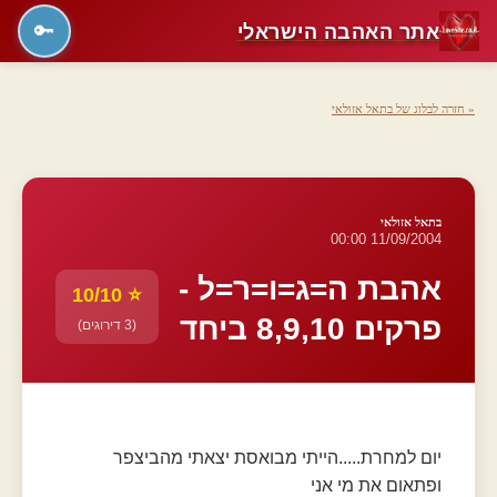
אתר האהבה הישראלי
🔑
« חזרה לבלוג של בתאל אזולאי
בתאל אזולאי
11/09/2004 00:00
אהבת ה=ג=ו=ר=ל -
⭐ 10/10
פרקים 8,9,10 ביחד
(3 דירוגים)
יום למחרת.....הייתי מבואסת יצאתי מהביצפר
ופתאום את מי אני