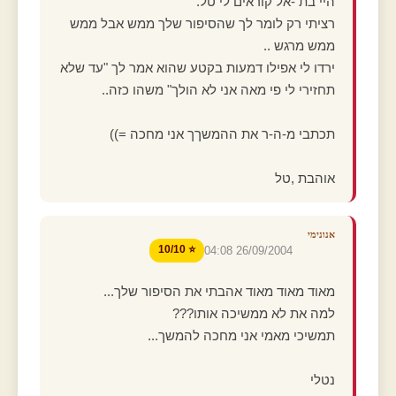
היי בת -אל קוראים לי טל.
רציתי רק לומר לך שהסיפור שלך ממש אבל ממש
ממש מרגש ..
ירדו לי אפילו דמעות בקטע שהוא אמר לך "עד שלא
תחזירי לי פי מאה אני לא הולך" משהו כזה..
תכתבי מ-ה-ר את ההמשךך אני מחכה =))
אוהבת ,טל
אנונימי
⭐ 10/10
26/09/2004 04:08
מאוד מאוד מאוד אהבתי את הסיפור שלך...
למה את לא ממשיכה אותו???
תמשיכי מאמי אני מחכה להמשך...
נטלי