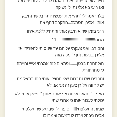
חייב לזוז הבייתה" אז הם אמרו לכולם שלום יפה וזה
ואז רועי בא אלי נתן לי נשיקה
בלחי אמר לי "תהיי איתי עכשיו יותר בקשר וחיבק
אותי" אלירן הסתכל...התקרב דחף את
רועי בזמן שהוא חיבק אותי והתחיל ללכת איתו
מכות!!!!!!!!!!!!!!!!!!!!!!!!!!!!!!!!!!!!!11
והם רבו ואני צעקתי עליהם עד שניסיתי להפריד ואז
אלירן בטעות נתן לי מכה מזה
חזקהההה בבטן.......ופתאום כזה אמרתי איייי והייתה
לי סחרחורת
וחברים שלו וחברות שלי החזיקו אותי כזה בתאל מה
יש לך וזה אלירן צעק זה אני אני לא
מאמין "בתאל סליחה אני אוהב אותך" ונישק אותי ולא
יכולתי לעצור אותו כי אחרי שתי
שניות התעלפתי!!!!! וסיפרו לי שברגע שהתעלפתי
אלירן ניבהל וירדו לו דמעות ואמרו לו