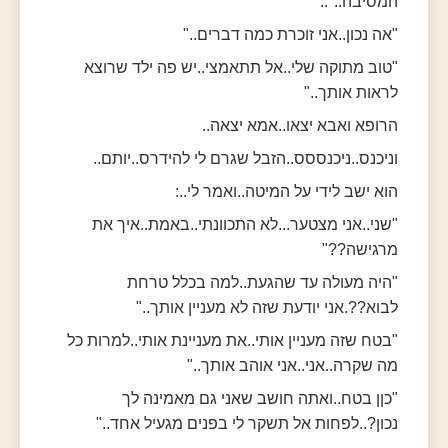
המסיבה.."..
"אה נכון..אני זוכרת כמה דברים.."
"טוב מתוקה שלי..אל תתאמצי..יש פה ילד שרוצא
לראות אותך.."
הרופא ואבא יצאו..אמא יצאה..
וניכנס..ניכנססס..הזבל שגרם לי להידרס..יותם..
הוא ישב לידי על המיטה..ואמר לי..:
"שני..אני מצטער...לא התכוונתי..באמת..איך את
מרגישה??"
"היה מעולה עד שהגעת..למה בכלל טרחת
לבוא??.אני יודעת שזה לא מעניין אותך.."
"בטח שזה מעניין אותי..את מעניינת אותי..למרות כל
מה שקרה..אני..אני אוהב אותך.."
"כןן בטח..ואתה חושב שאני גם מאמינה לך
נכון?..לפחות אל תשקר לי בפנים מגעיל אחד.."