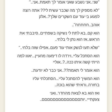
"שני..אני נשבע שאני אומר לך תאמת..אני.."
"לא מספיק לך מה שכבר עשית לי?? אתה רוצה
לפגוע בי עוד עם השקרים שלך?..אלק
אוהב..חחחחח"..
הוא קם..בא לתת לי נשיקה בשפתיים..סיבבתי את
הראש..אז הוא נתן לי בלחי..
"שלא תעז לנשק אותי עוד פעם..אפילו שזה בלחי.."
הוא הסתכל עליי..וירדה לו דימעה מהעיין...יאווו למה
הייתי קשה איתו ככה..?..אוליי
הוא אומר לי תאמת??..אני כבר לא יודעת..
הוא המשיך להסתכל עליי...הסתכלתי עליו
בחזרה..וראיתי שהוא בוכה..
ואז הוא בא לצאת מהחדר..ואני
צעקתייי..יותםםםםםםםםםםםםםם..