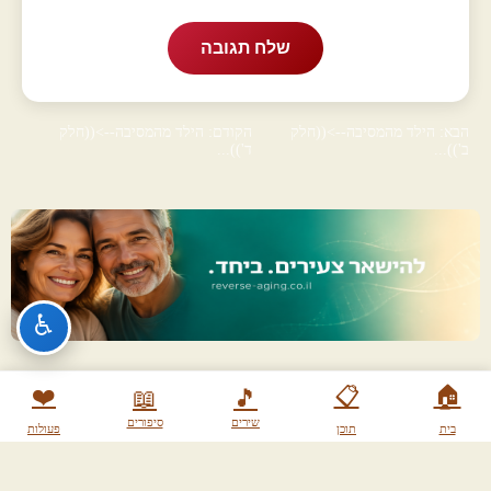
שלח תגובה
הבא: הילד מהמסיבה-->((חלק
הקודם: הילד מהמסיבה-->((חלק
ב'))...
ד'))...
♿
❤️
📋
🏠
📖
🎵
שירים
סיפורים
בית
תוכן
פעולות