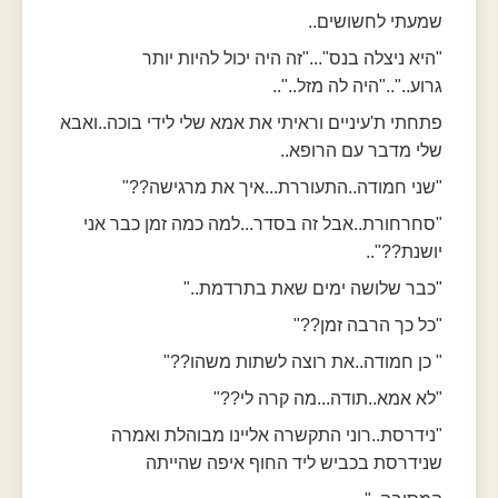
שמעתי לחשושים..
"היא ניצלה בנס"..."זה היה יכול להיות יותר
גרוע..".."היה לה מזל.."..
פתחתי ת'עיניים וראיתי את אמא שלי לידי בוכה..ואבא
שלי מדבר עם הרופא..
"שני חמודה..התעוררת...איך את מרגישה??"
"סחרחורת..אבל זה בסדר...למה כמה זמן כבר אני
יושנת??"..
"כבר שלושה ימים שאת בתרדמת.."
"כל כך הרבה זמן??"
" כן חמודה..את רוצה לשתות משהו??"
"לא אמא..תודה...מה קרה לי??"
"נידרסת..רוני התקשרה אליינו מבוהלת ואמרה
שנידרסת בכביש ליד החוף איפה שהייתה