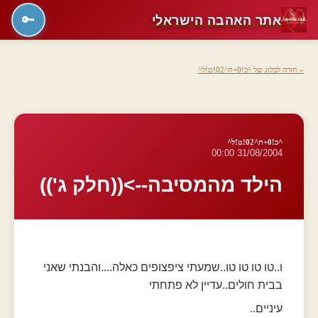
אתר האהבה הישראלי
🔑
« חזרה לבלוג של ^כ!0+ת^02!ט!ל^
^כ!0+ת^02!ט!ל^
31/08/2004 00:00
הילד מהמסיבה-->((חלק ג'))
ו..טו טו טו טו..שמעתי ציפצופים כאלה....והבנתי שאני
בבית חולים..עדיין לא פתחתי
עיניים..