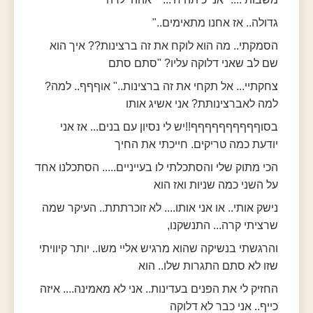
גדולה.. אז אחנו מתאימים.."
הסמקתי.. מה הוא לוקח את זה ברצינות?? איך הוא
שם לב שאני דלוקה עליו? "סתם סתם
צחקתיי... אל תקחי את זה ברצינות.." אוףףף.. למה?
למה לאברצינותת? אני אשיג אותו
בסוףףףףףףףףףף!!יש לי נסיון עם בנים... אז אני
יודעת כמה טריקים. חייכתי את החיך
הכי מתוק שלי והסתכלתי לו בעייניים..... הסתכלנו אחד
על השני כמה שניות ואז הוא
נישק אותי.. או אני אותו.... לא זוכרתתת.. העיקר שמה
שרציתי קרה... התנשקנו,
והרגשתי בנשיקה שהוא מרגיש אליי משו.. יותר קיוויתי
שזו לא סתם התגרות שלו.. הוא
החזיק לי את הפנים בעדינות.. אני לא מאמינה.... איזה
כייף.. אני כבר לא דלוקה