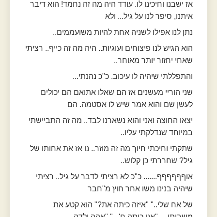
אז ישבנו וחיכינו לו. עודד היה מה זה נחמד! הוא דיבר
איתנו, סיפר לנו על גיל... ולא
נתן לנו אפילו לשניה אחת להיות משועממים..
הוא הגיש לנו פיצוחים ועוגיות.. היה מה זה כייף.. רציתי
שאחי יחזור יותר מאוחר..
והתפללתי שיהיה לו עיכוב. כ"כ נהנתי...
שני הוריי מעשנים אז הם שאלו אתואם הם יכולים
לעשן שם והוא אמר שיש לו אסטמה. הם
יצאו החוצה ואני והוא נשארנו לבד.. מה זה התביישתי
במיוחד שנדלקתי עליו..
שתקתי וחיכתי חיוך מה זה מוזר.. נו אז את אחותו של
גיל? שחררתי כן קלוש..
אוףףףףףף....... כ"כ לא רציתי לדבר על גיל.. רציתי
שיהיה בנינו משו אחר חוץ מ"חבר
של אח שלי.." "איזה כיתה את?" הוא קטע את
משבותי.... "אני כיתה ח'..." "אהה ילדה