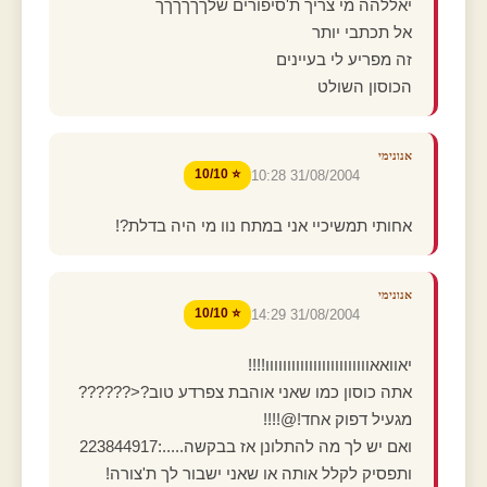
יאללהה מי צריך ת'סיפורים שלךךךךךך
אל תכתבי יותר
זה מפריע לי בעיינים
הכוסון השולט
אנונימי
⭐ 10/10
31/08/2004 10:28
אחותי תמשיכיי אני במתח נוו מי היה בדלת?!
אנונימי
⭐ 10/10
31/08/2004 14:29
יאוואאוווווווווווווווווווווווו!!!!
אתה כוסון כמו שאני אוהבת צפרדע טוב?<??????
מגעיל דפוק אחד!@!!!!
ואם יש לך מה להתלונן אז בבקשה.....:223844917
ותפסיק לקלל אותה או שאני ישבור לך ת'צורה!