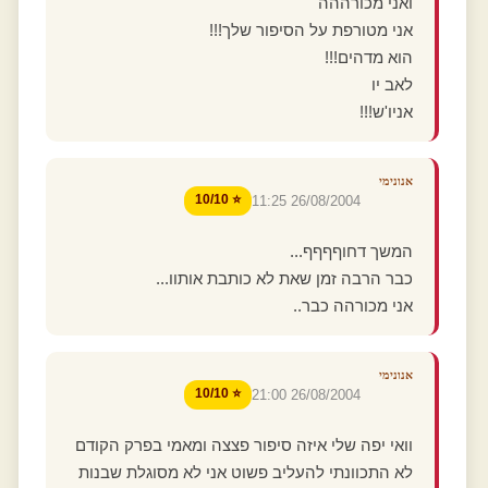
ואני מכורההה
אני מטורפת על הסיפור שלך!!!
הוא מדהים!!!
לאב יו
אניו'ש!!!
אנונימי
⭐ 10/10
26/08/2004 11:25
המשך דחוףףףף...
כבר הרבה זמן שאת לא כותבת אותוו...
אני מכורהה כבר..
אנונימי
⭐ 10/10
26/08/2004 21:00
וואי יפה שלי איזה סיפור פצצה ומאמי בפרק הקודם
לא התכוונתי להעליב פשוט אני לא מסוגלת שבנות