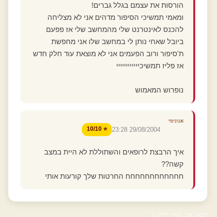
הורסות את עצמם בגלל גברים!
ומאמי תמשיכי הסיפור מדהים אני לא מצליחה
להכנס לאינטרנט שלי מהמחשב שלי אז פפעם
ביובל שאחי נותן לי במחשב שלו אני מחפשת
ת'סיפור ורוב הפעמים אני לא מוצאת עוד חלק חדש
אז פליז תמשיכיייייייייייי
נופרוש המאמוש
אנונימי
⭐ 10/10
29/08/2004 23:28
איך הרבצת לרופאים והשתוללת לא היית במצב
קשה??
חחחחחחחחחחחח החרטות שלך קורעות אותי
הבא: אני ואחי חלק ה'...