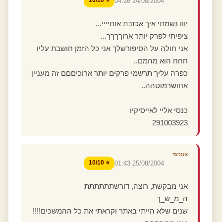
24/08/2004 04:26
יווו נשמתי איך אכזבת אותיייי...
ציפיתי לפרק יותר ארוךךךך...
אני חולה על הסיפורשלך אני כל הזמן חושבת עליו
חחח הוא מהמם..
כפרה עליך תרשמי פרקים יותר ארוכיםםם זה מעניין
אחושרמוטהה..
כנסי אליי לאייסיקיו
291003923
אנונימי
⭐ 10/10
25/08/2004 01:43
אני מבקשת, רוצה, דורשתתתתתת
ה_מ_ש_ך
שנים שלא הייתי באתר וקראתי את כל ההמשכים!!!!