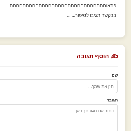
פתאוםםםםםםםםםםםםםםםםםםםםםםםםםםםםםם...........
בבקשה תגיבו לסיפור.......
✍️ הוסף תגובה
שם
תגובה