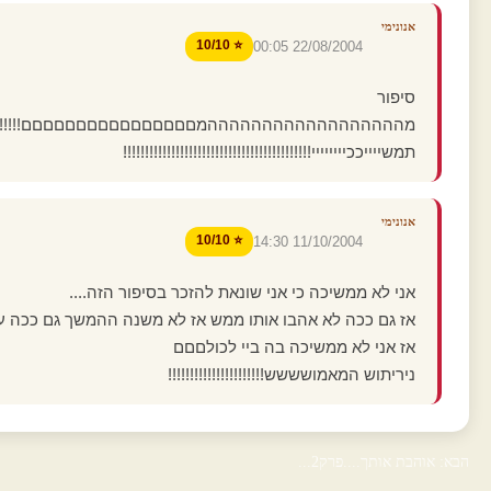
אנונימי
⭐ 10/10
22/08/2004 00:05
סיפור
מההההההההההההההההההמםםםםםםםםםםםםםםםם!!!!!!!!!!!!!!
תמשייייככיייייייי!!!!!!!!!!!!!!!!!!!!!!!!!!!!!!!!!!!!!!!!!!!
אנונימי
⭐ 10/10
11/10/2004 14:30
אני לא ממשיכה כי אני שונאת להזכר בסיפור הזה....
אז גם ככה לא אהבו אותו ממש אז לא משנה ההמשך גם ככה עצ
אז אני לא ממשיכה בה ביי לכולםםם
ניריתוש המאמושששש!!!!!!!!!!!!!!!!!!!!!!
הבא: אוהבת אותך....פרק2...