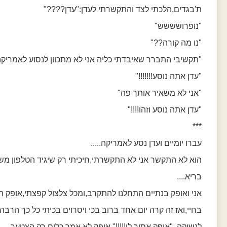
ת'בגדים,הלכתי לצד והתקשרתי לעדן:"עדן????"
"נופרושששש"
"נו מה קורה??"
"תקשיבי התברר שאיבדתי כליה אני לא מתכוון לנסוע לאמריקה
"עדן אתה נוסע!!!!!!!"
"אני לא משאיר אותך פה"
"עדן אתה נוסע וזהו!!!!"
***
עברו יומיים ועדן נסע לאמריקה.....
הוא לא התקשר אני לא התקשרתי,חיכיתי רק שיגיד הטלפון מש
בריא....
אני ואופק בנתיים התחלנו להתקרב,ומכל צלצול קפצתי,אופק ה
בחיי,ואז זה קרה יום אחד ברוב בכי ויסרוים בכיתי כל כך הרבה
לנשיקה, "אופק אסור לי!!!!!" אופק לא אמר כלום רק הצטער.