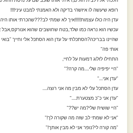
הלכתי אליו לבית חולים,ראיתי אותו שוכב שם על מיטת החולים
רופא שיעשה לו איזשהי בדיקה ולא האמנתי למבט עיני!!!!
עדן היה כולו עצמות!!!!!איך לא שמתי לב???שהכרתי אותו היה לו
עכשיו הוא נראה כמו שלד,בטח שחושבים שהוא אנורקס,אבל אי
שהיינו בבריכה?הסתכלתי על עדן הוא הסתכל אלי וחייך "בואי
אותי פה"
התחילו לזלוג דמעות על לחיי,
"היי יפיפיה שלי....מה קרה?"
"עדן אני..."
עדן הסתכל עלי לא מבין מה אני רוצה....
"עדן אני כ"כ מצטערת...."
"היי שושית שלי?מה יש??"
"אני לא שמתי לב שזה מה שקורה לך!"
"מה קורה לי?נופר אני לא מבין אותך!"