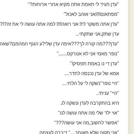
"עדן תגיד לי תאמת אתה מקיא אחרי ארוחות?"
"מפתאום!!!!אני אוהב לאכול"
"עדן אתה משקר לי!! אני רואה!!!! למה אתה עושה לי את זה?!?!
עדן שתק,אני שתקתי...
"עדן???מה קורה לך???איפה עדן שלי?ע הגוף המהמם?שאהב
"נופר מאמי אני לא אנורקס......."
"עדן די נו באמת תפסיק!"
אמא של עדן נכנסה לחדר....
"היי נופר"נשקה לי על הלחי....
"היי" עניתי..
היא בהתקרבה לעדן ונשקה לו,
"אוי ילד שלי מה אתה עושה לנו"
"אפשר לחשוב,מה אני עושה???"
"אני מקוה שלא מאוחר...." דיברה לעצמה