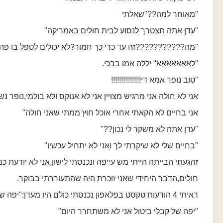
"מאוחר למה??"שאלתי
"עדן אתה תצטרך לנסוע לבית חולים באמריקה"
"מה???????????זה עד כדי כך חמור?לא יכולים לטפל בו פה
"לאאאאאאא" יללה אמו בבכי.
"טוב נופר אמא די!!!!!!!!!!!!!!!
אני לא חולה אני מרגיש מצויין אני לא אנוקס ולא בולמי,נופר נש
אני בחיים לא הקאתי אחרי אוכל חוץ ממתי שאני חולה"
"עדן אתה לא משקר לי נכון??"
"בחיים שלי לא שיקרתי לך ואני לא יתחיל עכשיו"
זהגעתי הבייתה הייתי מש עייפה ונכנסתי לישון,אני לא יודעת 
חולים,הדבר היחידי שאני זוכרת היה שהתעוררתי בבוקר.
ראיתי 4 הודעות טקסט בפלאפון נכנסתי כולם היו מעדן:"יפה שלי אני משתחרר היום"
"יפה של קבלי ביטול אני לא משתחרר היום"