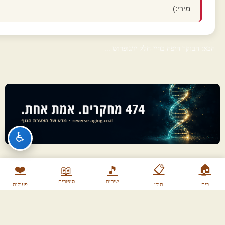
מירי:)
הבא: הבוקר היפה בחיי-חלק יז/נופרוש ...
♿
❤️
📋
🏠
📖
🎵
שירים
סיפורים
בית
תוכן
פעולות