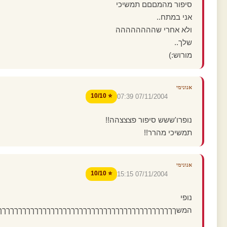
סיפור מהמםםם תמשיכי
אני במתח..
ולא אחרי שהההההההה
שלך..
מורוש:)
אנונימי
⭐ 10/10
07/11/2004 07:39
נופרו'ששש סיפור פצצצהה!!
תמשיכי מהרר!!
אנונימי
⭐ 10/10
07/11/2004 15:15
נופי
המשךךךךךךךךךךךךךךךךךךךךךךךךךךךךךךךךךךךךךךךךךךךך