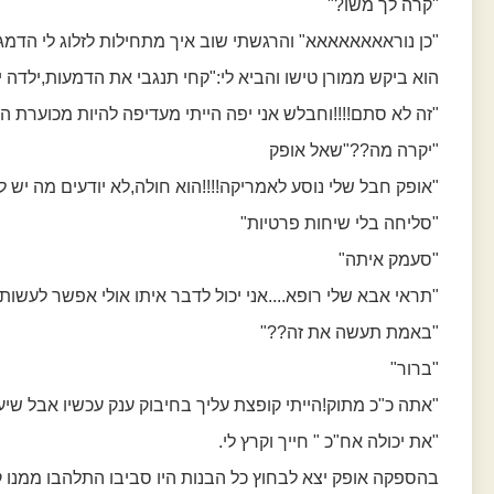
"קרה לך משו?"
"כן נוראאאאאאאא" והרגשתי שוב איך מתחילות לזלוג לי הדמגו
הוא ביקש ממורן טישו והביא לי:"קחי תנגבי את הדמעות,ילדה 
"זה לא סתם!!!!וחבלש אני יפה הייתי מעדיפה להיות מכוערת ה
"יקרה מה??"שאל אופק
"אופק חבל שלי נוסע לאמריקה!!!!הוא חולה,לא יודעים מה יש לו
"סליחה בלי שיחות פרטיות"
"סעמק איתה"
"תראי אבא שלי רופא....אני יכול לדבר איתו אולי אפשר לעשות
"באמת תעשה את זה??"
"ברור"
"אתה כ"כ מתוק!הייתי קופצת עליך בחיבוק ענק עכשיו אבל שיע
"את יכולה אח"כ " חייך וקרץ לי.
בהספקה אופק יצא לבחוץ כל הבנות היו סביבו התלהבו ממנו קפצ