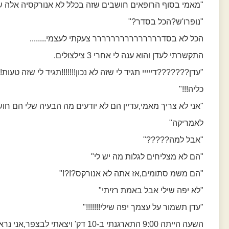
"מאמי בסוף הרופאים חושבים שזה בכלל לא אנורקסיה אלה ש
"נופרו'ש?הכל בסדר?"
הכל לא בסדררררררררררררררר צעקתי לעצמי........
התקשרתי לעדן והוא ענה לי אחרי 3 צילצולים.
"עדן???????דייייי תגיד לי שזה לא נכון!!!!!!!תגיד לי שזה טעו
כליה!!!"
"אני לא צריך מאמי,עדיין הם לא יודעים מה הבעיה שלי הם חו
לאמריקה"
"אבל למה?????"
"הם לא מצליחים לגלות מה יש לי"
"הם משמ סתומים,אז אתה לא אנורקס?!?!"
"לא יפה שילי אבל באמת רזיתי"
"עדן תשמור על עצמך יפה שילי!!!!!!!"
השעה הייתה 9:00 התארגנתי ב-10 דק' ויצאתי לבצפר,אני נראתי כמו הצרות של