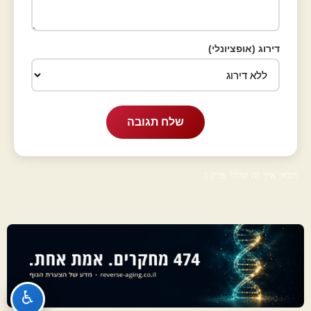
דירוג (אופציונלי)
שלח תגובה
הבא: איך זה קרה? פרק ג...
♿