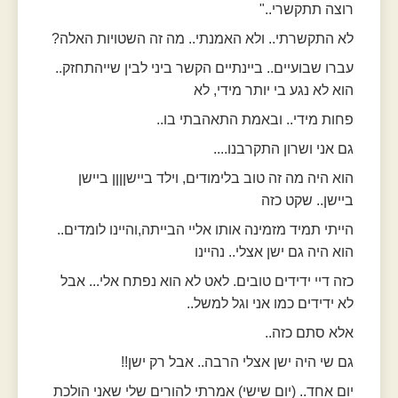
רוצה תתקשרי.."
לא התקשרתי.. ולא האמנתי.. מה זה השטויות האלה?
עברו שבועיים.. ביינתיים הקשר ביני לבין שייהתחזק..
הוא לא נגע בי יותר מידי, לא
פחות מידי.. ובאמת התאהבתי בו..
גם אני ושרון התקרבנו....
הוא היה מה זה טוב בלימודים, וילד ביישןןןן ביישן
ביישן.. שקט כזה
הייתי תמיד מזמינה אותו אליי הבייתה,והיינו לומדים..
הוא היה גם ישן אצלי.. נהיינו
כזה דיי ידידים טובים. לאט לא הוא נפתח אלי... אבל
לא ידידים כמו אני וגל למשל..
אלא סתם כזה..
גם שי היה ישן אצלי הרבה.. אבל רק ישן!!
יום אחד.. (יום שישי) אמרתי להורים שלי שאני הולכת