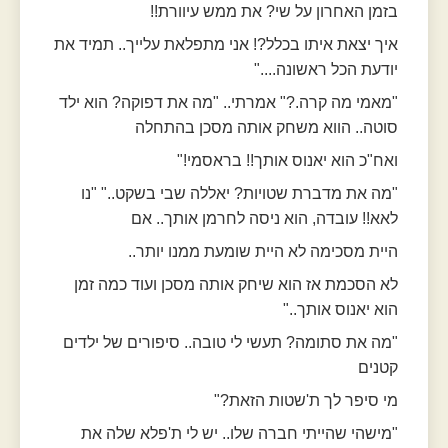
בזמן האחרון על שי? את ממש עיוורת!!
איך יצאת איתו בכלל?! אני מתפלאת עלייך.. תמיד את
יודעת הכל ראשונה...."
"מאמי מה קרה.?" אמרתי.. "מה את דפוקה? הוא ילד
סוטה.. הווא משחק אותה מסכן בהתחלה
ואח"כ הוא יאנוס אותך!! בראסמי!"
"מה את מדברת שטויות? יאללה שבי בשקט.." "נו
לאא!! עובדה, הוא ניסה לחרמן אותך.. אם
היית מסכימה לא היית שומעת ממנו יותר..
לא הסכמת אז הוא שיחק אותה מסכן ועוד כמה זמן
הוא יאנוס אותך.."
"מה את סתומה? תעשי לי טובה.. סיפורים של ילדים
קטנים
מי סיפר לך ת'שטות הזאת?"
"מישהי שהייתי חברה שלו.. יש לי ת'פלא שלה את