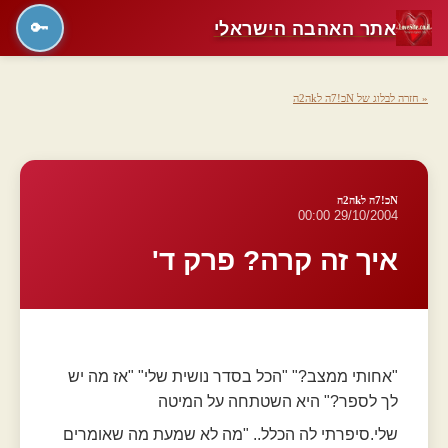
אתר האהבה הישראלי
🔑
« חזרה לבלוג של Nכ!7ה לkה2ה
Nכ!7ה לkה2ה
29/10/2004 00:00
איך זה קרה? פרק ד'
"אחותי ממצב?" "הכל בסדר נושית שלי" "אז מה יש
לך לספר?" היא השטתחה על המיטה
שלי.סיפרתי לה הכלל.. "מה לא שמעת מה שאומרים