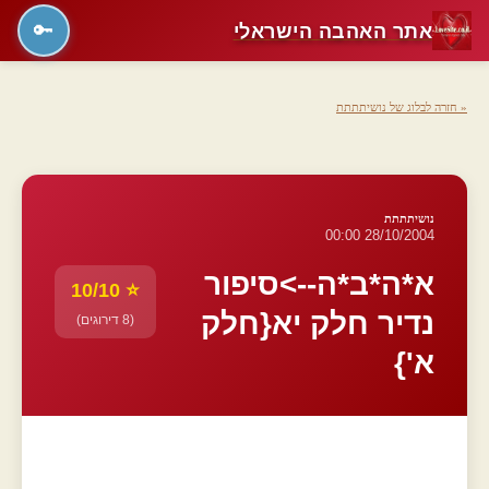
אתר האהבה הישראלי
🔑
« חזרה לבלוג של נושיתתתת
נושיתתתת
28/10/2004 00:00
א*ה*ב*ה-->סיפור
⭐ 10/10
נדיר חלק יא{חלק
(8 דירוגים)
א'}