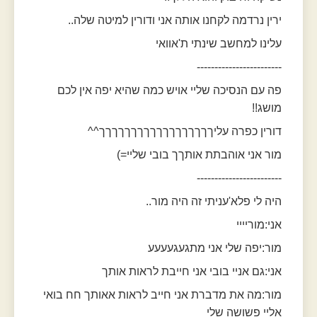
ירין נרדמה לקחנו אותה אני ודורין למיטה שלה..
עלינו למחשב שינתי ת'אוואי
------------------------
פה עם הנסיכה שליי אויש כמה שהיא יפה אין לכם
מושג!!
דורין כפרה עליךךךךךךךךךךךךךךךךךך^^
מור אני אוהבתת אותךך בובי שליי=)
------------------------
היה לי פלא'עניתי זה היה מור..
אני:מוריייי
מור:יפה שלי אני מתגעגעעעע
אני:גם אניי בובי אני חייבת לראות אותך
מור:מה את מדברת אני חייב לראות אאותך חח בואי
אליי פשושה שלי