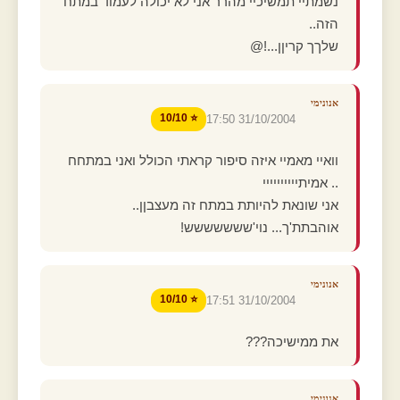
נשמתיי תמשיכיי מהרר אני לא יכולה לעמוד במתח
הזה..
שלךך קריןן...!@
אנונימי
⭐ 10/10
31/10/2004 17:50
וואיי מאמיי איזה סיפור קראתי הכולל ואני במתחח
.. אמיתיייייייייי
אני שונאת להיותת במתח זה מעצבןן..
אוהבתת'ך... נוי'ששששששש!
אנונימי
⭐ 10/10
31/10/2004 17:51
את ממישיכה???
אנונימי