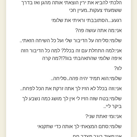
הלכתי להביא את ירין הוצאתי אותה מהגן ואז בדרך
ששמעתי צעקות..מעיין חכי
רגעע...הסתובבתי וראיתי את שלומי
אני:מה אתה עושה פה?
שלומי:סליחה על הדיבור שלי ועל כל השיחה הזאתי..
אני:למה התחלת עם זה בכלל? למה כל הדיבור הזה
איפה שלומי שהתאהבתי בוו!?!?מה קרה
לוו?
שלומי:הוא תמיד יהיה פהה..סליחה..
אני:וזה בכלל לא הזיז לך אתה זרקת את הכל לפחח..
שלומי:בטח שזה הזיז לי אין לך מושג כמה נשבע לך
ביקר ליי..
אני:ומי זאתת שני?
שלומי:סתם המצאתי לך אותה כדי שתקנאי
אני:מאוד בוגר מצדך חח