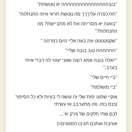
"בובהההההההההההההההה יא נוטשתת"
"חח כפרה עליךךך מה נוטשת תראי איזה התנחלות"
"בואנה יא מסריחה את לא מתביישת? מה
התנחלות?"
"שקטטטטט את באה אליי היום כפרהה "
"חחחחחח טוב בובה שליי"
"ייאלה בובה אמא רוצה שאני יעזור לה דברי איתי
בערב."
"ביי חיים שלי"
"ביי מושלמת"
אוקיי שמעו יפות שלי זה עושה לי בעיות ולא כל הסיפור
נכנס בזה..וזה מתערבב אז עשיתי
לכם שתי חלקים של פרק יא'...
אוהבת אותכם תגיבו המווונים=)