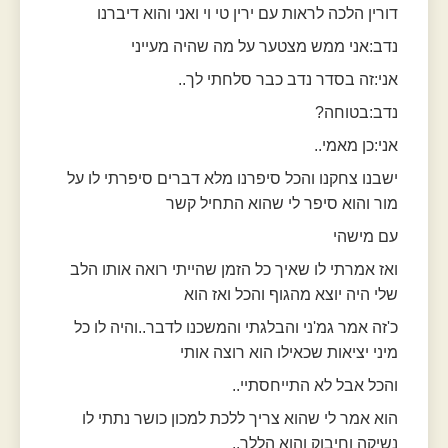
דורין הלכה לראות עם ירין טי וי ואני והוא דיברנו
נדב:אני ממש מצטער על מה שהיה מעייני
אני:זה בסדר נדב כבר סלחתי לך..
נדב:בטוחה?
אני:כן מאמי..
ישבנו צחקנו והכל סיפרנו מלא דברים סיפרתי לו על
מור והוא סיפר לי שהוא התחיל קשר
עם מישהי
ואז אמרתי לו שאיך כל הזמן שהייתי רואה אותו הלב
שלי היה יוצא מהגוף והכל ואז הוא
כ'זה אמר גמ'ני והבלגתי והמשכנו לדבר..והיה לו כל
מיני יציאות שכאילו הוא רוצה אותי
והכל אבל לא התייחסתיי..
הוא אמר לי שהוא צריך ללכת למכון כושר נתתי לו
נשיקה וחיבוק והוא הללך..