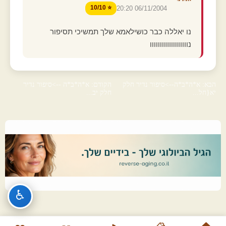
⭐ 10/10
06/11/2004 20:20
נו יאללה כבר כושילאמא שלך תמשיכי תסיפור
נווווווווווווווווווו
הבא: א*ה*ב*ה-->סיפור נדיר חלק
הקודם: א*ה*ב*ה -->סיפור נדיר
יא{חל...
חלק יב...
♿