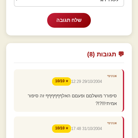
שלח תגובה
💬 תגובות (8)
אנונימי
⭐ 10/10
29/10/2004 12:29
סיפורר מושלםם ופעםם האלףףףףףף זה סיפור
אמיתי!!!?!?
אנונימי
⭐ 10/10
31/10/2004 17:48