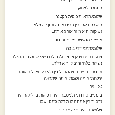
התחלנו לצחוק
שלומי:תראי ת'כוסית הקטנה
הוא לקח את ירין הרים אותה ונתן לה מלא
נשיקות..הוא מ'זה אוהב אותה..
אני:אני מרגישה מקופחת חח
שלומי:תתמודדי בובה
צחקנו הוא חיבק אותי והלכנו לבת שלי שהגענו נתתי לו
נשיקה בלחי וחיבוק והוא הלך..
נכנסתי הבייתה חיממתי לירין ת'אוכל האכלתי אותה
קילחתי אותה ושמתי אותה שתראה
טלוויזיה..
בינתיים סידרתי ת'מטבח..היה דפיקות בדלת זה היה
נדב..דורין פתחה לו ת'דלת סתם ישבנו
שלושתנו והיה מ'זה צחוקים..