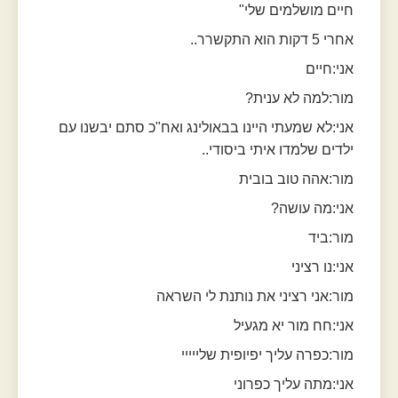
חיים מושלמים שלי"
אחרי 5 דקות הוא התקשרר..
אני:חיים
מור:למה לא ענית?
אני:לא שמעתי היינו בבאולינג ואח"כ סתם יבשנו עם
ילדים שלמדו איתי ביסודי..
מור:אהה טוב בובית
אני:מה עושה?
מור:ביד
אני:נו רציני
מור:אני רציני את נותנת לי השראה
אני:חח מור יא מגעיל
מור:כפרה עליך יפיופית שלייייי
אני:מתה עליך כפרוני