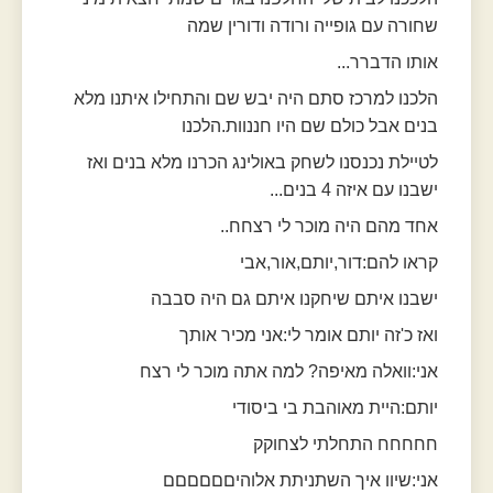
שחורה עם גופייה ורודה ודורין שמה
אותו הדברר...
הלכנו למרכז סתם היה יבש שם והתחילו איתנו מלא
בנים אבל כולם שם היו חננוות.הלכנו
לטיילת נכנסנו לשחק באולינג הכרנו מלא בנים ואז
ישבנו עם איזה 4 בנים...
אחד מהם היה מוכר לי רצחח..
קראו להם:דור,יותם,אור,אבי
ישבנו איתם שיחקנו איתם גם היה סבבה
ואז כ'זה יותם אומר לי:אני מכיר אותך
אני:וואלה מאיפה? למה אתה מוכר לי רצח
יותם:היית מאוהבת בי ביסודי
חחחחח התחלתי לצחוקק
אני:שיוו איך השתניתת אלוהיםםםםםם