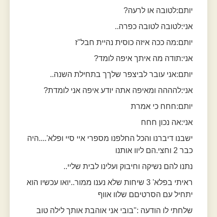
יותם:לטובה או לרעה?
אני:לטובה לטובה כפרה..
יותם:מה ככה איזה כוסית נהיית חבל"ז
אני:תודה מה איתך איפה לומד?
יותם:אני עובר לביצפר שלךך בתחילת השנה..
אני:להההה ומאיפה אתה יודע איפה אני לומדת?
יותם:חחח כי אמרת
אני:אה נכון חחח
ישבנו דיברנו והכל החלפנו מספרי איי סיי ופלא'....היה
כבר 2 וחצי.הם ליוו אותנו
נתנו להם נשיקה וחיבוק ועלינו לבית שליי..
ראיתי בפלא' 3 שיחות שלא נענו ממור..יואו עכשיו הוא
יתחיל עם הסרטיםם שלוו אווף
שלחתי לו הודעה :"בובי אני אוהבת אותך לילה טוב