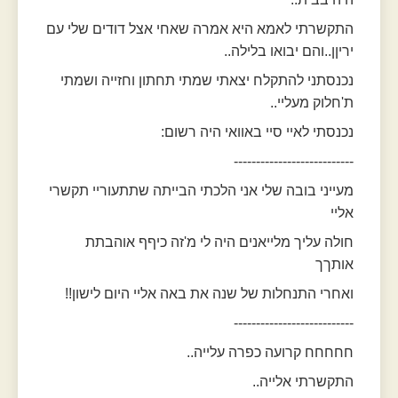
התקשרתי לאמא היא אמרה שאחי אצל דודים שלי עם
יריןן..והם יבואו בלילה..
נכנסתני להתקלח יצאתי שמתי תחתון וחזייה ושמתי
ת'חלוק מעליי..
נכנסתי לאיי סיי באוואי היה רשום:
---------------------------
מעייני בובה שלי אני הלכתי הבייתה שתתעוריי תקשרי
אליי
חולה עליך מלייאנים היה לי מ'זה כיףף אוהבתת
אותךך
ואחרי התנחלות של שנה את באה אליי היום לישון!!
---------------------------
חחחחח קרועה כפרה עלייה..
התקשרתי אלייה..