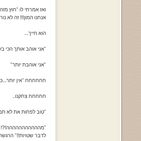
ואז אמרתי לו "חוץ מזה
אנחנו המון!!! זה לא נו
הוא חייך...
"אני אוהב אותך הכי בע
"אני אוהבת יותר"
חחחחחח "אין יותר...כי
חחחחח צחקנו..
"טוב לפחות את לא תמ
"מההההההההההה!?! אתה
לדבר שטויות!!" הרגשת