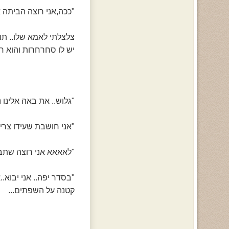
"ככה,אני רוצה הביתה אין
צלצלתי לאמא שלו.. תוך2 דקות בערך היא היתה שם! היא ידעה שאחרי הטיפולים הוא
יש לו סחרחרות והוא ח
"גלוש.. את באה אלינו נ
"אני חושבת שעידו צריח
"לאאאא אני רוצה שתבואי
"בסדר יפה.. אני יבוא.
קטנה על השפתים...