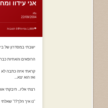
אני עידוו ומח
גלה
22/09/2004
👁️
1,889 צפיות
💬
5 תגובות
ישבתי במסדרון של בית
הרופאים והאחיות כבר הכ
קראתי איזה כתבה לא מע
ואז הוא יצא...
רצתי אליו.. חיבקתי אות
"נו איך הלך?!" שאלתי