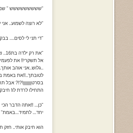
"ששששששששש " שמתי 
"לא רוצה לשמוע.. אני ע
"די תני לי לסים.... בב
"את רק ילדה בת16.. ואת חצי חיים בבית חולים בטיפולים..זה קשה לך..!! אני יודע...
אל תשקרי!! את לפעמי
..גלוש..אני אוהב אותך..
לטובתך..!!את באמת בא
בסרטןןןןןןן!?!? אבל ת
התחילו לרדת לו! חיבקת
"כן... !!אתה הדבר הכי 
יחד... לתמיד...באמת"
הוא חיבק אותי.. חזק חז