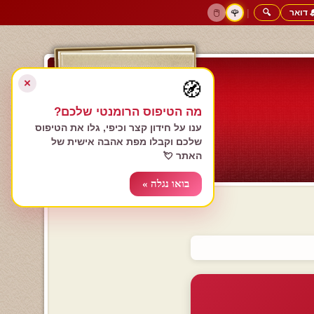
 דואר
🔍
|
🖱️
🌹
דף הבית
גולשים כותבים
הרשם עכשיו
התחבר
צימרים רומנטיים
חנות המתנות