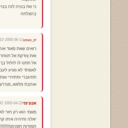
כי את בנויה לזה בנו
בהצלחה
2005-06-11 03:55:10
לב_מאוכזב
רואים שאת מאוד אוהב
ואת צודקת אל תוותרי
אל תתנו לו לזלזל בךך
לאפחד לא מגיע לעב
תתיגברי ותחזירי אותו 
אוהבת מלאא..מורו'ששש 3139
אנונימי
2005-04-22 04:16:42
מאמי הוא רק חזר לארץ
יאלה ותיהיה איתו קרי
חמודות תפנימו!!!!!!!!!!