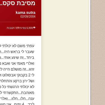
מסיבת סקס...-
kama sutra
02/09/2004
👁️
6,899 צפיות
💬
9 תגובות
עפתי משם לא יכולתי ל
שעבר לי בראש היה...ה
ביחד...זה שיגע אותי..
ואלרי מאמי אני ואבא נ
זהוו...זה מושלם הייה לי שקט 4 ימים רק לעצמי....החלטתי ללכת לקי
לי 2 בקבוקי אבסולוט ועוד 5 פחיות של רדבול...חזרתי הביתה....שמתי את השירים שלי
ושל ירון ברקע והתחלת
לא יכולתי הרגשתי כל 
מאוהבת...התקשרתי לירו
ענה...הלו...הלוו....ואל
לבד....4 ימים...אני חושבת שאנחנו צריכים לדבר ועכשיו....תבוא...הוא אמר אני מתלבש