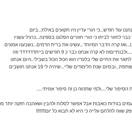
נהננו עוד חודש...כי הורי עדיין היו תקועים באילת...ביום
בר לחזור לביתו כי הורי חוזרים הפלגנו בספינה...כרגיל עשניו
..ואז קרה הדבר המיוחד...עשינו את ברית הדמים...נשבענו אמונים
זה לא קרה אנחנו כבר כ 9 חודשים בייחדדדדדד וזה
לתאר את החיים שלי בלעדיו הוא הכול הכול בשבילי..היום אנחנו
..ובסיום שנת הלימודים שליי...שיהיה לי 19 אנחנו חושבים
סיפור שלי....ולמי שתהוה כן זה סיפור אמיתי.....
מים בגידות כואבות אבל אפשר לסלוח ולהבין ושאהבה חזקה יותר מכ
 שווה להלחם עלייה כי היא לא תבוא כל יום!!!!!!!!