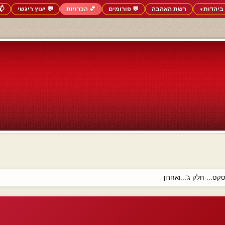
ביהדות
רשת האהבה
💬 פורומים
💕 הכרויות
💬 יעוץ ריגשי
📬
▼
ס...-חלק ג'...ואחרון