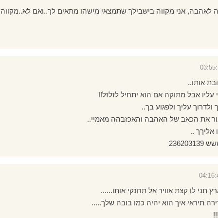
יה לאהבה, אני מקווה בישבילך שתמצאי מישהו מתאים לך..ואם לא..מקווה 
ת אותו..
 עליו אבל מתוקה אם הוא יתחיל לזלזל!!
 ולדרוך עליך ולפגוע בך..
ור את הכאב של האהבה והאכזבהה מאמיי..
אליךך ..
23620
 תני לו קצת אוויר אל תחנקי אותו......
רה תיראי איך הוא יהיה כמו בובה שלך.....
!