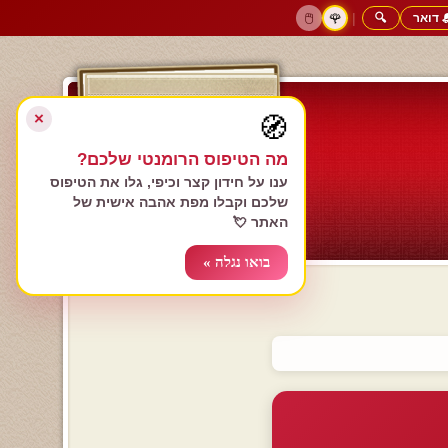
 דואר
🔍
|
🖱️
🌹
דף הבית
גולשים כותבים
הרשם עכשיו
התחבר
צימרים רומנטיים
חנות המתנות