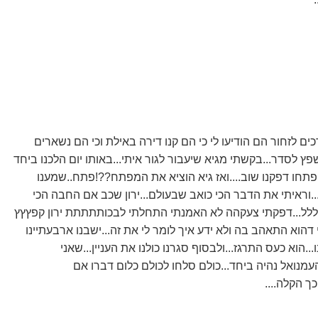
כים לזחור הם הודיעו לי כי הם קנו דירה באילת וכי הם נשארים
ץ לסדר...בקשתי מגיא שיעבור לגור איתי...באותו יום הלכנו ביחד
 פתחו דפקנו שוב....ואז גיא הוציא את המפתח??!פתח..שמענו
..וראיתי את הדבר הכי כואב שבעולם...ירון שכב אם החבה הכי
ללללל...דפקתי צעקהה לא האמנתי התחלתי לבכותתתתת ירון קפץץץ
דהוא התאהב בה ולא ידע איך לומר לי את זה...ישבנו ארבעתיינו
נו...הוא כעס התרגז...ולבסוף סגרנו כולנו את העניין...שאני
והעמנואל נהיה ביחד...כולם סלחו לכולם כלום דברו אם
כך הקלה....