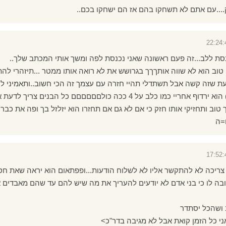
....עם אתם לא תשחקו בהם אז הם ישחקו בכם..
נסת ללב...זה פעם ראשונה שאני נכנסת לפה ומשך אותי המכתב שלך..
 טוב הוא לא שווה אותךךך בגרושש את לא רואה אותו ממטר ...תיזהרי לה
דעת שזה קשה אבל תשתדלי תהיי חזרה עם עצמך זה הכי חשוב..ותאמיני לי
ב על 4 ככה כולםםםםםם כל הבנים צריך לדעת איך להתנהג איתם..
 טוב ותחזיקי אותו חזק כי אם לא גם אם תחזרו הוא יזלזל בך ופה את כבר 
=ה
צריכה לא להתקשר אליו לא לשלוח הודעות...ופפתאום הוא יראה שאת חסרה
ה לו כי בני אדם לא יודעים להעריך את מה שיש להם עד שהם מאבדים או
 ושהכל יסתדר
ני כל הזמן קואת אבל לא מגיבה בדר"כ>