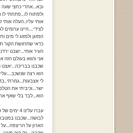
ובא...אחרי כחצי שעה ה
ולפתוח לו...פתחתי לו 
אותי עליו..העלה אותי לחדרי והשכ
לצידי....היינו ערומים
המזגן ולמזוג לי מים ו
כדאי שתחושת הקור תשו
העיר אותי...ישבנו ירדנ
אני והווא בעולם הזה א
שכבנו בבריכה...יאצנו 
הוא רצה שנשכב....עלינו
לי אצבעות...גמרתי..בדי
ישר...וכיביתי את הטלפו
הוא...לבד בלי שאף אחד 
עברו עלינו 4 ימים של סקס אהבה כיף ביחד...אני לא זוכרת רגע אחד שהגיע שהייתי
לבושה...שכבנו במטבח 
הארון על הריצפה...על 
שכבנו....זה היה מענג....