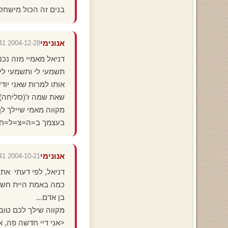
בנים זה הכול מישחק
אנונימי
2004-12-28 22:24:41
דניאל מאמיי מזה נכ
תשמעי לי ותשמעי לי
אותו למרות שאני יו
שאת שמה ז'(סליחה) הוא ירדוף אחריי כמו כל
מקווה מאמי שיילך לך
בעצמך ב=ה=צ=ל=ח
אנונימי
2004-10-21 17:52:41
דניאל, לפי דעתי את 
כמה באמת היית חשוב
בן אדם...
מקווה שילך לכם טוב
<אני דיי חדשה פה, א