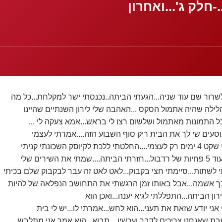
חלק ג'...ואחרון
שרור שם עוד שניה...הגעתי הביתה..נכנסתי ישר למקלחת...כל מה
לילה שהיה אתמול הסקס ...האהבה שלי לירון השנתיים שהיינו
.כל התמונות מאתמול ושלשום רצו לי בראש...אמא צעקה לי ...
וסעים שי לך את הבית ריק סוף השבוע הזה....אמרתי לעצמי
וסק השכונתי קניתי
י לשתות...סיימתי חצי בקבוק...לאט לאט זה עבר לבקבוק שלם בכיתי
כך אשמה...אבל באותו זמן הרגשתי את התחושב הנפלאה של להיות
ן הביתה...התפללתי לגיא יענה...ואכן הוא
רי אני יודע שזאת את תעני...הוא לחש...אמרתי לו...יש לי בית