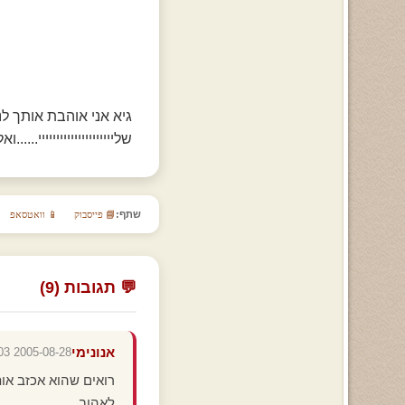
גיא אני אוהבת אות
שלייייייייייייייייייייי......ואלרי-sutra
שתף:
📘 פייסבוק
📱 וואטסאפ
💬 תגובות (9)
אנונימי
2005-08-28 19:58:03
רואים שהוא אכזב או
לאהוב...