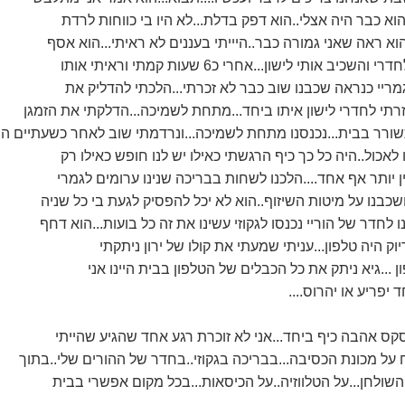
וא כבר היה אצלי..הוא דפק בדלת...לא היו בי כווחות לרדת
הוא ראה שאני גמורה כבר..היייתי בעננים לא ראיתי...הוא אסף
יב אותי לישון...אחרי כ6 שעות קמתי וראיתי אותו
 לגמריי כנראה שכבנו שוב כבר לא זכרתי...הלכתי להדליק את
חזרתי לחדרי לישון איתו ביחד...מתחת לשמיכה...הדלקתי את הזמגן
רר בבית...נכנסנו מתחת לשמיכה...ונרדמתי שוב לאחר כשעתיים הו
ו לאכול..היה כל כך כיף הרגשתי כאילו יש לנו חופש כאילו רק
ין יותר אף אחד....הלכנו לשחות בבריכה שנינו ערומים לגמרי
ושכבנו על מיטות השיזוף..הוא לא יכל להפסיק לגעת בי כל שניה
 לחדר של הוריי נכנסו לגקוזי עשינו את זה כל בועות...הוא דחף
וק היה טלפון...עניתי שמעתי את קולו של ירון ניתקתי
ן ...גיא ניתק את כל הכבלים של הטלפון בבית היינו אני
יפריע או יהרוס....
על מכונת הכסיבה...בבריכה בגקוזי..בחדר של ההורים שלי..בתוך
השולחן...על הטלווזיה..על הכיסאות...בכל מקום אפשרי בבית