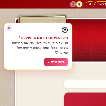
 דואר
🔍
|
🖱️
🌹
דף הבית
גולשים כותבים
הרשם עכשיו
התחבר
צימרים רומנטיים
חנות המתנות