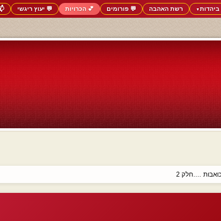
ביהדות
רשת האהבה
💬 פורומים
💕 הכרויות
💬 יעוץ ריגשי
📬
▼
אבות ....חלק 2