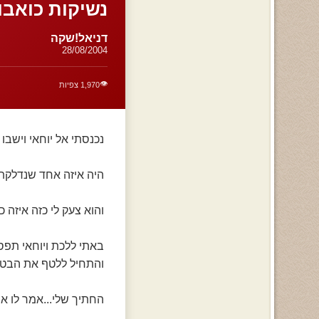
נשיקות כואבות 
דניאל!שקה
28/08/2004
👁️
1,970 צפיות
נכנסתי אל יוחאי וישבו
היה איזה אחד שנדלקתי
והוא צעק לי כזה איזה כו
באתי ללכת ויוחאי תפס 
והתחיל ללטף את הבטן ש
החתיך שלי...אמר לו א