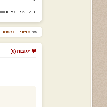
הכל בפרק הבא חכוווווווו
שתף:
📘 פייסבוק
📱 וואטסאפ
💬 תגובות (0)