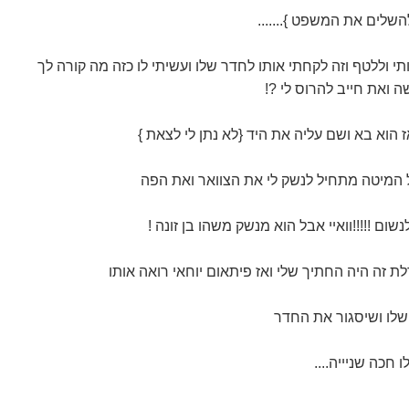
השלים את המשפט }.......
תי וללטף וזה לקחתי אותו לחדר שלו ועשיתי לו כזה מה קורה לך
 ואת חייב להרוס לי ?!
הוא בא ושם עליה את היד {לא נתן לי לצאת }
ל המיטה מתחיל לנשק לי את הצוואר ואת הפה
 לנשום !!!!!וואיי אבל הוא מנשק משהו בן זונה !
ת זה היה החתיך שלי ואז פיתאום יוחאי רואה אותו
שלו ושיסגור את החדר
חכה שניייה....