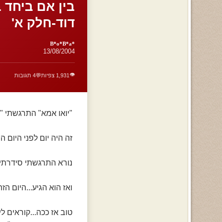
בין אם ביחד 
דוד-חלק א'
*B*o*B*a
13/08/2004
👁️
1,931 צפיות
💬
4 תגובות
"יואו אמא" התרגשתי "
זה היה יום לפני היום ה
נורא התרגשתי סידרתי
ואז הוא הגיע...היום הזה
טוב אז ככה...קוראים ל