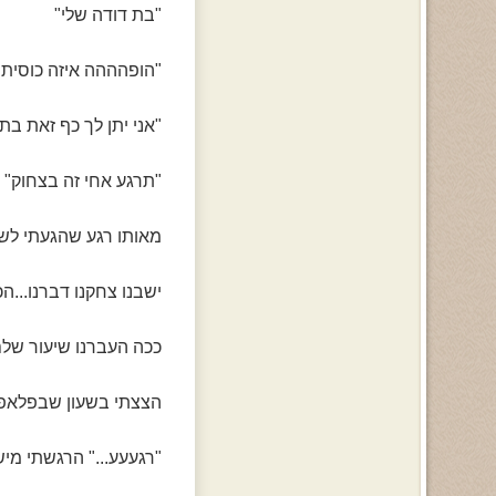
"בת דודה שלי"
"הופהההה איזה כוסית" 
"אני יתן לך כף זאת בת
"תרגע אחי זה בצחוק"
מאותו רגע שהגעתי לשם 
ישבנו צחקנו דברנו...הכ
ככה העברנו שיעור שלם
הצצתי בשעון שבפלאפון.."יוו כבר 10:05 אני חייבת ל
"רגעעע..." הרגשתי מישו