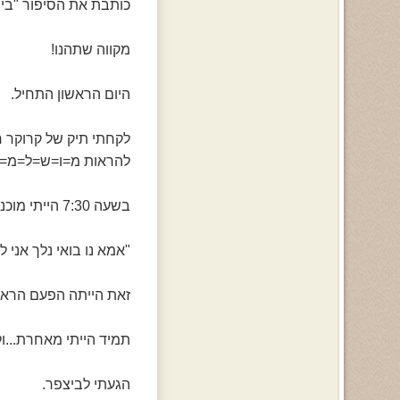
כותבת את הסיפור "בין
מקווה שתהנו!
היום הראשון התחיל.
לקחתי תיק של קרוקר 
להראות מ=ו=ש=ל=מ=ת
בשעה 7:30 הייתי מוכנה!
"אמא נו בואי נלך אני 
זאת הייתה הפעם הראשו
תמיד הייתי מאחרת...ול
הגעתי לביצפר.