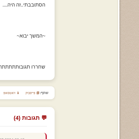
הסתובבתי..זה היה....
~המשך יבוא~
שחררו תגובותתתתתת
שתף:
📘 פייסבוק
📱 וואטסאפ
💬 תגובות (4)