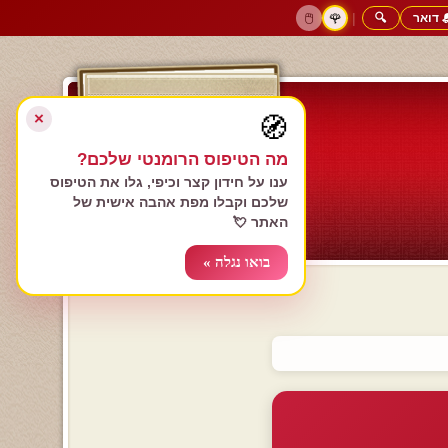
 דואר
🔍
|
🖱️
🌹
דף הבית
גולשים כותבים
הרשם עכשיו
התחבר
צימרים רומנטיים
חנות המתנות