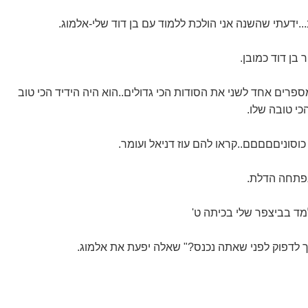
.ידעתי שהשנה אני הולכת ללמוד עם בן דוד שלי-אלמוג.
בן דוד כמובן.
ספרים אחד לשני את הסודות הכי גדולים..הוא היה הידיד הכי טוב
הכי טובה שלו.
כוסוניםםםםם..קראו להם עוז דניאל ועומר.
פתחה הדלת.
למד בביצפר שלי בכיתה ט'
 לדפוק לפני שאתה נכנס?" שאלה יפעת את אלמוג.