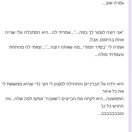
גמרה שוב...
''אני רוצה לגמור לך בפה...''...אמרתי לה...היא הסתכלה עלי שנייה
אחת בהיסוס, אבל,
אמרה לי ''בסדר חמודי...מה שאתה רוצה...''...יצאתי לה מהתחת
ונעמדתי מולה...
היא ירדה על הברכיים והתחילה למצוץ לי תוך כדי שהיא ממששת לי
את כל איזור
המפשעה...היא לקחה את הבייצים ו''שאבה'' אותם לפה שלה...וזה
הרגיש כל כך
טובבבבבבב...