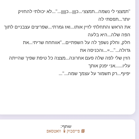
''תמצצי לי נשמה...תמצצי...כןןן...כןןןן...''...לא יכולתי להחזיק
יותר...תפסתי לה
את הראש והתחלתי לזיין אותו...ואז גמרתי...שפריצים עצבניים לתוך
הפה שלה...היא בלעה
חלק, וחלק נשפך לה על השפתיים...''אווחחח שריתי...את
גדולה...''...=...והכניסה את
הזין שלי לפה שלה פעם אחרונה...מצצה כל טיפת שפיך שהייתה
עליו......אני יפנק אותך
יפיוף...רק תשמור על עצמך שמה...''...
שתף:
📘 פייסבוק
📱 וואטסאפ