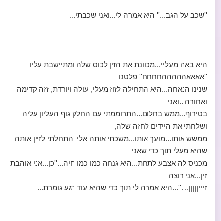
''שכב על הגב...'' היא אמרה לי...ואני שכבתי...
היא באה מעליי...מכוונת את הזין לכוס שלה ומתיישבת עליו
''אאאאהההההחחחח'' פלטנו
שנינו הנאחה...היא התחילה לזוז מעלי, עולה ויורדת, זזה קדימה
ואחורה...ואני
בטירוף...ממש בחלום...התרוממתי עם החלק גוף העליון עליה
ושלחתי את היידים לחזה שלה,
ממשש אותו...מועך אותו...משכתי אותה אלי והתחלתי לזיין אותה
שהיא מעלי תוך כדי שאני
מכניס לה אצבע לתחת...היא גנחה כמו כמו חיה...''כן...אני אוהבת
זין...אני רוצה
זיייןןןןן....''...היא אמרה לי תוך כדי שהיא עוד רגע גומרת...