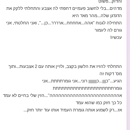
והדוק...פשוט
מדהים...בלי לחשוב פעמיים דחפתי לה אצבע והתחלתי ללקק את
הדגדגן שלה...מהר מאד היא
התחילה לגנוח ''אהה...אחחחח...ארררר...כן...'', ואני החלטתי, אני
גורם לה ליגמור
עכשיו!
התחלתי להזיז את הלשון בקצב, ולזיין אותה עם 2 אצבעות...ותוך
מס' דקות זה
הגיע...''כןןן...כןןןןןןן רוני...אני גומרתתתת...אני
גומרתתתתתתתתתתתתתתתתתתתתת
אהההההההההההההההההההההההה''...הזין שלי בחיים לא עמד
כל כך חזק כמו שהוא עמד
אז...רק לשמוע אותה גומרת העמיד אותו עוד יותר חזק...