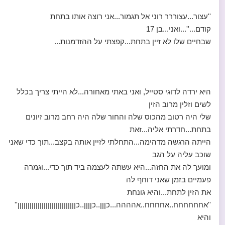
''עצור...עצוררר רוני אל תגמור...אני רוצה אותו בתחת
קודם...''...ואני...בן 17
שבחיים שלו לא זיין בתחת...קפצתי על ההזדמנות...
היא ירדה לדוגי סטייל, ואני באתי מאחורה...לא הייתי צריך בכלל
לשים וזלין מרוב הזין
שלי היה רטוב מהכוס שלה והחור שלה היה רחב מרוב זיונים
בתחת...חדרתי אליה...זאת
הייתה הרגשה מדהימה...התחלתי לזיין אותה בקצב...תוך כדי שאני
שוכב עליה על הגב
ומועך לה את החזה...היא עשתה לעצמה ביד תוך כדי...וגמרה
פעמיים בזמן שאני דוחף לה
את הזין לתחת...והיא גונחת
''אחחחחחח..אחחחח..אהההה...כןןן..כןןןן..כןןןןןןןןןןןןןןןןןןןןןןןןןןןןן''
והיא