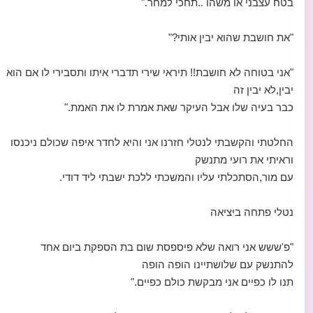
בטח עצבני או משהו ..תחכי למחר."
"את חושבת שהוא יבין אותי?"
"אני בטוחה לא חושבת!! תיראי שירי תדברי איתו ותסבירי לו אם הוא
יבין,לא יבין זה
כבר בעיה שלו אבל העיקר שאת אמרת לו את האמת."
החלטתי והקשבתי לנטלי חזרנו אני והיא לחדר איפה שכולם ניכנסו
וראיתי את רועי מתנשק
עם מור,הסתכלתי עליו והמשכתי ללכת ישבתי ליד דודי.
נטלי פתחה ביציאה
"פ'ששש אני רואה שלא פיספסת שום בת הספקת ביום אחד
להתנשק עם שלושתיינו הופה הופה
תנו לו כפיים אני מבקשת כולם כפיים."