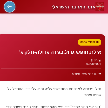
אתר האהבה הישראלי
🔑
📚 סיפורי אהבה
אילת,חופש גדול,בגידה גדולה-חלק ג'
שירי!!!
03/08/2004
👁️
1,897 צפיות
💬
3 תגובות
נטלי ניכנסה למרפסת הסתכלתי עליה והיא עלי דודי הסתכל על
שתינו ואמר
"טוב אני הולך לחדר" דודי יצא מהמרפסת ונטלי ניכנס וישבה לידי