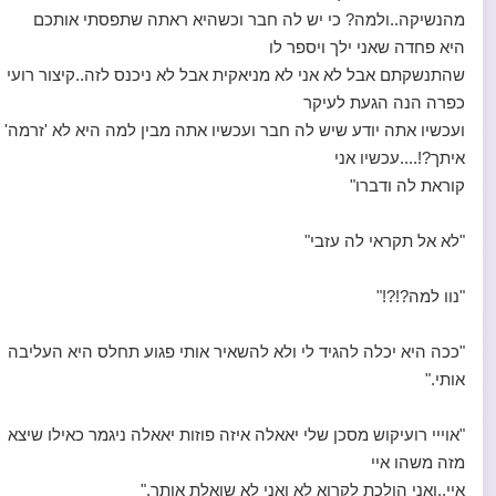
מהנשיקה..ולמה? כי יש לה חבר וכשהיא ראתה שתפסתי אותכם
היא פחדה שאני ילך ויספר לו
שהתנשקתם אבל לא אני לא מניאקית אבל לא ניכנס לזה..קיצור רועי
כפרה הנה הגעת לעיקר
ועכשיו אתה יודע שיש לה חבר ועכשיו אתה מבין למה היא לא 'זרמה'
איתך?!....עכשיו אני
קוראת לה ודברו"
"לא אל תקראי לה עזבי"
"נוו למה?!?!"
"ככה היא יכלה להגיד לי ולא להשאיר אותי פגוע תחלס היא העליבה
אותי."
"אוייי רועיקוש מסכן שלי יאאלה איזה פוזות יאאלה ניגמר כאילו שיצא
מזה משהו איי
איי..ואני הולכת לקרוא לא ואני לא שואלת אותך."