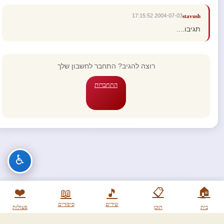
2004-07-03 17:15:52
stavush
תגיבו....
רוצה להגיב? התחבר לחשבון שלך
התחברות
♿
❤️
📋
🏠
📖
🎵
שירים
סיפורים
בית
תוכן
פעולות