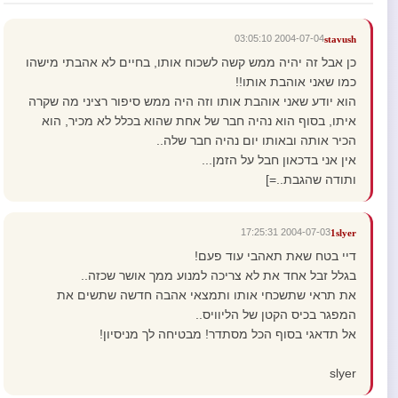
2004-07-04 03:05:10
stavush
כן אבל זה יהיה ממש קשה לשכוח אותו, בחיים לא אהבתי מישהו
כמו שאני אוהבת אותו!!
הוא יודע שאני אוהבת אותו וזה היה ממש סיפור רציני מה שקרה
איתו, בסוף הוא נהיה חבר של אחת שהוא בכלל לא מכיר, הוא
הכיר אותה ובאותו יום נהיה חבר שלה..
אין אני בדכאון חבל על הזמן...
ותודה שהגבת..=]
2004-07-03 17:25:31
1slyer
דיי בטח שאת תאהבי עוד פעם!
בגלל זבל אחד את לא צריכה למנוע ממך אושר שכזה..
את תראי שתשכחי אותו ותמצאי אהבה חדשה שתשים את
המפגר בכיס הקטן של הליוויס..
אל תדאגי בסוף הכל מסתדר! מבטיחה לך מניסיון!
slyer