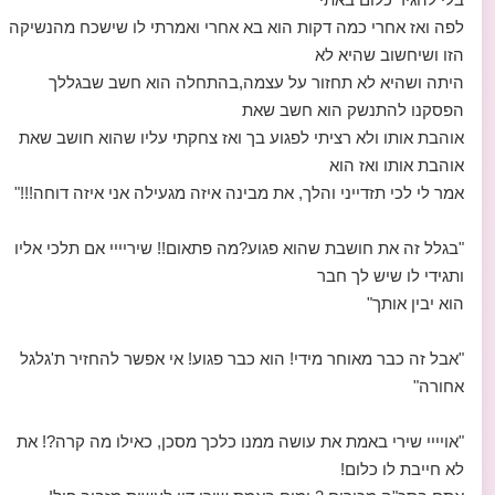
לפה ואז אחרי כמה דקות הוא בא אחרי ואמרתי לו שישכח מהנשיקה
הזו ושיחשוב שהיא לא
היתה ושהיא לא תחזור על עצמה,בהתחלה הוא חשב שבגללך
הפסקנו להתנשק הוא חשב שאת
אוהבת אותו ולא רציתי לפגוע בך ואז צחקתי עליו שהוא חושב שאת
אוהבת אותו ואז הוא
אמר לי לכי תזדייני והלך, את מבינה איזה מגעילה אני איזה דוחה!!!"
"בגלל זה את חושבת שהוא פגוע?מה פתאום!! שיריייי אם תלכי אליו
ותגידי לו שיש לך חבר
הוא יבין אותך"
"אבל זה כבר מאוחר מידי! הוא כבר פגוע! אי אפשר להחזיר ת'גלגל
אחורה"
"אויייי שירי באמת את עושה ממנו כלכך מסכן, כאילו מה קרה?! את
לא חייבת לו כלום!