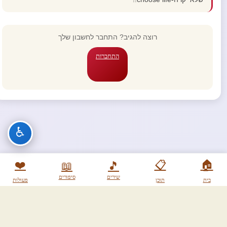
רוצה להגיב? התחבר לחשבון שלך
התחברות
♿
❤️
📋
🏠
📖
🎵
שירים
סיפורים
בית
תוכן
פעולות