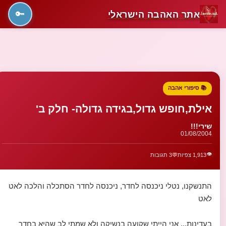
אתר האהבה הישראלי
🔑
📚 סיפורי אהבה
אילת,חופש גדול,בגידה גדולה- חלק ב'
שירי!!!
01/08/2004
👁️
1,913 צפיות
💬
3 תגובות
התנשקנו, נטלי ניכנסה לחדר, ניכנסה לחדר הסתכלה והלכה לאט
לאט
בעדינות... אני הייתי שקועה בנשיקה ולא שמתי לב שהיא בחדר