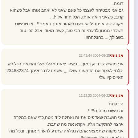
דומה..
גם אני מבטיחה לעצמי כל פעם שאני לא יאהב אותו אבל כשהוא
קרוב, כשאני רואה אותו, הכל חוזר אליי!...
מקווה שהוא יתחיל אי פעם לאהוב אותך באמת!!.. או שפשוט
תשכחי ממנו(ולדעתי זה הכי טוב, קשה מאוד, אבל הכי טוב
בשבילך)... בהצלחה!!
אנונימי
2004-06-25 22:43:44
אני מרגישה בדיוק כמוך... כאילו יצאת מהלב שלי והוצאת הכל לא
יכלתי לעצור את הדמעות שזלגו,,, אשמח לדבר איתך 234882374
האייסיקיו שלי
אנונימי
2004-06-22 12:23:23
היי קסם
זה פשוט מדהים!!!!!
אני חושבת שאדפיס את זה ואתלה ליד מטה,כדי שאם במקרה
ארצה להתקשר אליו, אקרא את מה שתבת.
אני מקווה שתמצאי אהבה נפלאה שתדע להעריך אותך. ובכל מה
שלא יקרה-choose life!!