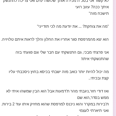
לא קשור אני בסכ"ה מכירה אותך שלושה ימים ואני צריכה להתנשק
איתך ככה? עזוב רועי
תישכח מזה"
"מה את צוחקת? ... את יודעת מה לכי תזדייני"
הוא יצא מהמרפסת סגר אחריו את החלון והלך לראות איתם טלויזיה.
אני פרצתי מבכי, גם התנשקתי עם חבר שלי וגם פגעתי בזה
שהתנשקתי איתו!
מה יכול להיות יותר כואב מזה ישבתי בכיסא בחוץ ניסכבתי עליו
קצת ובכיתי..
ואז דודי חזר,ניגבתי מהר ת'דמעות אבל הוא הבין שמשהו איתי לא
ממש בסדר,הוא שם
ת'בירות במקרר והוא ניכנס למרפסת שהוא מחזיק איתו עוד 2 בירות.
ואני תיארתי לעצמי