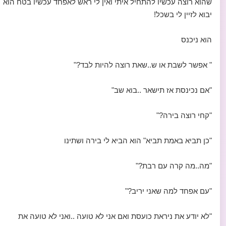
שהוא רוצה עכשיו להתחיל איתי ואין לי ראש לאפחד עכשיו בטח הוא
יבוא לזיין לי בשכל!
הוא ניכנס
" אפשר לשבת או ש..שאת רוצה להיות לבד?"
"אם נכינסת אז תישאר ..בוא שב"
"קחי רוצה בירה?"
"כן תביא באמת תביא" הוא הביא לי בירה ושתינו
"מה..מה קרה עם רבת?"
"עם אפחד למה שאני יריב?"
"לא יודע את ניראת כועסת ואם אני לא טועה ..ואני לא טועה את