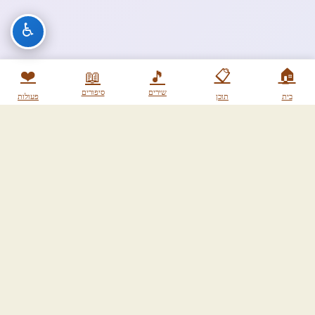
♿
❤️
📋
🏠
📖
🎵
שירים
סיפורים
בית
תוכן
פעולות