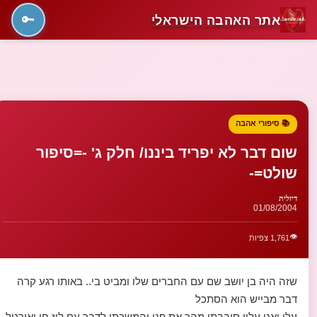
אתר האהבה הישראלי
🔑
📚 סיפורי אהבה
שום דבר לא יפריד ביננו/ חלק ג' -=סיפור
שולט=-
דיזלית
01/08/2004
👁️
1,761 צפיות
שזה היה בן יושב שם עם החברים שלו ומביט בי.. באותו רגע קרה
דבר מבייש הוא הסתכל
עלי ואני עליו סיבבתי מהר את פני והמשכתי לדבר עם ליז חן ואורטל