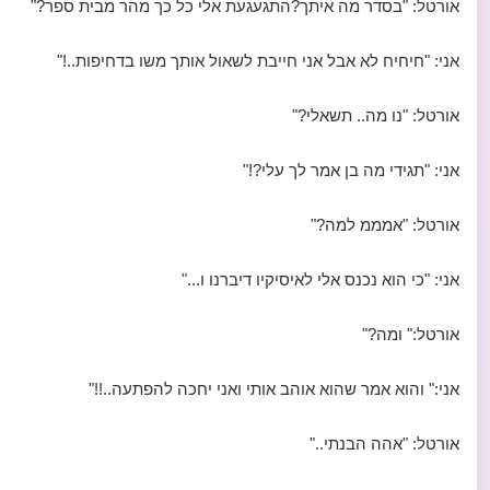
אורטל: "בסדר מה איתך?התגעגעת אלי כל כך מהר מבית ספר?"
אני: "חיחיח לא אבל אני חייבת לשאול אותך משו בדחיפות..!"
אורטל: "נו מה.. תשאלי?"
אני: "תגידי מה בן אמר לך עלי?!"
אורטל: "אמממ למה?"
אני: "כי הוא נכנס אלי לאיסיקיו דיברנו ו..."
אורטל:" ומה?"
אני:" והוא אמר שהוא אוהב אותי ואני יחכה להפתעה..!!"
אורטל: "אהה הבנתי.."