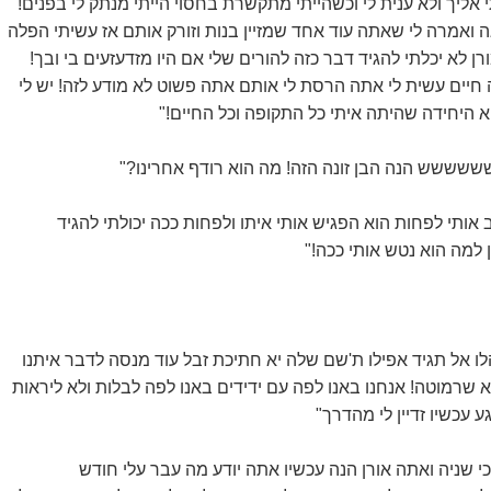
אליך ולא ענית לי וכשהייתי מתקשרת בחסוי הייתי מנתק לי בפנים!
ה ואמרה לי שאתה עוד אחד שמזיין בנות וזורק אותם אז עשיתי הפלה
ן לא יכלתי להגיד דבר כזה להורים שלי אם היו מזדעזעים בי ובך!
ה חיים עשית לי אתה הרסת לי אותם אתה פשוט לא מודע לזה! יש לי
א היחידה שהיתה איתי כל התקופה וכל החיים!"
ששששש הנה הבן זונה הזה! מה הוא רודף אחרינו?"
ב אותי לפחות הוא הפגיש אותי איתו ולפחות ככה יכולתי להגיד
ן למה הוא נטש אותי ככה!"
הלו אל תגיד אפילו ת'שם שלה יא חתיכת זבל עוד מנסה לדבר איתנו
שרמוטה! אנחנו באנו לפה עם ידידים באנו לפה לבלות ולא ליראות
עכשיו זדיין לי מהדרך"
ן חכי שניה ואתה אורן הנה עכשיו אתה יודע מה עבר עלי חודש