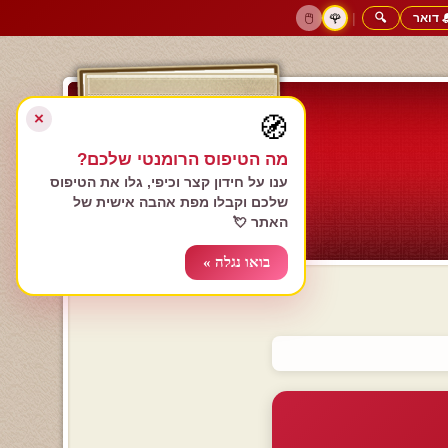
 דואר
🔍
|
🖱️
🌹
דף הבית
גולשים כותבים
הרשם עכשיו
התחבר
צימרים רומנטיים
חנות המתנות