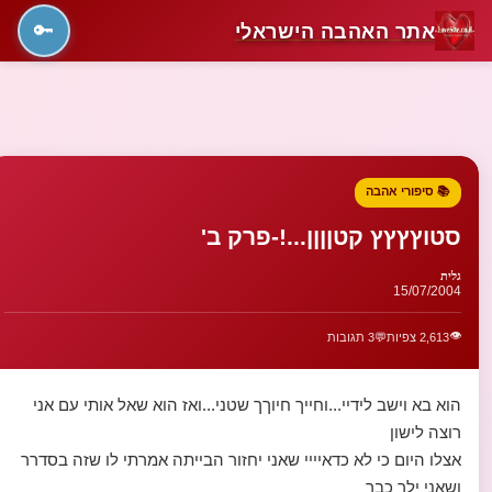
אתר האהבה הישראלי
🔑
📚 סיפורי אהבה
סטוץץץץ קטןןןן...!-פרק ב'
גלית
15/07/2004
👁️
2,613 צפיות
💬
3 תגובות
הוא בא וישב לידיי...וחייך חיוךך שטני...ואז הוא שאל אותי עם אני
רוצה לישון
אצלו היום כי לא כדאיייי שאני יחזור הבייתה אמרתי לו שזה בסדרר
ושאני ילך כבר