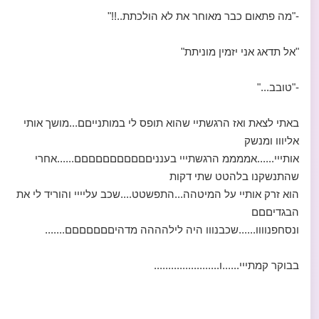
-"מה פתאום כבר מאוחר את לא הולכתת..!!"
"אל תדאג אני יזמין מוניתת"
-"טובב..."
באתי לצאת ואז הרגשתיי שהוא תופס לי במותנייםם...מושך אותי
אליווו ומנשק
אותייי......אממממ הרגשתייי בענניםםםםםםםםםםם......אחרי
שהתנשקנו בלהטט שתי דקות
הוא זרק אותיי על המיטהה...התפשטט....שכב עליייי והוריד לי את
הבגדיםםם
ונסחפנוווו......שכבנווו היה לילהההה מדהיםםםםםםם.......
בבוקר קמתייי......ו.......................