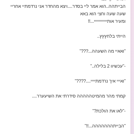
הבייתהה..הוא אמר ליי בסדר....ויצא מהחדר אני נרדמתיי אחריי
שעה שעה וחצי הוא באא
ומעיר אותייייייייייי...!!
הייתי בלחץץץ..
"ואאיי מה השעהה...???"
-"עכשיוו 2 בלילה.."
"ואייי איך נרדמתיייי....????"
קמתי מהר מהמיטההההה סידרתי את השיעערר....
-"לאו את הולכת?"
"הבייתההההההה...!!"