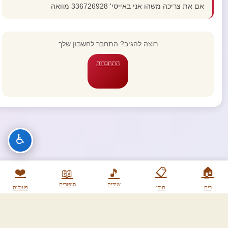
אם את צריכה משהו אני באייסי' 336726928 מוואה
רוצה להגיב? התחבר לחשבון שלך
התחברות
♿
❤️
📋
🏠
📖
🎵
שירים
סיפורים
בית
תוכן
פעולות