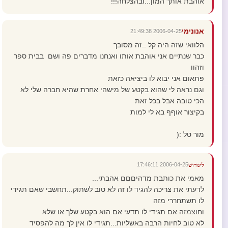
אוהבת אותך המון...ובהצלחה!!!
אנונימי
2006-04-25 21:49:38
הלוואי שזה היה קל ..זה מסובך
כבר שנתיים אני אוהבת אותו ואנחנו מדברים פה ושם בבית ספר
וזהוו
פתאום אני יבוא לו ביציאה כזאת
וגם נראה לי שהוא בקטע של מישהי אחרת שהיא חברה שלי לא
הכי טובה אבל בכל זאת
בקיצור אוףף בא לי למות
מור טל :(
2006-04-25 17:46:11
לינורוש
מאמי את כותבת מדהיםםם אהבתי...
לדעתי את צריכה להגיד לו זה לא טוב לשתוק...תחשבי שאם תגידי
לו תשתחררי מזה
וחוצמזה אם תגידי לו תדעי אם הוא בקטע שלך או שלא
לא טוב לחיות הרבה באשליות...תגידי לו אין לך מה להפסיד