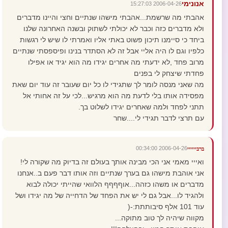
אנונימי
2006-04-26 15:27:03
אהבתי מה שרשמת...אהבתי מישהו שנתיים וחצי והיינו מדברים
ולא מדברים כזה וכבר לא יכולתי לשתוק ובשנה האחרונה שלנו
ביחד כי סיימנו תיכון פשוט באתי אליו ואמרתי לו שיש לי רגשות
כלפיו וגם לו היה אליי אבל זה לא הסתדר בנינו ופיספסתי שנתיים
מרוב פחד ,לא ידעתי מה אחרים יגידו מה הוא יגיד או אפילו
פחדתי שיצחק לי בפנים
מה שאני מנסה לומר לך שתגידי לו כל יום שעובר זה עוד יום שאת
מפסידה אותו בלי לדעת מה הוא מרגיש...לכי על זה אחותי אל
תתני לפחד ולמה שאחרים יגידו לשלוט בך.
עם תרצי לדבר תגידי לי....שחר
2006-04-26 00:34:00
ברביייייי
ואייי מאמי אני הכי מבינה אותך בעולם זה בדיוק מה שקורה לי!
אני אוהבת מישהו גם בערך שנתיים וזה אותו דבר פעם ב..אנחנו
מדברים או משהו כזהה...אוףףףף הלוואי שהייתי יכולה לבוא
ולהגיד לו...אבל גם לי יש את הפחד של הדחייה של מה יגידו ושל
עוד 101 אלף סיבותתת:-(
מקווה שיהיה לך טוב מתוקה...