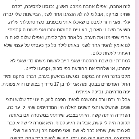
לזה אהבה, ואפילו אהבה ממבט ראשון, נכנסנו למסיבה, רקדנו
שתינו וצחקנו, אבל מילה לא הוצאנו אחד לשני, הביישנות שלי גברה
עליי, ואני חוזר למבטים שאכלו אותי מבפנים, כשהסתכלתי עליה,
השיער השטני הארוך, העיניים החומות זהרו ואני פשוט הוקסמתי.
אחרי שסיימנו את הערב, כל אחד הלך לביתו, ואפילו שלום לא היה
לנו אומץ להגיד אחד לשני, באותו לילה כל כך כעסתי על עצמי שלא
העיזתי לעשות כלום.
למחרת יום שבת החלטתי שאני חייב לעשות משהו כדי שאני לא
יתחרט, אז שלחתי את ההודעה בפייסבוק, וקבענו לדייט.
מקס ברנר היה זה במקום, נפגשנו בראשון בערב, דברנו צחקנו ומיד
החלו הפרפרים בבטן, ומה אני ילד בן 17 מדריך בצופים והיא צפונית,
יפה מדהימה, נסיכה אמיתית..
אבל זה זרם וזרם והמשכנו לצאת, הפכנו לזוג, היינו יחד שלוש וחצי
שנים, שהשלוש וחצי השנים האלה היו המדהימים שהיו לי עד כה.
הפרידה הייתה קשה, הייתי בצבא, שירתתי במשטרה וגם באותה
תקופה היה לי קשה, אבל זה הגיע לסוף, היא אמרה לי שהיא כבר
לא מרגישה, שהיא כבר לא שם, ואני פתאום מבין שהבועה שלי
התנפצה, הדיכאון היה המון זמן, הקושי להיות לבד אחרי תקופה