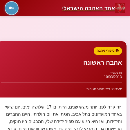
אתר האהבה הישראלי
🔑
📚 סיפורי אהבה
אהבה ראשונה
Prince14
10/03/2013
👁️
3,935 צפיות
💬
5 תגובות
זה קרה לפני יותר משש שנים, הייתי בן 17 ושלושה ימים, יום שישי
באחד המועדונים בתל אביב, חגגתי את יום הולדתי, היינו החברים
והידידות, ואז היא הגיע עם ספיר ידידה שלי, המבטים היו חזקים,
הביישנות גברה מרגע לרגע, היה שם משהו שבוודאות הייתי קורא