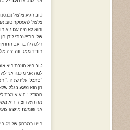
אני:"טוב אז תעזרי לי.
צלצול להפסקה טוב אני
והוא לא היה עם גיא ה
שלי התיישבתי לידן חן 
הלכה לדבר עם החתיך ה
הוריד ממני וזה היה מלח
למה אני מוכנה אני לא 
"סתכלי עליו שניה.." הס
חן הוא נפגע בגלל שלא 
חמוד?!" היא אומרת לי
מה היא רוצה והיא משכה
אני שומעת מישהו צועק 