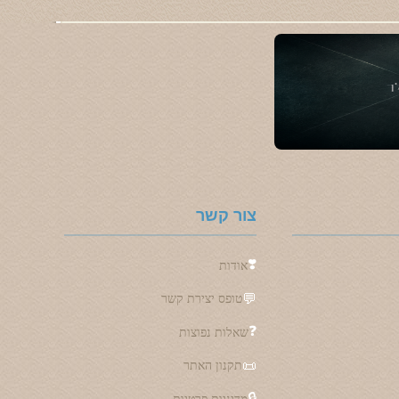
צור קשר
❣️
אודות
💬
טופס יצירת קשר
❓
שאלות נפוצות
📜
תקנון האתר
🔒