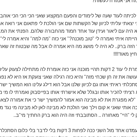
. מה אני אמורה לעשות?"
 יצאתי עליתי לכיוון של הקשתות שם אני הולכת לי פתאום אני רואה א
וא היה עם ליאור ועידן עוד אחד חמוד מהחבורה שלהם. הפנתי את ה
הייתה איתי ואמרה לי "טוב מוכנה?" אני כזה "מה למה" והיא אמרה לי
זה ברק.. לא היה לי מושג מה היא אמרה לו אבל מה שבטוח זה שאת ה
יץ מאוד!!!!
טוב היא חוזרת היא אומרת לי עוד 2 דקות תהיי מוכנה אני כזה אומרת לה מתחילה ל
עושה את זה חן שכחי מזה" והיא כזה רגילה שאני צועקת אז היא לא נפג
תכלתי ראיתי אותו גם לכיוון שלנו אבל הוא דילג עלינו הוא המשיך ישר
רציתי להכיר אותו ובגלל שלא אישרתי אותו בפייסבוק ואמרתי לו מי מ
 "לא מפגרת את לא מבינה הוא אמור להמשיך ישר כי את אמורה לצאת
 אותי שאני א קום וילך ואני הולכת לא מבינה לאן לא מבינה מי נגד 
לי "היי" מאחורה .. הסתובבתי וזה היה הוא ברק החתיך מי"ב..
היינו במרחק של מטר עמדנו אחד מול השני ככה לפחות 3 דקות בלי לדב