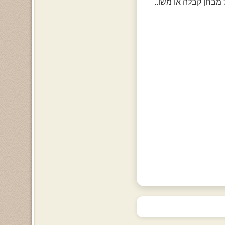
 מבחן קבלה או משו..