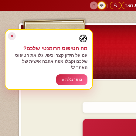
 דואר
🔍
|
🖱️
🌹
דף הבית
גולשים כותבים
הרשם עכשיו
התחבר
צימרים רומנטיים
חנות המתנות