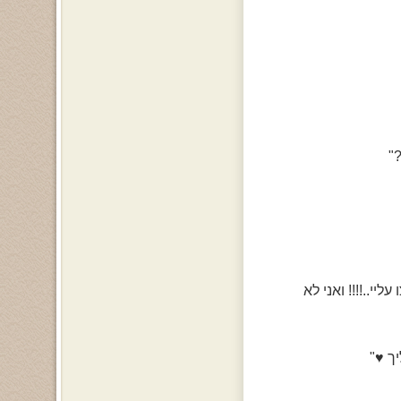
"
י..!!!! ואני לא
ך ♥"