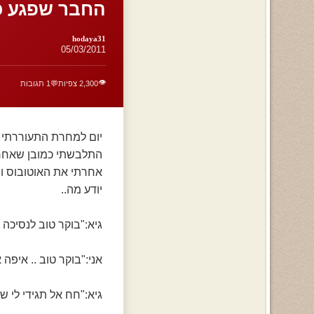
החבר שפגע כל
hodaya31
05/03/2011
👁️
2,300 צפיות
💬
1 תגובות
יום למחרת התעוררתי כ
התלבשתי כמובן שאחרי 
אחרתי את האוטובוס ומ
יודע מה..
גיא:"בוקר טוב לנסיכה מספר 1.........
אני:"בוקר טוב .. איפה
גיא:"חח אל תגידי לי 