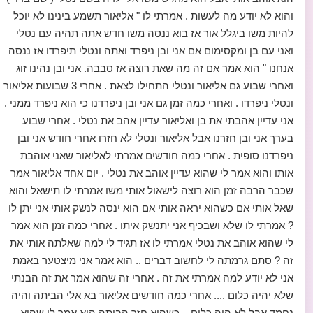
והוא לא יודע מה לעשות . אמרתי לו " אליאור תשמע בינינו לא יוכל
להיות משו ביגלל אור אז בוא ננסה משו חדש אתה תהיה עם נטלי
ואני עם בן ומקסימום אם אני ובן ניפרד ואתה ונטלי תיפרדו אז ננסה
אנחנו " הוא אמר אם זה מה שאת רוצה אז סבבה. אני ובן נהינו זוג
ואחרי שבוע גם אליאור ונטלי התחילו לצאת . אחרי 3 שבועות אליאור
ונטלי ניפרדו . ואחרי כמה זמן גם אני ובן ניפרדנו כי הוא ניפרד ממני .
אני עדיין אהבתי את בן ואליאור עדיין אהב את נטלי . אחרי שבוע
בערך אני ובן חזרנו אבל אליאור ונטלי לא חזרו אחרי חודש אני ובן
ניפרדנו סופית . אחרי כמה חודשים אמרתי לאליאור שאני אוהבת
אותו והוא אמר לי שהוא עדיין אוהב את נטלי . יום אחד אליאור אמר
שכבר הרבה זמן הוא רוצה לישאול אותי משו אמרתי לו תישאל והוא
שאל אותי אם כשהוא יראה אותי אם הוא ינסה לנשק אותי אני יתן לו
? אמרתי לו שלא ושבכיף אני יתנשק איתו . אחרי כמה זמן הוא אמר
לי שהוא אוהב את נטלי אמרתי לו אז תגיד לי למה שאלתה אותי את
זה ? סתם גרמתה לי לחשוב דברים .. הוא אמר אני מיצטער באמת
אני לא יודע למה אמרתי את זה . אחרי זה שהוא אמר את זה הבנתי
שלא יהיה כלום .... אחרי כמה חודשים אליאור בא אלי הביתה והיה
נחמד אבל לא היה כלום .. כשהוא חזר הביתה הוא אמר לי שהוא