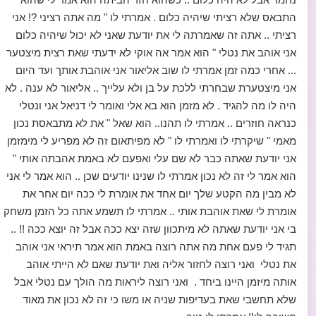
התבאס שלא רציתי שיהיה כלום . אמרתי לו " מה אתה רציני ?! אני
רציתי .. אתה זה שאמרתה לי את יודעת שאני לא יכול שיהיה כלום
אני אוהב את נטלי " הוא אמר אה אוקי לא ידעתי שאת רצית מיצטער
... אחרי כמה זמן אמרתי לו שוב אליאור אני אוהבת אותך ועד היום
אני מיצטערת שבחרתי ללכת על בן ולא עלייך .. אליאור לא ענה . לא
היה לו מה להגיד . לא מזמן הוא בא אלי ואומר לי דניאל אני ונטלי
כנראה חוזרים .. אמרתי לו תהנו.. הוא שאל " את לא מתבאסת נכון
מאמי " שיקרתי לו ואמרתי לו " לא מפיתאום זה לא מפריע לי מימזמן
אני יודעת שאתה כבר לא שם עלי ואפעם לא באמת אהבתה אותי "
הוא אמר לי זה לא נכון אמרתי לו שנינו יודעים שכן .. הוא אמר לי אני
לא מבין מה הקטע שלך יום אחד את אומרת לי ככה יום אחר את
אומרת לי שאת אוהבת אותי .. אמרתי לו תשמע אתה כל הזמן משחק
בי אני יודעת שאתה לא מיתכוון שזה יצא ככה אבל זה יוצא ככה !! ..
תגיד לי פעם אחת מה אתה רוצה באמת הוא אמר תיראי אני אוהב
את נטלי ואני רוצה לחזור אליה ואת יודעת שאם לא הייתי אוהב
אותה מיזמן היינו ביחד . ואני רוצה ליראות מה הולך עם נטלי אבל
שלא תחשבי שאת בעדיפות שניה או משו כי זה לא נכון את מאוד