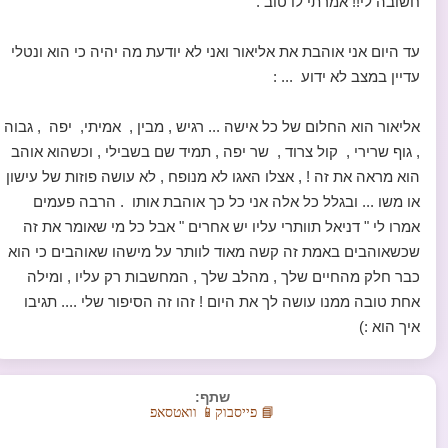
חשובה לי!! אמרתי לו טוב .
עד היום אני אוהבת את אליאור ואני לא יודעת מה יהיה כי הוא ונטלי
עדיין במצב לא ידוע ... :
אליאור הוא החלום של כל אישה ... רגיש , מבין , אמיתי, יפה , גבוה
, גוף שרירי , קול צרוד , שר יפה , תמיד שם בשבילי , וכשהוא אוהב
הוא מראה את זה ! , אצלו האגו לא מנופח , לא עושה פוזות של עישון
או משו ... ובגלל כל אלה אני כל כך אוהבת אותו . הרבה פעמים
אמרו לי " דניאל תוותרי עליו יש אחרים " אבל כל מי שאומר את זה
שכשאוהבים באמת זה קשה מאוד לוותר על מישהו שאוהבים כי הוא
כבר חלק מהחיים שלך , מהלב שלך , המחשבות רק עליו , ומילה
אחת טובה ממנו עושה לך את היום ! זהו זה הסיפור שלי .... תגיבו
איך הוא :)
שתף:
📘 פייסבוק
📱 וואטסאפ