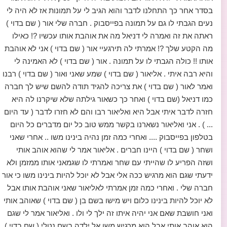
בסדר אחר כך התחלנו לדבר והוא הגיב לי על תמונות אז לא היה לי
נעים הגבתי לו גם על תמונה בפייסבוק . חברה שלי אור ( שם בדוי )
ראתה את זה ואמרה לי דניאל מה את אוהבת אותו עכשיו ?! כאילו
מה הקטע שלך ?! אמרתי לה תירגעיי אור ( שם בדוי ) אני לא אוהבת
אותו !! כולה הגבתי לו על תמונה . אור ( שם בדוי ) לא האמינה לי
והיא רבה איתי . אליאור ( שם בדוי ) שמע שאני ואור ( שם בדוי ) רבנו
ואמר לאור ( שם בדוי ) את צריכה להגיד תודה להשם שיש לך חברה
כמו דניאל (שם בדוי ) ואחר כך כשאור גילתה שלא שיקרנו לה היא
חזרה לדבר איתי אבל היא ואליאור רבו והם לא חזרו לדבר ( עד היום
... ) . אני ואליאור נשארנו בקשר ממש טוב כל יום מדברים כל היום
בטלפון בפייסבוק .... ואחרי כמה זמן נהיה בינינו משו .. אחרי שאני
ושחר ( שם בדוי ) היינו חברים . אליאור אמר לי שהוא אוהב אותי
ושזה הפריע לו שהייתי עם שחר ואמרתי לו שגמאני אותו ממזמן ולא
ידעתי שגם הוא מרגיש ככה אלי אבל לא יוכל להיות בינינו משו כי אור
חברה שלי . ואחרי כמה זמן אמרתי לאליאור שאני אוהבת אותו אבל
לא יוכל להיות בינינו כלום ויש מישו בשם בן ( שם בדוי ) שאוהב אותי
ואני חושבת שאם אני יהיה איתו זה ילך לי ולו . ואליאור אמר לי שגם
הוא אוהב אותי אבל הוא מרגיש משו אל ילדה בשם נטלי ( שם בדוי )