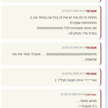
אנונימי
2006-04-15 12:33:27
חחחח זה לא את יש את זה בכל שין באתר שין 1
חחחחחחח שקרנית
מה אתם מאמינות לה? חחחחחחחחחחחח
גמרת עליי מותק D=
אנונימי
2006-04-14 18:59:19
מהמממממםםםםםםםםםםםםםם ... אהבתי מאד את מה
שרשמת...
אנונימי
2006-04-13 16:20:56
וואייייייייי איזה פצצה חבל"ז :)
2006-04-13 15:36:49
-מאוווהבת-
מרגש מאמי....
כ"כ אהבתיייי