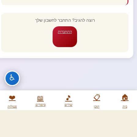
רוצה להגיב? התחבר לחשבון שלך
התחברות
♿
❤️
📋
🏠
📖
🎵
שירים
סיפורים
בית
תוכן
פעולות