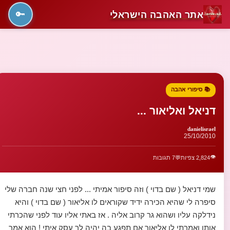
אתר האהבה הישראלי
🔑
📚 סיפורי אהבה
דניאל ואליאור ...
danielisrael
25/10/2010
👁️
2,824 צפיות
💬
7 תגובות
שמי דניאל ( שם בדוי ) וזה סיפור אמיתי ... לפני חצי שנה חברה שלי
סיפרה לי שהיא הכירה ידיד שקוראים לו אליאור ( שם בדוי ) והיא
נידלקה עליו ושהוא גר קרוב אליה . אז באתי אליו עוד לפני שהכרתי
אותו ואמרתי לו אליאור אם תפגע בה יהיה לך עסק איתי ! הוא אמר