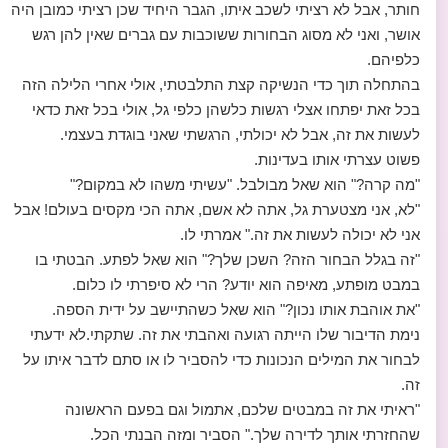
חותר, אבל לא רציתי לשכב איתו, הגבר היחיד שכן רציתי כמובן היה
אושר, ואני לא מסוג הבחורות ששוכבות עם גברים שאין להן רגש
כלפיהם.
בהתחלה תוך כדי הנשיקה קצת התלבטתי, אולי אחרי הלילה הזה
בכל זאת יפתחו אצלי רגשות כלשהן כלפי גל, אולי בכל זאת כדאי
לעשות את זה, אבל לא יכולתי, הרגשתי שאני בוגדת בעצמי.
פשוט עצרתי אותו בעדינות.
"מה קרה?" הוא שאל מבולבל. "עשיתי משהו לא במקום?"
"לא, אני מצטערת גל, אתה לא אשם, אתה הכי מקסים בעולם! אבל
אני לא יכולה לעשות את זה." אמרתי לו.
"זה בגלל הבחור הזה? השכן שלך?" הוא שאל לפתע. הבטתי בו
במבט מופתע, מאיפה הוא יודע? הרי לא סיפרתי לו כלום.
"את אוהבת אותו נכון?" הוא שאל כשהתיישב על ידית הספה.
נימת הדיבור שלו הייתה רגועה ואהבתי את זה. שתקתי.לא ידעתי
לבחור את המילים הנכונות כדי להסביר לו או סתם לדבר איתו על
זה.
"ראיתי את זה במבטים שלכם, אתמול וגם בפעם הראשונה
שהחזרתי אותך לדירה שלך." הסביר ומזה הבנתי הכל.