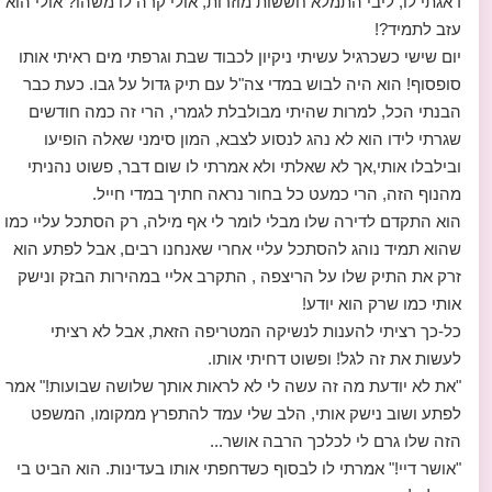
דאגתי לו, ליבי התמלא חששות מוזרות, אולי קרה לו משהו? אולי הוא
עזב לתמיד?!
יום שישי כשכרגיל עשיתי ניקיון לכבוד שבת וגרפתי מים ראיתי אותו
סופסוף! הוא היה לבוש במדי צה"ל עם תיק גדול על גבו. כעת כבר
הבנתי הכל, למרות שהיתי מבולבלת לגמרי, הרי זה כמה חודשים
שגרתי לידו הוא לא נהג לנסוע לצבא, המון סימני שאלה הופיעו
ובילבלו אותי,אך לא שאלתי ולא אמרתי לו שום דבר, פשוט נהניתי
מהנוף הזה, הרי כמעט כל בחור נראה חתיך במדי חייל.
הוא התקדם לדירה שלו מבלי לומר לי אף מילה, רק הסתכל עליי כמו
שהוא תמיד נוהג להסתכל עליי אחרי שאנחנו רבים, אבל לפתע הוא
זרק את התיק שלו על הריצפה , התקרב אליי במהירות הבזק ונישק
אותי כמו שרק הוא יודע!
כל-כך רציתי להענות לנשיקה המטריפה הזאת, אבל לא רציתי
לעשות את זה לגל! ופשוט דחיתי אותו.
"את לא יודעת מה זה עשה לי לא לראות אותך שלושה שבועות!" אמר
לפתע ושוב נישק אותי, הלב שלי עמד להתפרץ ממקומו, המשפט
הזה שלו גרם לי לכלכך הרבה אושר...
"אושר דיי!" אמרתי לו לבסוף כשדחפתי אותו בעדינות. הוא הביט בי