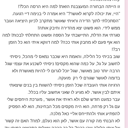
זו הייתה הבחורה המעצבנת הזאת! למה היא הרסה הכל?!
"היי, את יכולה לקרוא לאושר?" היא אמרה לי בנימה דיי רגועה.
"הסתכלתי לתוך הדירה וראיתי שאושר מתקרב לכיוון היציאה ועובר
ממש לידי. הוא פשוט יצא מהדירה וחיבק אותה!
סגרתי את הדלת, התיישבתי על הספה ופשוט התחלתי לבכות! למה
הוא אף פעם לא מחבק אותי ככה? למה דווקא איתי הוא כל הזמן
רב?!
שוב בכיתי כל הלילה, והאמת היא שכבר נמאס לי מהכל, ניסיתי
לחשוב על גל, על כמה שהוא מקסים! ניסיתי לשכנע את עצמי שגל
הרבה יותר טוב מאושר, שגל יוכל לגרום לי להיות מאושרת ולא
בדומה לאושר שגורם לי רק מועקה.
הרגיזה אותי העובדה שכל הזמן ניסיתי להשוות בין בנים שיצאתי
איתם לבין אושר. לא מגיע לו שאני אחשוב עליו בכלל.
עבר כמעט חודש שלם ולא ראיתי את אושר , מערכת היחסים שלי
עם גל רק פרחה, הוא היה מקסים מכל הבחינות, הוא לא הפסיק
להפתיע אותי ולהתייחס אליי כאל מלכה.
לא הבנתי מה קורה עם אושר, לאן הוא נעלם, למה? האם זה קשור
אל אותו הלילה שבו רבנו? כל כך הרבה שאלות התרוצצו במוחי עד