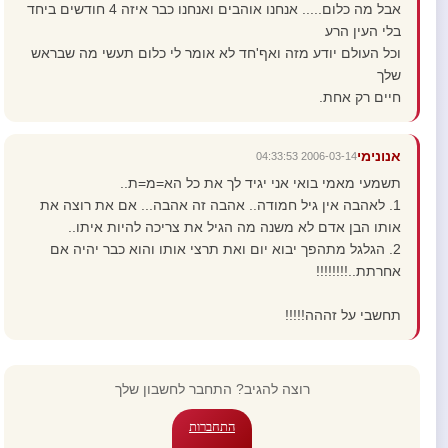
אבל מה כלום..... אנחנו אוהבים ואנחנו כבר איזה 4 חודשים ביחד
בלי העין הרע
וכל העולם יודע מזה ואף'חד לא אומר לי כלום תעשי מה שבראש
שלך
חיים רק אחת.
אנונימי
2006-03-14 04:33:53
תשמעי מאמי בואי אני יגיד לך את כל הא=מ=ת..
1. לאהבה אין גיל חמודה.. אהבה זה אהבה... אם את רוצה את
אותו הבן אדם לא משנה מה הגיל את צריכה להיות איתו..
2. הגלגל מתהפך יבוא יום ואת תרצי אותו והוא כבר יהיה אם
אחרתת..!!!!!!!!
תחשבי על זההה!!!!!
רוצה להגיב? התחבר לחשבון שלך
התחברות