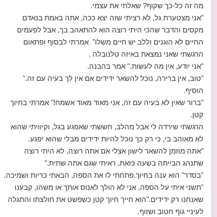
מה זה כל-כך שקוף? שאלתי את עצמי.
"אני מצטערת גל, לא רציתי שזה יצא ככה, אתה באמת בנאדם
מקסים והדבר שהכי היתי רוצה הוא להתאהב בך, אבל לפעמים
החיים לא הוגנים וללב יש חיים משלו" אמרתי לבסוף ופתאום
הרגשתי שאני נמצאת באיזה טלנובלה .
"אני יודע, אין מה לעשות." אמר בהבנה.
"טוב, אין ברירה, נוכל להשאר ידידים אם אין לך בעיה עם זה."
הוסיף.
"ברור שאין לא בעיה עם זה, אני מאוד מאוד אשמח!" אמרתי בחיוך
קטן.
הרגשתי שירדה לי אבל מהלב, חששתי שאפגע בגל, וקיוויתי שהוא
לא מאוהב בי, כי רק כך נוכל להיות ידידים מבלי שהוא יפגע.
"אתה מוזמן להשאר לישון אצלי אם אתה רוצה, לא היתי רוצה
שתנהג הבייתה בשעה כזאת, ראיתי שגם אתה שתית."
"בסדר" הוא ענה בחיוך.פתחתי לו את הספה, הבאתי כריות ושמיכה.
"תשני איתי על הספה, אני לא הולך לאנוס אותך או משהו, קבענו
שאנחנו רק ידידים."הוא חייך חיוך קטן כשפשט את חולצתו והתגלה
לעיניי גוף חטוב ושזוף.