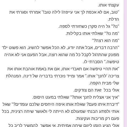
עקצתי אותו.
"טוב, אם לא אכפת לך אני עייפה! לילה טוב!" אמרתי וסגרתי את
הדלת.
"נו?" גל היה סקרן כשחזרתי לספה.
"מה נו?" שאלתי אותו בקלילות.
"מה הוא רצה?"
"הרבה דברים, אבל אתה יודע, לא הכל אפשר להשיג, הוא פשוט ילד
מפונק שהתרגל לקבל כל מה שהוא רוצה, אבל הפעם אני לא אהיה
טיפשה." הסברתי לו.
"את תהיי טיפשה אם תאבדי אותו, אם את באמת אוהבת אותו את
צריכה 'לחנך' אותו." אמר ומייד נזכרתי בדבריה של דינה, המנהלת
שלי מבית הקפה.
אולי בכל זאת הם צודקים.
"איך אני אצליח לחנך אותו?" שאלתי במעט היסוס.
"דיברת איתו פעם? שאלת אותו איפה היחסים שלכם עומדים?" שאל
אותי ולפתע הבנתי שמעולם לא הייתה לי ולאושר שיחה רצינית, בכל
פעם רק מריבות ועקיצות.
אולי הגיע הזמן ליזום שיחה אמיתית, אי אפשר להמשיך לריב כל