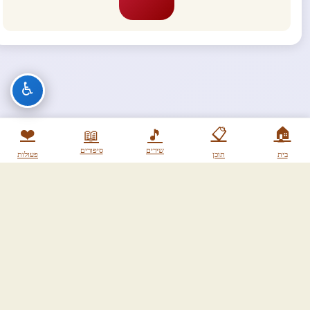
♿
❤️
📋
🏠
📖
🎵
שירים
סיפורים
בית
תוכן
פעולות