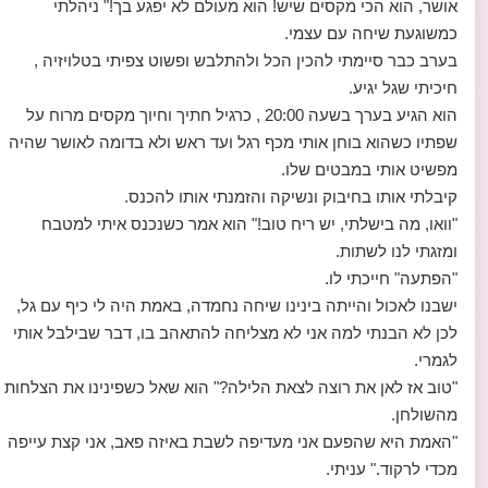
אושר, הוא הכי מקסים שיש! הוא מעולם לא יפגע בך!" ניהלתי
כמשוגעת שיחה עם עצמי.
בערב כבר סיימתי להכין הכל ולהתלבש ופשוט צפיתי בטלויזיה ,
חיכיתי שגל יגיע.
הוא הגיע בערך בשעה 20:00 , כרגיל חתיך וחיוך מקסים מרוח על
שפתיו כשהוא בוחן אותי מכף רגל ועד ראש ולא בדומה לאושר שהיה
מפשיט אותי במבטים שלו.
קיבלתי אותו בחיבוק ונשיקה והזמנתי אותו להכנס.
"וואו, מה בישלתי, יש ריח טוב!" הוא אמר כשנכנס איתי למטבח
ומזגתי לנו לשתות.
"הפתעה" חייכתי לו.
ישבנו לאכול והייתה בינינו שיחה נחמדה, באמת היה לי כיף עם גל,
לכן לא הבנתי למה אני לא מצליחה להתאהב בו, דבר שבילבל אותי
לגמרי.
"טוב אז לאן את רוצה לצאת הלילה?" הוא שאל כשפינינו את הצלחות
מהשולחן.
"האמת היא שהפעם אני מעדיפה לשבת באיזה פאב, אני קצת עייפה
מכדי לרקוד." עניתי.