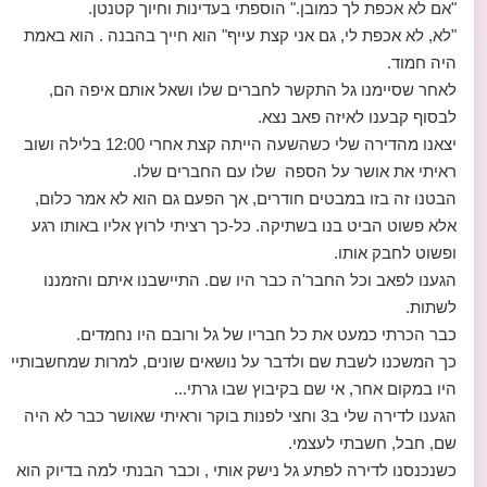
"אם לא אכפת לך כמובן." הוספתי בעדינות וחיוך קטנטן.
"לא, לא אכפת לי, גם אני קצת עייף" הוא חייך בהבנה . הוא באמת
היה חמוד.
לאחר שסיימנו גל התקשר לחברים שלו ושאל אותם איפה הם,
לבסוף קבענו לאיזה פאב נצא.
יצאנו מהדירה שלי כשהשעה הייתה קצת אחרי 12:00 בלילה ושוב
ראיתי את אושר על הספה שלו עם החברים שלו.
הבטנו זה בזו במבטים חודרים, אך הפעם גם הוא לא אמר כלום,
אלא פשוט הביט בנו בשתיקה. כל-כך רציתי לרוץ אליו באותו רגע
ופשוט לחבק אותו.
הגענו לפאב וכל החבר'ה כבר היו שם. התיישבנו איתם והזמננו
לשתות.
כבר הכרתי כמעט את כל חבריו של גל ורובם היו נחמדים.
כך המשכנו לשבת שם ולדבר על נושאים שונים, למרות שמחשבותיי
היו במקום אחר, אי שם בקיבוץ שבו גרתי...
הגענו לדירה שלי ב3 וחצי לפנות בוקר וראיתי שאושר כבר לא היה
שם, חבל, חשבתי לעצמי.
כשנכנסנו לדירה לפתע גל נישק אותי , וכבר הבנתי למה בדיוק הוא