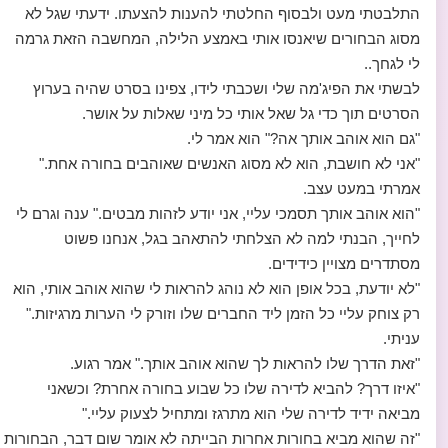
התלבטתי מעט ולבסוף החלטתי להענות להצעתו. ידעתי שגל לא
מסוג הבחורים שיאנסו אותי באמצע הלילה, המחשבה הזאת גרמה
לי לגחך..
לבשתי את הפיג'מה שלי ושכבתי לידו, צפינו בסרט שהיה בערוץ
הסרטים תוך כדי גל שאל אותי כל מיני שאלות על אושר.
"גם הוא אוהב אותך אה?" הוא אמר לי.
"אני לא חושבת, הוא לא מסוג האנשים שאוהבים בחורה אחת."
אמרתי במעט עצב.
"הוא אוהב אותך תסמכי עליי, אני יודע לזהות מבטים." ענה וגרם לי
לחייך, הבנתי למה לא הצלחתי להתאהב בגל, אנחנו פשוט
מסתדרים מצויין כידידים.
"לא יודעת, בכל אופן הוא לא נוהג להראות לי שהוא אוהב אותי, הוא
רק צוחק עליי כל הזמן ליד החברים שלו וזורק לי הערות מרגיזות."
עניתי.
"זאת הדרך שלו להראות לך שהוא אוהב אותך." אמר רגוע.
"איזו דרך? להביא לדירה שלו כל שבוע בחורה אחרת? וכשאני
מביאה ידיד לדירה שלי הוא מתרגז ומתחיל לצעוק עליי."
"זה שהוא מביא בחורות אחרות הבייתה לא אומר שום דבר, הבחורות