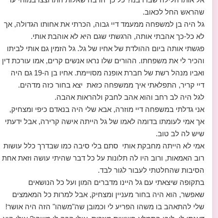
שהראש החל לכאוב.
גל היה בן למשפחה ממעמד דיי גבוה, הכרתי את אחותו הגדולה, אך
לא כל-כך אהבתי אותה, הרגשתי שגם היא לא אוהבת אותי.
פגשתי אותה ביום ההולדת של אחיו של גל. גל הזמין גם אותי לביתו
והכיר לי את משפחתו. ההורים שלו נראו אנשים קרים, אמו עורכת דין
ואביו מנהל רשת של חברת אופנה מסויימת. אחיו בן ה-19 גם היה
דיי קריר, התפלאתי איך ממשפחה כזאת יצא בחור כזה מדהים.
לגל היה לב רחב והוא אהב לחבק ולהראות אהבה.
אני גדלתי במשפחה דיי מוזרה, אבא שלי היה בנאדם כיפי ומצחיק,
אך אמי לעומתו בדומה לאמו של גל הייתה אישה קרירה, אבל ידעתי
שיש לה לב טוב.
אמי לא הייתה מחבקת אותי סתם בלי סיבה כמו שבדרך כלל עושות
רוב האמאות, ורוב היו לה תלונות על כל דבר שהיתי עושה וזאת אחת
הסיבות שהחלטתי לעבור לגור לבד.
בתקופה שיצאתי עם גל היינו מדברים המון ועל כל הנושאים
שאפשר, הוא היה בחור מעניין ומצחיק, אבל למרות כל המאמצים
שלי להתאהב בו משהו הפריע לי וכמובן שה"משהו" הזה היה אושר!