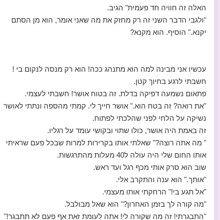
האלה זה חוויה חד פעמית" הגיב.
"ולגבי הדבר השני זה רק מחזק את מה שאני אומר, הוא מן הסתם
יקנא." הוסיף. הוא מקנא?
עכשיו אני מבינה למה הוא מתנהג ככה! הוא רק מנסה לנקום בי !
חשבתי לרגע בחיוך קטן.
פתאום נשמעה דפיקה בדלת. זה בטוח אושר! חשבתי לעצמי.
"את רואה? זה בטח הוא." אושר חייך לי. קמתי מהספה ונתתי לאושר
נשיקה על הלחי לפני שהלכתי לפתוח.
זה באמת היה אושר, כולו שתוי ובקושי עומד על רגליו.
" מה אתה רוצה?" שאלתי אותו בקרירות למרות שבכל פעם שראיתי
אותו החום שלי היה עולה ל40 מעלות מהתרגשות.
שוב הוא סרק אותי מכף רגל ועד ראש.
"אותך." הוא ענה והתקרב אלי.
"אל תגע בי!" הרחקתי אותו מעצמי.
"מה קורה לך בזמן האחרון?" הוא שאל מבולבל.
"התבגרתי! זה מה שקורה לי! אתה לעומת זאת אף פעם לא תתבגר!"