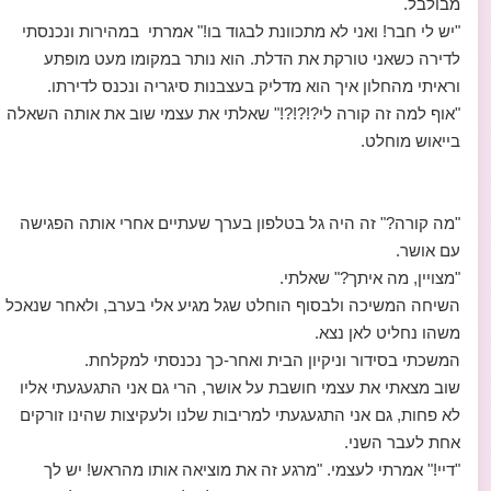
מבולבל.
"יש לי חבר! ואני לא מתכוונת לבגוד בו!" אמרתי במהירות ונכנסתי
לדירה כשאני טורקת את הדלת. הוא נותר במקומו מעט מופתע
וראיתי מהחלון איך הוא מדליק בעצבנות סיגריה ונכנס לדירתו.
"אוף למה זה קורה לי?!?!?!" שאלתי את עצמי שוב את אותה השאלה
בייאוש מוחלט.
"מה קורה?" זה היה גל בטלפון בערך שעתיים אחרי אותה הפגישה
עם אושר.
"מצויין, מה איתך?" שאלתי.
השיחה המשיכה ולבסוף הוחלט שגל מגיע אלי בערב, ולאחר שנאכל
משהו נחליט לאן נצא.
המשכתי בסידור וניקיון הבית ואחר-כך נכנסתי למקלחת.
שוב מצאתי את עצמי חושבת על אושר, הרי גם אני התגעגעתי אליו
לא פחות, גם אני התגעגעתי למריבות שלנו ולעקיצות שהינו זורקים
אחת לעבר השני.
"דיי!" אמרתי לעצמי. "מרגע זה את מוציאה אותו מהראש! יש לך