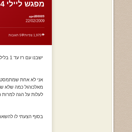
מפגש ליילי 4
april00009
22/02/2009
👁️
1,975 צפיות
💬
5 תגובות
ישבנו עם רז עד 1 בלילה ושתינו בלאק לייבל.
אני לא אחת שמתמסטלת
מאלכוהול כמה שלא שתית
לעלות על הגה למרות ה
בסוף הצעתי לו להשאר ל