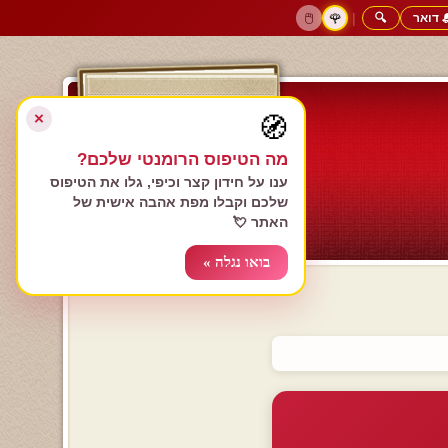
 דואר
🔍
|
🖱️
🌹
דף הבית
גולשים כותבים
הרשם עכשיו
התחבר
צימרים רומנטיים
חנות המתנות