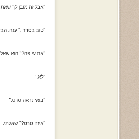
"אבל זה מובן לך שאתה 
"טוב בסדר.." ענה. הבא
"את עייפה?" הוא שאל 
"לא."
"בואי נראה סרט."
"איזה סרט?" שאלתי.