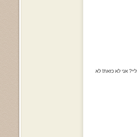
י? אני לא כזאת! לא