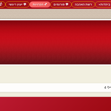
ביהדות
רשת האהבה
💬 פורומים
💕 הכרויות
💬 יעוץ ריגשי
📬
▼
י 4