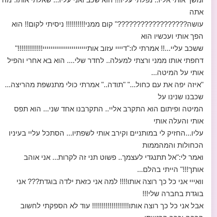
אתה
עושה??????????????????" קום ממני!!!!!!!!!! ניסיתי לקום!! הוא
הפך אותי ועכשיו הוא
ששכב עליי...!! אמרתי לו:"דיייי עזוב אותייייייייייייייייייייייי!!!!!!!!!!!!!"
דחפתי אותו ממני ורצתי למעלה.. לחדר שלי.... הוא בא אחרי והפיל
אותי על המיטה...
"איזה יפה את עם כחול..." "תודה.." אמרתי כולי מתנשפת מהריצה...
שכבנו שנינו על
המיטה ופיתום הוא התקרב אליי.. התקרבנו אחד שני... הוא תפס
אותי והעלה אותי
עליו...החזיק לי במותניים וקירב אותי לשפתיו... הסתכל עליי בעיניו
הכחולות והמהממות
ואמר לי:"אל תתנגדי לעצמך.. פשוט תני זה לקרות... אני אוהב
אותך!!!" הייתי בהלם...
וואייי אני כל כך רוצה אותו!!!! למה אני כזאת ילדה בוגדת??? אני
בוגדת בחברה שלי!!!
אבל אני כל כך רוצה אותו!!!!!!!!!!!!!!!!!!! עוד לא הספקתי לחשוב