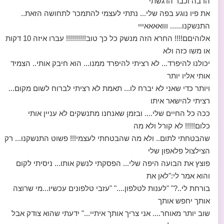
הרבה וכבר הרגשתי
את פיו נוגע בפה שלי... נתתי לעצמי להתמכר לתחושה הזאת..
התנשקנו...... ווואאאאייי
אלוהיםם!!!! החרא הזה מנשק כל כך טוב!!!!!!!!!! עברו איזה 10 דקות
או משו כזה ולא
יכולנו להיפרד... לא רציתי להיפרד ממנו... הוא חיבק אותי.. הצמיד
אותי אליו יותר
ויותר כדי שאני לא יברח לו... תאמת לא רציתי לברוח לשום מקום...
רציתי להישאר איתו
ככה כל החיים שלי.... ובזמן שאנחנו מתנשקים לא עניין אותי
כלום!!!!! לא קורל ולא מה
שהבטחתי לתום.. ולא מה שהבטחתי לעצמי!!! פשוט התנשקנו... רק
הצילצול פלאפון שלי
פוצץ את הבועה היפה שלי... הפסקתי לנשק אותו... ניסיתי לקום
והוא אמר לי:"לאן את
בורחת לי..?" "לענות לטלפון...." "עזבי טלפונים עכשיו...מי שרוצה
אותך יחפש אותך
שוב יותר מאוחר.... אני צריך אותך איתיי..." ידעתי שהוא צודק אבל