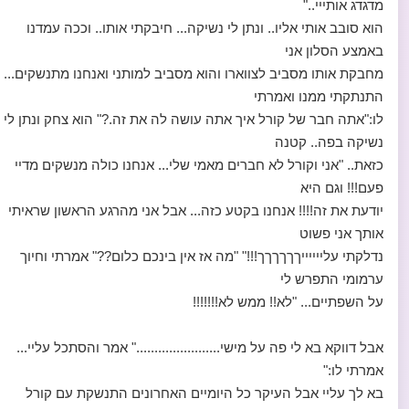
מדגדג אותייי.."
הוא סובב אותי אליו.. ונתן לי נשיקה... חיבקתי אותו.. וככה עמדנו
באמצע הסלון אני
מחבקת אותו מסביב לצווארו והוא מסביב למותני ואנחנו מתנשקים...
התנתקתי ממנו ואמרתי
לו:"אתה חבר של קורל איך אתה עושה לה את זה.?" הוא צחק ונתן לי
נשיקה בפה.. קטנה
כזאת.. "אני וקורל לא חברים מאמי שלי... אנחנו כולה מנשקים מדיי
פעם!!! וגם היא
יודעת את זה!!!! אנחנו בקטע כזה... אבל אני מהרגע הראשון שראיתי
אותך אני פשוט
נדלקתי עלייייייךךךךךך!!!" "מה אז אין בינכם כלום??" אמרתי וחיוך
ערמומי התפרש לי
על השפתיים... "לא!! ממש לא!!!!!!!
אבל דווקא בא לי פה על מישי......................." אמר והסתכל עליי...
אמרתי לו:"
בא לך עליי אבל העיקר כל היומיים האחרונים התנשקת עם קורל