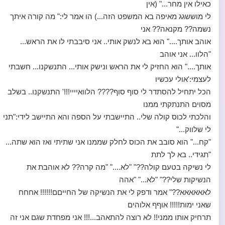
כאילו אין מחר..." (אין
לי מוששגג מאיפה בא המשפט הזה...) הו אמר לי:" מה קורה איתך
נשמה?? מקנאה?? אני
אוהב אותך...." הוא בא לנשק אותי.. אני סיבבתי לו את הראש...
"הלוו... אני אוהב
אותך...." הוא החזיק לי את הראש ונישק אותי... התנשקנו... חשבתי
לעצמי:'אולי עכשיו
הכל יתחיל להסתדר לי סוף סוף???? הלוואיייי!!!' התנשקנו.. בשלב
מסוים התנתקתי ממנו
והלכתי לכוס קולה שלי.. התיישבתי על הספה והא התיישב לידי:"תני
לי שלווק..."
"קח..." הוא סובב את הכוס לחלק שממנו אני שתיתי ואז הוא שתה...
"תגידי.. בא לך לתת
לי נשיקה בטעם קולה??" "לא...." "מה קרה?? לא אוהבת את
הנשיקות שלי??" "לא..." "אהה
לאאאאאא??" אמר ודפק לי את הנשיקה של החייםם!!!!!! אחחח
שאני ימות!!!!! אוףף אלוהים
תרחיק אותו ממני!! לא רוצה להתאהב...!!! אני מפחדת שגם אני זה