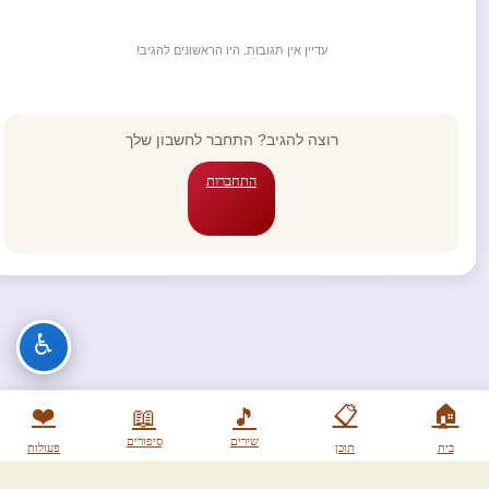
עדיין אין תגובות. היו הראשונים להגיב!
רוצה להגיב? התחבר לחשבון שלך
התחברות
♿
❤️
📋
🏠
📖
🎵
שירים
סיפורים
בית
תוכן
פעולות