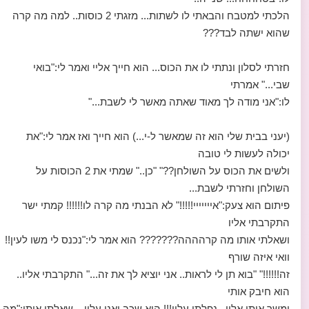
הלכתי למטבח והבאתי לו לשתות... מזגתי 2 כוסות.. למה מה קרה
שהוא ישתה לבד???
חזרתי לסלון ונתתי לו את הכוס... הוא חייך אליי ואמר לי:"בואי
שבי..." אמרתי
לו:"אני מודה לך מאוד שאתה מאשר לי לשבת..."
(יעני בבית שלי הוא זה שמאשר ל-י...) הוא חייך ואז אמר לי:"את
יכולה לעשות לי טובה
ולשים את הכוס על השולחן??" "כן.." שמתי את 2 הכוסות על
השולחן וחזרתי לשבת...
פיתום הוא צעק:"אייייייי!!!!!" לא הבנתי מה קרה לו!!!!!! קמתי ישר
התקרבתי אליו
ושאלתי אותו מה קרהההה??????? הוא אמר לי:"נכנס לי משו לעין!!
וואי איזה שורף
זה!!!!!!" "בוא תן לי לראות.. אני יוציא לך את זה..." התקרבתי אליו..
הוא חיבק אותי
ומשך אותי אליו.. נפלתי עליו!!! הוא שכב ואני עליו... שאלתי אותו:"מה