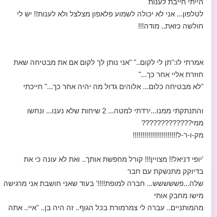
הייתי חייבת לענות
לטלפון... אני לא יכולה לשמוע פלאפון מצלצל ולא לענות!! יש לי
חולשה כזאת.. מודה!!!
אמרתי לו:"תן לי לקום.." "אני נותן לך לקום אם את מבטיחה שאת
חוזרת אליי אחר כך..."
"לא מבטיחה כלום... אלוהים גדול מה יהיה אחר כך..." חייכתי
והתנתקתי ממנו...ירדתי למטה... 2 שיחות שלא נענו... ונחשו
ממי?????????????
מק-ו-ר-ל!!!!!!!!!!!!!!!!!!!!!!!
'יופי דניאל!! מצויין!!! קורל מחפשת אותך.. ואת לא עונה כי את
בדיוקק מתנשקת עם חבר
שלה...פששששש... חברה למופת!!!!' בעוד שאני חושבת אני מרגישה
מישו מחבק אותי
מהמותניים.. עברה לי צמרמורת בכל הגוף.. זה היה בן.. "איי.. אתה