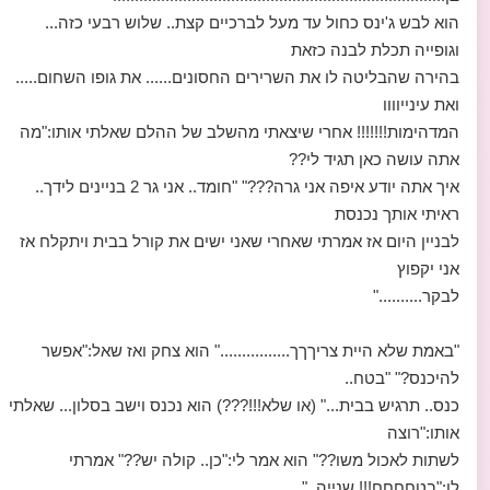
הוא לבש ג'ינס כחול עד מעל לברכיים קצת.. שלוש רבעי כזה...
וגופייה תכלת לבנה כזאת
בהירה שהבליטה לו את השרירים החסונים...... את גופו השחום.....
ואת עינייוווו
המדהימות!!!!!!! אחרי שיצאתי מהשלב של ההלם שאלתי אותו:"מה
אתה עושה כאן תגיד לי??
איך אתה יודע איפה אני גרה???" "חומד.. אני גר 2 בניינים לידך..
ראיתי אותך נכנסת
לבניין היום אז אמרתי שאחרי שאני ישים את קורל בבית ויתקלח אז
אני יקפוץ
לבקר.........."
"באמת שלא היית צריךךך................" הוא צחק ואז שאל:"אפשר
להיכנס?" "בטח..
כנס.. תרגיש בבית..." (או שלא!!!???) הוא נכנס וישב בסלון... שאלתי
אותו:"רוצה
לשתות לאכול משו??" הוא אמר לי:"כן.. קולה יש??" אמרתי
לו:"בטחחחח!!! שנייה.."