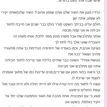
שישי שבת אחד פעם בחודש..
הרדיו מנגן את השיר שלנו אתה שומע אהובי? השיר שלנו!ואתה יקירי
לא שומע, אתה ישן
חולם עלינו בביתך השקט סורר כולם כבר ישנים אני חייבת לחזור
הביתה אז אני קמה מכסה
אותך ומתלבשת אבל משהו מונע ממני ללכת. אותו משהו זה
העובדה שאני אלך בלי לתת לך
נשיקה אוהבת, וכמו באגדה של היפיפיה הנרדמת כך אתה מתעורר
מחייך ושואל "ככה את
נוטשת אותי?" השעה כבר שתיים בלילה ואני צריכה לחזור הביתה
אתה קם מתלבש ואני מביטה
בך ורואה בחור חסון עם שרירים,פנים עדינות כמו של מלאך ואומרת
לעצמי אני שייכת לו.
קשה לי לתאר מה היה קורה אילו לא הייתי חולה ולא היית עובר מול
קופת החולים וכימעט
פוגע בי עם המכונית. אתה מכבה את האור והתמונה שלנו יחד על
הקיר נעלמת. בשקט אנו