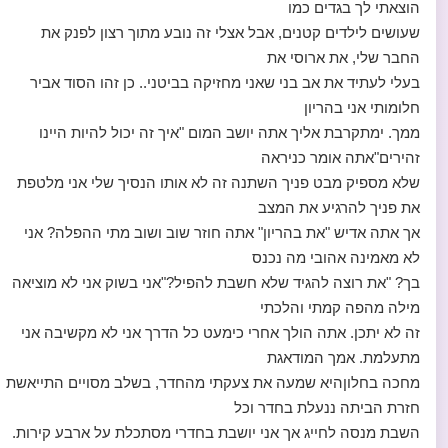
הוצאתי לך בגדים כמו
שעושים לילדים קטנים, אבל אצלי זה נובע מתוך רצון לפנק את
החבר שלי, את ארוסי את
בעלי לעתיד את אב בני שאני מחזיקה בביטני.. כן זהו הסוד אביר
חלומותי אני בהריון
ממך. ימתקרבת אליך אתה יושב המום "איך זה יכול להיות היינו
זהירים"אתה אומר כניראה
שלא מספיק מבט פניך השתנה זה לא אותו הנסיך שלי אני מלטפת
את פניך להרגיע את המצב
אך אתה אדיש "את בהריון" אתה חוזר שוב ושוב מתי ההפלה? אני
לא מאמינה אהובי מה נכנס
בך? "את רוצה להגיד שלא חשבת להפיל?"אני בשוק אני לא מוציאה
מילה מהפה קמתי והלכתי
זה לא יתכן. אתה הולך אחרי כימעט כל הדרך אני לא מקשיבה אני
מתעלמת. אמך המודאגת
מחכה בחלוןהיא שמעה את צעקתי מהחדר, בשלב מסויים התייאשת
חזרת הביתה ננעלת בחדר וכל
השבת מנסה לחייג אך אני יושבת בחדרי מסתכלת על ארבע קירות.