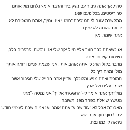
טרף, אך אתה גיבור עם נשק ביד והרבה אומץ נלחם מול אותם
טרוריסטים. בכל פעם שאני
מתקשרת עונה לי המזכירה "המנוי אינו זמין", אותה המזכירה לא
יודעת שאתה לא זמין כי
אתה שומר, מגן.
אז כשאתה כבר חוזר אליי חייל יקר שלי אני נרגשת, פרפרים בלב,
נשימות קצרות, אתה
מדבר בקול רגוע כי אתה אוהב אותי. אני עוצמת עניים ורואה אותך
מולי ומאחוריך כל
התופת ואתה מזיע ומלוכלך ועדיין אתה החייל שלי הגיבור אשר
שומר עלינו ועל ארץ
מולדתך אתה אומר לי-"התגעגתי אלייך"ואני נמסה -"מתי
נפגש?"שואלת בפחד מפני תשובה
מאכזבת אבל לא "עוד שבוע" אתה אומר ואז אני חושבת לעצמי חודש
עבר! סוף סוף עבר הוא
ניראה לי כמו נצח.