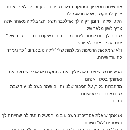
את שיחת הטלפון המתוקה הזאת נסיים בנשיקהכי גם לאמך אתה
צריך להתקשר, שלא תדאג לילד
הקטן שלה. והזמן רק הולך ואוזלכבר תשע וחצי בלילה מאוחר אתה
צריך לשון מלאך שלי
שיהיה לך כוח למחר ולעוד ימים רבים "נשיקה בנתיים נסיכה שלי"
אתה אומר. אתה לא יודע
ולא שומע את הדמעות האילמות שלי "לילה טוב אהובי" כך נגמרה
לה עוד שיחה.
הגיע יום שישי ואני באה אליך, אתה מתקלח אז אני יושבתעם אמך
ואחותך בסלון. אנחנו
מדהברות עליך, על הגיבור שלנו זה יום שמח בשבילנו עוד שבת
שבה אתה נימצא איתנו
בבית.
אז אמך שואלת אם דיברנוהשבוע בזמן הפעילות הגדולה שהייתה לך
בשטחים "לא" השבתי
ובכלל לא ידעתי שזה קרה. למה הסתרת ממני נסיכי?למה אינך