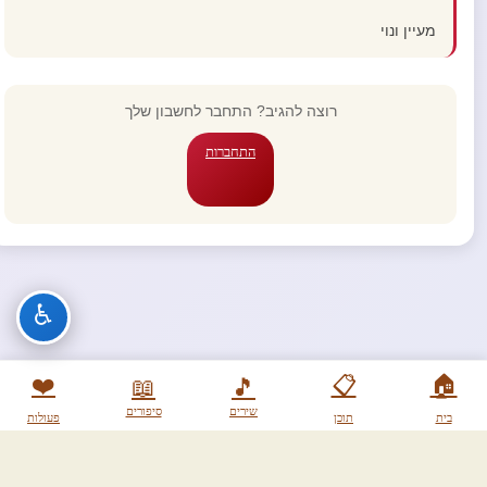
מעיין ונוי
רוצה להגיב? התחבר לחשבון שלך
התחברות
♿
❤️
📋
🏠
📖
🎵
שירים
סיפורים
בית
תוכן
פעולות