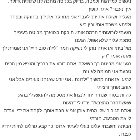
ניגשים למדרגות ולמטה, בדיוק בכניסה מחכה לנו שלולית גדולה.
איך נעבור? אתה קופץ
מעליה ושולח את ידך לעברי אני מחזיקה את ידך בחוזקה ובפחד
ולפתע משכת אותי ובין רגע
הגעתי לזרועותיך הרמת אותי. חובקת בצווארך מביטה בעינייך
סמכת עליך שלא אפול. הגענו
מול ביתי ואז אתה נותן לי נשיקה חמה "לילה טוב חייל אני אומרת לך
ואתה אומר "רק
רגע" אני מביטה בך בשאלה, אתה כורע את ברכיך ומוציא מין הכיס
טבעת אני המומה לא זזה
לרגע ואז אתה ממשיך "ילדונת.. אני יודע שאנחנו צעירים אבל אני
אוהב אותך ורציתי
להיות בטוח שנחיה יחד לנצח! את מסכימה להנשא לי ברגע
שאשתחרר מהצבא?" ירדו לי דמעות
ואתה הגיבור שלי מחית אותן אני אוהבת אותך. לקחת את ידי וענדת
לי את הטבעת. חזרתי
הביתה וחשבתי עלינו בעלי לעתיד ארוסי כך קבע גורלינו לחיות יחדיו
לנצח .