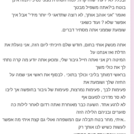
בוטח בי?אתה משפיל מבטך
ואומר "אני אוהב אותך, לא רוצה שתדאגי לי יותר מידי" אבל איך
אפשר שלא ? ועוד כשאני
שומעת שממני אתה מסתיר דברים.
אתה מנשק אותי בחום, חודש שלם חיכיתי ליום הזה, אני נועלת את
הדלת ואז אנחנו על
המיטה רק אני ואתה חייל גיבור שלי, ומכאן אתה יודע מה קרה נתתי
לך את כולי משך
בראשי דמותך בליבי וכולך בתוכי . לבסוף את ראשי אני שמה על
החזה שלך ושומעת את
פעימות לבך , פעימות נמרצות, פעימות של גיבור בחופשה אך ליבו
לא סר מדרכו לפעום אף
לא לרגע אחד. השעה כבר מאוחרת ואתה רדום לאחר לילות כה
סוערים ובניהם הלילה הזה
..איתי, מחר בטח תבלה עם המשפחה ואולי גם קצת איתי מה אפשר
לעשות כשיש לנו אותך רק