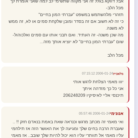
אבל דווקא בגלל זה אני מקווה שתשימי לב למה שאני אומרת לך
מכל הלב-
תזהרי מלהשתמש במשפט "עברתי המון בחיים"
כי זה לא חשוב אם זה בסדר ומובן שלקחת סמים או לא, זה ממש
לא משנה.
מה שכן משנה- זה העתיד. ואם תבני אותו עם סמים ואלכוהול-
שום "עברתי המון בחיים" לא יוציא אותך מזה...
מכל הלב
2006-01-24 07:15:12
מלאכית
יווו מאמי הצלחת לרגש אותי
אני כל כך מזדהה איתך
תיכנסי אליי לאיסיקיו 206248209
אנונימי
2006-01-24 05:57:46
ואי מאמי זה מכתב מרגש וכנראה שאת באמת בנאדם חזק !! ..
שעברת הרבה בחים שלך ומגיעה לך את האושר הזה אז תילחמי
עליו מאמי אל תוותרי עליו הוא יכול להיות שלך שובב.. אז מאמי