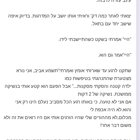
עינב עזרה לו בזה.
יצאתי לאחר כמה דק' וראיתי אותו יושב על המדרגות. בדיוק איפה
שישב יחד עם בתאל.
"היי" אמרתי בשקט כשהתיישבתי לידו.
"היי"אמר גם הוא.
שתקנו לרגע עד שארזתי אומץ ואמרתי"תשמע אביב, אני נורא
מצטערת שהתנהגתי בטיפשות כמו
ילדה קטנה והסקתי מסקנות..." אבל הפעם הוא קטע אותי בנשיקה
ממושכת. נשיקה של 2 דקות
אם אני לא טועה, כי באותו רגע הכל מסביב נעלם הינו רק אני
והוא.לא היה אכפת לי
מכלום,לא מההורים שלי שהיו הורגים אותי אם היו רואים את זה ולא
משום דבר אחר!