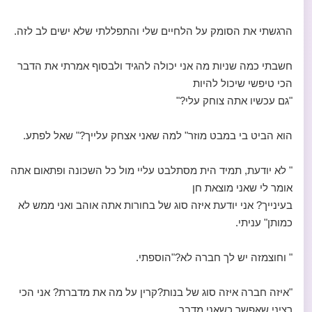
הרגשתי את הסומק על הלחיים שלי והתפללתי שלא ישים לב לזה.
חשבתי כמה שניות מה אני יכולה להגיד ולבסוף אמרתי את הדבר
הכי טיפשי שיכול להיות
"גם עכשיו אתה צוחק עלי?"
הוא הביט בי במבט מוזר" למה שאני אצחק עלייך?" שאל לפתע.
" לא יודעת, תמיד הית מסתלבט עליי מול כל השכונה ופתאום אתה
אומר לי שאני מוצאת חן
בעינייך? אני יודעת איזה סוג של בחורות אתה אוהב ואני ממש לא
כמותן" עניתי.
" וחוצמזה יש לך חברה לא?"הוספתי.
"איזה חברה איזה סוג של בנות?קרין על מה את מדברת? אני הכי
רציני שאפשר כשאני מדבר