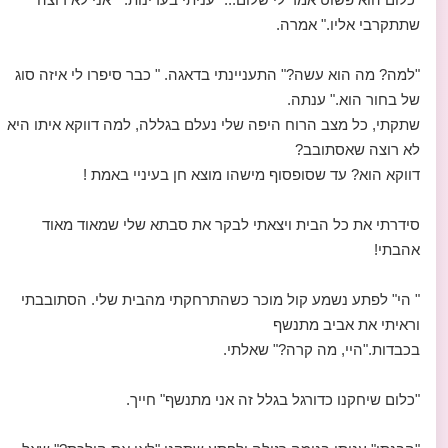
שתתקרבי אליו." אמרה.
"למה? מה הוא עשה?" התעניינתי בדאגה. " כבר סיפרו לי איזה סוג
של בחור הוא." ענתה.
שתקתי, כל מצב הרוח היפה שלי נעלם בגללה, למה דווקא איתו היא
לא רוצה שאסתובב?
דווקא הוא? עד שסופסוף מישהו מוצא חן בעיניי באמת !
סידרתי את כל הבית ויצאתי לבקר את סבתא שלי שמאוד מאוד
אהבתי!
" הי" לפתע נשמע קול מוכר כשהתרחקתי מהבית שלי. הסתובבתי
וראיתי את אביב מתנשף
בכבדות."היי, מה קרה?" שאלתי.
"כלום שיחקנו כדורגל בגלל זה אני מתנשף" חייך.