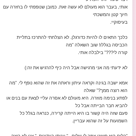
אותי, בעבר הוא מעולם לא עשה זאת. כמובן שנופפתי לו בחזרה עם
חיוך קטן והמשכתי
בעיסוקיי.
כלכך התאים לו להיות כדורגלן. לא הצלחתי להתרכז בתליית
הכביסה בגללו! שוב השאלה "מה
קורה לי???" בילבלה אותי.
לא ידעתי מה אני מרגישה אבל היה כיף להרגיש את זה:)
אמא ישבה בגינה וקראה עיתון וראתה את זה שהוא נופף לי. "מה
הוא רוצה ממך?" שאלה
לפתע בנימה מוזרה. היא מעולם לא אסרה עליי לצאת עם בנים או
להביא חבר הבייתה אבל כל
פעם שזה היה קשור בו היא הייתה קרירה, כנראה בגלל כל
השמועות על זה שהוא עבריין.
"כלום הוא פשוט אמר לי שלום..." עניתי בעדינות. " אני לא רוצה