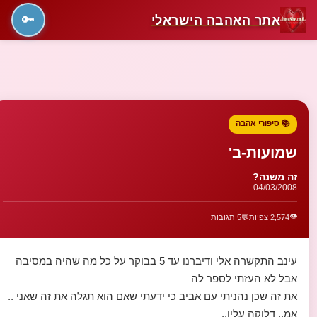
אתר האהבה הישראלי
🔑
📚 סיפורי אהבה
שמועות-ב'
זה משנה?
04/03/2008
👁️
2,574 צפיות
💬
5 תגובות
עינב התקשרה אלי ודיברנו עד 5 בבוקר על כל מה שהיה במסיבה
אבל לא העזתי לספר לה
את זה שכן נהניתי עם אביב כי ידעתי שאם הוא תגלה את זה שאני ..
אמ.. דלוקה עליו..