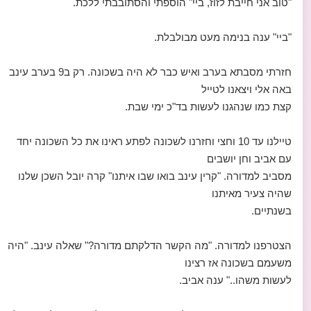
"טוב אני חייבת לזוז, ביי" הוספתי והסתובבתי ללכת.
"ביי" ענה בנימה מעט מבולבלת.
חזרתי מסבתא בערב ואיש כבר לא היה בשכונה. רק ב9 בערב עינב
באה אלי ויצאנו לטייל
קצת כמו שנהגנו לעשות בד"כ ימי שבת.
טיילנו עד 10 וחצי וחזרנו לשכונה לפתע ראינו את כל השכונה יחד
עם אביב וחן יושבים
מסביב למדורה. "קרין עינב בואו שבו איתנו" קרה יובל השכן שלנו
שהיה צעיר מאיתנו
בשנתיים.
הצטרפנו למדורה. "מה הקשר הדלקתם מדורה?" שאלה עינב. "היה
משעמם בשכונה אז רצינו
לעשות משהו.." ענה אביב.