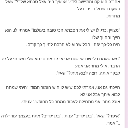
אחר"כ הוא קם והתיישב לידי." אז איך היה אצל סבתא שלך?" שאל
בשקט כשכולם דיברו על
מדורות.
"מצויין ,כרגיל! יש לי את הסבתא הכי טובה בעולם!" אמרתי לו. הוא
חייך והחיוך שלו
היה כל-כך יפה , חבל שהוא לא הרבה לחייך כך קודם.
"מאז שאמרת לי שכדאי שגם אני אבקר את סבתא שלי חשבתי על זה
הרבה, אולי מחר אני אסע
לבקר אותה, רוצה לבוא איתי?" שאל.
חייכתי גם אני, אמרתי לכם שיש לו חוש הומור חמוד. "היתי שמחה
לבוא איתך אבל אני לא
אוכל מחר. אני מתחילה לעבוד ממחר כל החופש." עניתי.
"איפה?" שאל . "בגן ילדים" עניתי. "בגן ילדים? אתת בעצמך עוד ילדה
.." אמר.