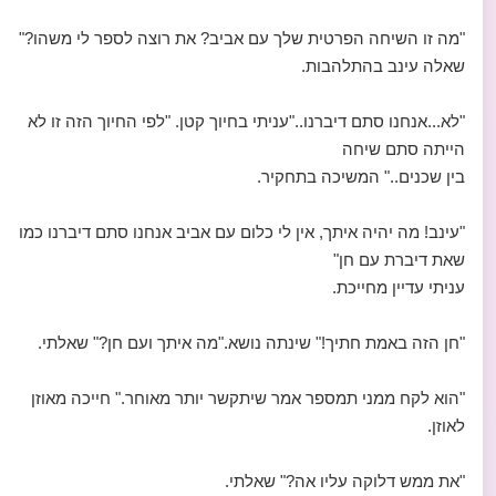
"מה זו השיחה הפרטית שלך עם אביב? את רוצה לספר לי משהו?"
שאלה עינב בהתלהבות.
"לא...אנחנו סתם דיברנו.."עניתי בחיוך קטן. "לפי החיוך הזה זו לא
הייתה סתם שיחה
בין שכנים.." המשיכה בתחקיר.
"עינב! מה יהיה איתך, אין לי כלום עם אביב אנחנו סתם דיברנו כמו
שאת דיברת עם חן"
עניתי עדיין מחייכת.
"חן הזה באמת חתיך!" שינתה נושא."מה איתך ועם חן?" שאלתי.
"הוא לקח ממני תמספר אמר שיתקשר יותר מאוחר." חייכה מאוזן
לאוזן.
"את ממש דלוקה עליו אה?" שאלתי.