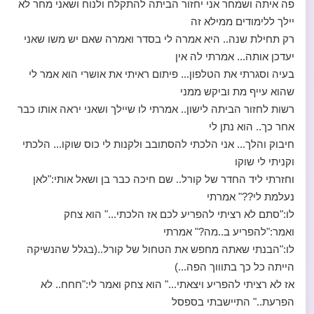
פה איתה ושמחר אני יחזור הביתה להתקלח ולנוח ושאני מחר לא
יילך ללימודים ממילא זה
רק תחילת שנה.. היא אמרה לי בסדר ואמרה שאם יש משו שאני
יעדכן אותה... אמרתי לה אין
בעיה וסגרתי את הטלפון... פיתום ראיתי את אושרי הוא אמר לי
שהוא עייף מת וביקש ממני
רשות לחזור הביתה לישון.. אמרתי לו שיילך ושאני יראה אותו כבר
אחר כך.. הוא נתן לי
חיבוק והלך... אני הלכתי להסתובב ולקנות לי כוס שוקו... הלכתי
וקניתי לי שוקו
וחזרתי ליד החדר של קורל.. שם חיכה כבר בן ושאל אותי:"לאן
נעלמת לי??" אמרתי
לו:"סתם לא רציתי להפריע לכם אז הלכתי..." הוא צחק
ואמר:"להפריע ב..מה?" אמרתי
לו:"הבנתי שאתה מחפש את הטחול של קורל..(בגלל שהנשיקה
הייתה כל כך בתוווך הפה...)
אז לא רציתי להפריע ויצאתי..." הוא צחק ואמר לי:"חחח.. לא
הפרעת.." התיישבתי בספסל