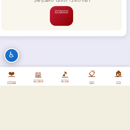
רוצה להגיב? התחבר לחשבון שלך
התחברות
♿
❤️
📋
🏠
📖
🎵
שירים
סיפורים
בית
תוכן
פעולות