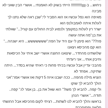
ניחוש... ב-ןןןן!!!!!!!!!!! הייתי בשוק לא האמנתי... אושרי הבין שאני לא
מבינה
מאיפה הוא נפל עכשיו אז הוא הסביר לי:"שבן ראה שלא נתנו לך
לעלות איתה לאמבולנס הוא
ישרר רץ לעלות במקומך ולנסוע לבית החולים עם קורל..." שאלתי
את בן:"מה אתה עושה
פה??" הוא סימן לי עם היד על הפה:"ששששששש... היא ישנהה..."
הוא קם מהכיסא ויצאנו
שלושתינו מהחדר... שיצאנו החוצה אושרי ישב איתי על הכיסאות
וחיבק אותי... אני רעדתי
מהבכי עדיין אבל עכשיו בכיתי פחות כי ראיתי שהיא בסדר... היתה
שתיקה.. אפחד לא
הוציא מילה מהפה... ככה ישבנו איזה 5 דקות ואז אושרי אמר:"אני
הולך להביא לך שוקו
ולי קפה.. להביא לך משו?" הוא שאל את בן.. בן אמר לו:" קפה..
תודה..." אושרי הנהן
בראשו והלך להביא לנו לשתות... רציתי לקום מהכיסא אבל הרגשתי
חלשה ומסוחררת..