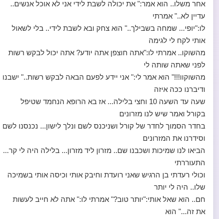
אחר משלו.. הוא אמר:" את יכולה לשבת לידי אני לא אוכל אנשים..
עדיין לא.." אמרתי
לו:"יופי... שמחה בשבילך.." הוא צחק ובא לשבת לידי.. בלי לשאול
אותי לקח לי לגימה
מהשוקו.. אמרתי לו:"אתה חוצפן אתה יודע? אתה יכול לבקש רשות
לפני שאתה שותה לי
מהשוקוו!!!" הוא אמר לי:" אני יידע לפעם הבאה לבקש רשות.." ישבנו
ודיברנו ככה איזה
שעה עד השעה 10 וחצי בלילה... אז בא הרופא הנחמד שטיפל
בקורל ואמר שיש לנו מזרונים
בחדר הסמוך לחדר של קורל ושניכנס לשם ונלך לישון... נכנסנו לשם
וסידרנו את המזרונים
הביאו לנו שמיכות ושכבנו שם.. מזרון ליד מזרון... בלילה היה לי קר...
התעוררתי
וכולי רעדתי בן הרגיש שאני רועדת וחיבק אותי וכיסה אותי בשמיכה
שלו.. היה לי יותר
חם.. הוא שאל אותי:"יותר טוב?" אמרתי לו:" אתה לא חייב לעשות
את זה..." הוא