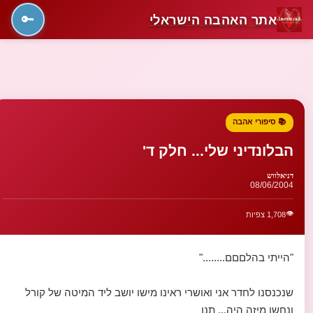
אתר האהבה הישראלי
🔑
📚 סיפורי אהבה
הבלונדיני שלי... חלק ד'
דניאלווש
08/06/2004
👁️
1,708 צפיות
"הייתי בהלםםם........"
שנכנסנו לחדר אני ואושרי ראינו מישו יושב ליד המיטה של קורל
ונחשו מיזה היה... תנו