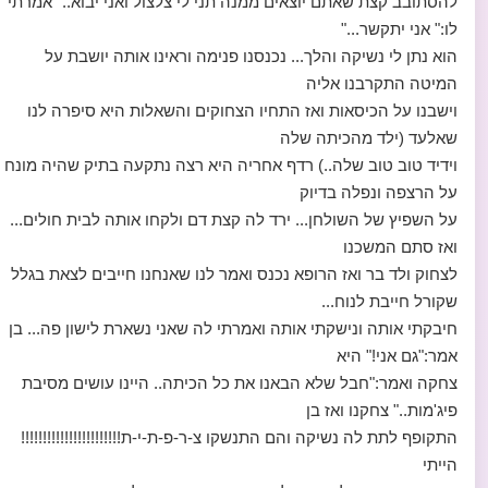
להסתובב קצת שאתם יוצאים ממנה תני לי צלצול ואני יבוא.." אמרתי
לו:" אני יתקשר..."
הוא נתן לי נשיקה והלך... נכנסנו פנימה וראינו אותה יושבת על
המיטה התקרבנו אליה
וישבנו על הכיסאות ואז התחיו הצחוקים והשאלות היא סיפרה לנו
שאלעד (ילד מהכיתה שלה
וידיד טוב טוב שלה..) רדף אחריה היא רצה נתקעה בתיק שהיה מונח
על הרצפה ונפלה בדיוק
על השפיץ של השולחן... ירד לה קצת דם ולקחו אותה לבית חולים...
ואז סתם המשכנו
לצחוק ולד בר ואז הרופא נכנס ואמר לנו שאנחנו חייבים לצאת בגלל
שקורל חייבת לנוח...
חיבקתי אותה ונישקתי אותה ואמרתי לה שאני נשארת לישון פה... בן
אמר:"גם אני!" היא
צחקה ואמר:"חבל שלא הבאנו את כל הכיתה.. היינו עושים מסיבת
פיג'מות.." צחקנו ואז בן
התקופף לתת לה נשיקה והם התנשקו צ-ר-פ-ת-י-ת!!!!!!!!!!!!!!!!!!!!!!!
הייתי