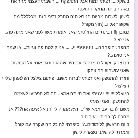
בשוקק.... רציתי למות אבל התאפקתי... חשבתי לעצמי מחר את
באה הביתה מתקלחת ועפה
לישון ולשכוח מהיום הנורא הזה מהבלונדיני הזה ומכלללל מה
שקשור אליו...(חוץ מקורל
כמובןןן!!!) בינתיים החלטתי שאני אומרת משו לפני שאני מתה פה...
אז יצא לי
מהפה:"הופההה... נינינינינייייי...... אני קולטת פה זוגיות... או שמה
אני טועה..?"
הם צחקו וקורל סימנה לי עם היד שהיא הורגת אותי על הבושות
שאני עושה!!! הם צחקו
וחזרו להתנשק ואני רציתי לברוח משם.. פיתום צילצל הפלאפון שלייי
הצלצול
הגואלל!!!!!!!!!! עניתי זאת הייתה אמא.. הם לא הפריעו לעצמם
להתנשק.. ואני יצאתי
משם לדבר עם אמא שלי... היא אמרה לי:"דניאל איפה את??? אני
מחכה לך בבית... איך היה
ביום הראשון ללימודים..?" סיפרתי לה כל מה שקרה עם קורל
ואמרתי לה שאני נשארת לישון