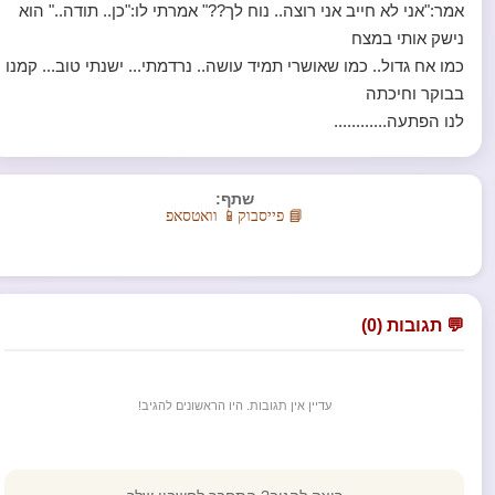
אמר:"אני לא חייב אני רוצה.. נוח לך??" אמרתי לו:"כן.. תודה.." הוא
נישק אותי במצח
כמו אח גדול.. כמו שאושרי תמיד עושה.. נרדמתי... ישנתי טוב... קמנו
בבוקר וחיכתה
לנו הפתעה............
שתף:
📘 פייסבוק
📱 וואטסאפ
💬 תגובות (0)
עדיין אין תגובות. היו הראשונים להגיב!