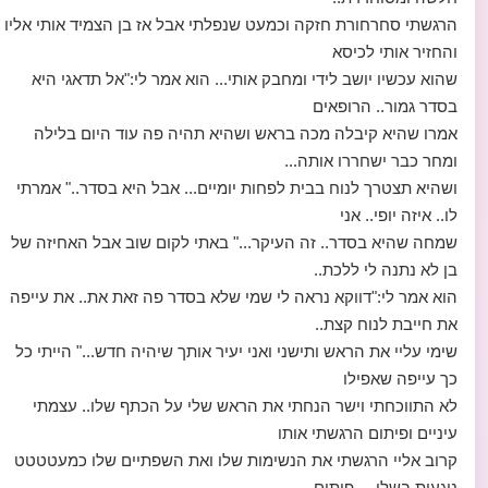
הרגשתי סחרחורת חזקה וכמעט שנפלתי אבל אז בן הצמיד אותי אליו
והחזיר אותי לכיסא
שהוא עכשיו יושב לידי ומחבק אותי... הוא אמר לי:"אל תדאגי היא
בסדר גמור.. הרופאים
אמרו שהיא קיבלה מכה בראש ושהיא תהיה פה עוד היום בלילה
ומחר כבר ישחררו אותה...
ושהיא תצטרך לנוח בבית לפחות יומיים... אבל היא בסדר.." אמרתי
לו.. איזה יופי.. אני
שמחה שהיא בסדר.. זה העיקר..." באתי לקום שוב אבל האחיזה של
בן לא נתנה לי ללכת..
הוא אמר לי:"דווקא נראה לי שמי שלא בסדר פה זאת את.. את עייפה
את חייבת לנוח קצת..
שימי עליי את הראש ותישני ואני יעיר אותך שיהיה חדש..." הייתי כל
כך עייפה שאפילו
לא התווכחתי וישר הנחתי את הראש שלי על הכתף שלו.. עצמתי
עיניים ופיתום הרגשתי אותו
קרוב אליי הרגשתי את הנשימות שלו ואת השפתיים שלו כמעטטטט
נוגעות בשלי.... פיתום