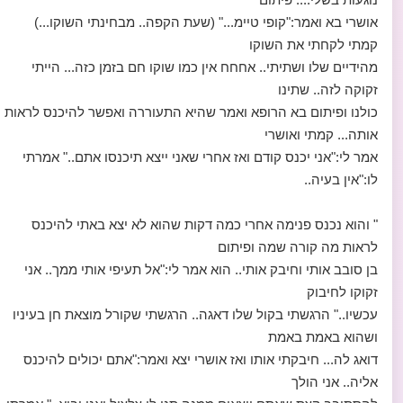
אושרי בא ואמר:"קופי טיימ..." (שעת הקפה.. מבחינתי השוקו...)
קמתי לקחתי את השוקו
מהידיים שלו ושתיתי.. אחחח אין כמו שוקו חם בזמן כזה... הייתי
זקוקה לזה.. שתינו
כולנו ופיתום בא הרופא ואמר שהיא התעוררה ואפשר להיכנס לראות
אותה... קמתי ואושרי
אמר לי:"אני יכנס קודם ואז אחרי שאני ייצא תיכנסו אתם.." אמרתי
לו:"אין בעיה..
" והוא נכנס פנימה אחרי כמה דקות שהוא לא יצא באתי להיכנס
לראות מה קורה שמה ופיתום
בן סובב אותי וחיבק אותי.. הוא אמר לי:"אל תעיפי אותי ממך.. אני
זקוקו לחיבוק
עכשיו.." הרגשתי בקול שלו דאגה.. הרגשתי שקורל מוצאת חן בעיניו
ושהוא באמת באמת
דואג לה... חיבקתי אותו ואז אושרי יצא ואמר:"אתם יכולים להיכנס
אליה.. אני הולך