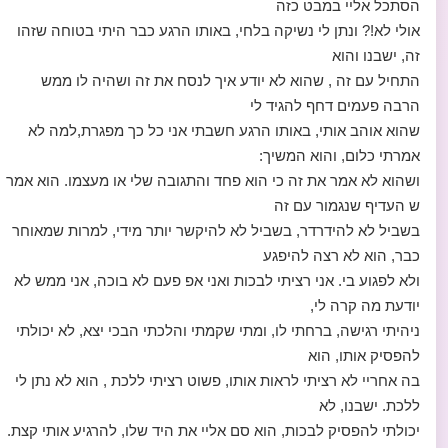
הסתכל אליי במבט כזה
אולי לא!? ונתן לי נשיקה בלחי, באותו הרגע כבר היתי בטוחה שזהו
זה, ישבנו והוא
התחיל עם זה , שהוא לא יודע איך לנסח את זה ושהיה לו ממש
הרבה פעמים דחף להגיד לי
שהוא אוהב אותי, באותו הרגע חשבתי אני כל כך מפגרת,למה לא
אמרתי כלום, והוא המשיך:
ושהוא לא אמר את זה כי הוא פחד והתגובה שלי או מעצמו. הוא אמר
ש העדיף שנגמור עם זה
בשביל לא להידרדר, בשביל לא להיקשר יותר מידי, למרות שמאוחר
כבר, הוא לא רצה להיפגע
ולא לפגוע בי. אני רציתי לבכות ואני אפ פעם לא בוכה, אני ממש לא
יודעת מה קרה לי,
ניהיתי רגישה, ברחתי לו, ומתי שקמתי והלכתי הבכי יצא, לא יכולתי
להפסיק אותו, הוא
בה אחריי לא רציתי לראות אותו, פשוט רציתי ללכת , הוא לא נתן לי
ללכת. ישבנו, לא
יכולתי להפסיק לבכות, הוא סם אליי את היד שלו, להרגיע אותי קצת.