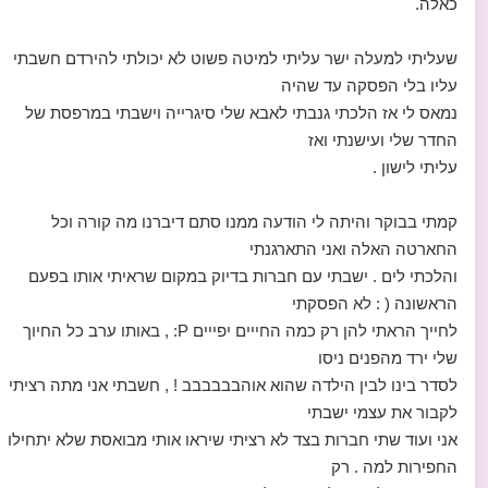
כאלה.
שעליתי למעלה ישר עליתי למיטה פשוט לא יכולתי להירדם חשבתי
עליו בלי הפסקה עד שהיה
נמאס לי אז הלכתי גנבתי לאבא שלי סיגרייה וישבתי במרפסת של
החדר שלי ועישנתי ואז
עליתי לישון .
קמתי בבוקר והיתה לי הודעה ממנו סתם דיברנו מה קורה וכל
החארטה האלה ואני התארגנתי
והלכתי לים . ישבתי עם חברות בדיוק במקום שראיתי אותו בפעם
הראשונה ( : לא הפסקתי
לחייך הראתי להן רק כמה החייים יפייים P: , באותו ערב כל החיוך
שלי ירד מהפנים ניסו
לסדר בינו לבין הילדה שהוא אוהבבבבבב ! , חשבתי אני מתה רציתי
לקבור את עצמי ישבתי
אני ועוד שתי חברות בצד לא רציתי שיראו אותי מבואסת שלא יתחילו
החפירות למה . רק