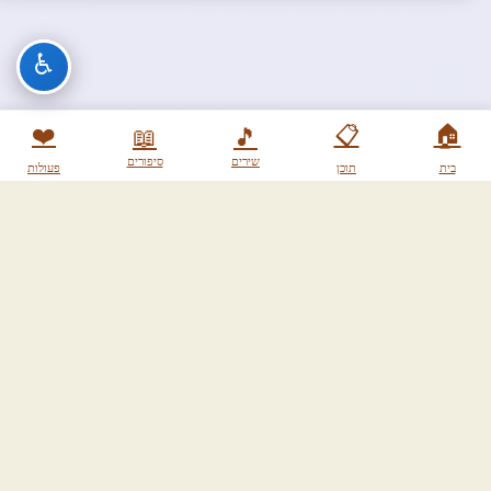
♿
❤️
📋
🏠
📖
🎵
שירים
סיפורים
בית
תוכן
פעולות