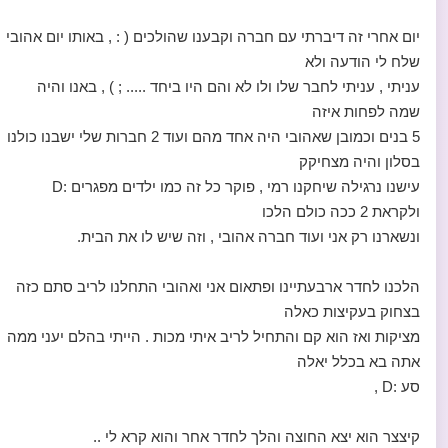
יום אחרי זה דיברתי עם חברה וקבענו שהולכים ( : , באותו יום אהובי
שלח לי הודעה ולא
עניתי , עניתי לחבר שלו ולו לא והם היו ביחד ..... ; ) , באנו והיה
שמה לפחות איזה
5 בנים וכמובן שאהובי היה אחד מהם ועוד 2 חברות שלי ישבנו כולנו
בסלון והיה מצחיקק
עישנו נרגילה שיחקנו רמי , פוקר כל זה כמו ילדים מפגרים :D
ולקראת 2 ככה כולם הלכו
ונשארנו רק אני ועוד חברה אהובי , וזה שיש לו את הבית.
הלכנו לחדר ארבעתיינו ופתאום אני ואהובי התחלנו לריב סתם כזה
בצחוק בעקיצות כאלה
מציקות ואז הוא קם והתחיל לריב איתי מכות . הייתי בהלם יעני ממה
אתה בא בכלל יאלה
סע :D ,
קיצצר הוא יצא החוצה והלך לחדר אחר והוא קרא לי ..