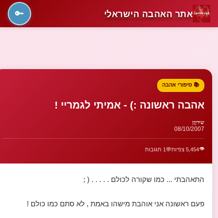
אתר האהבה הישראלי
🔑
📚 סיפורי אהבה
אהבה ראשונה :) - אמיתי לגמריי !
שירןןן
08/10/2007
👁️
5,454 צפיות
💬
1 תגובות
התאהבתי ... כמו שקורה לכולם . . . . . ( ;
פעם ראשונה אני אוהבת מישהו באמת , לא סתם כמו כולם !