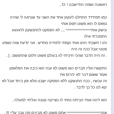
ראשונה ושמה התיישבנו ! :O ,
כמו תמידדד התחלנו לעקוץ אחד את השני עד שנראה לי שהיה
נמאס לו הוא פשוט תפס אותי
ונישק אותייייייייייייייייייייייייי .... לא הפסקנו להתנשקק לרגעעע
התמכרתי אילו
זהו ! חשבתי הרגו אותי וקמתי לתחייה מחדש . אני יודעת שזה נשמע
פטטי אבל ככה זה היה
. זה היה הדבר שהכי חיכיתי לוו בעולם פשוט חלום שהתגשם ; ] .
התקשרו אליו חברים הוא פשוט לא ענה הוא כיבה את הפלאפון
ואמר ששום דבר לא יהרוס את
זה עכשיו , ככה התנשקנו ללא הפסקה ישבנו מלא זמן ביחד אבל לא
יצא לנו כל כך לדבר .
הוא ליווה אותי הביתה נתתי לו נשייקה קטנה ועליתי למעלה .
אוקיייייייייייייייייייייייייייייייייי אתם פשוט לא מבינים מה עבר עליי !!! ,