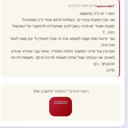
2005-12-05 22:11:57
meiravush17
ווואייי זה כ"כ מרגשש...
אני עם דמעות בעיניים..הצלחת לרגש אותי כ"כ נשמהה!!
מקווה שעוד יש סיכוי בשבילכם ושתצליחו להתגבר על המכשול
הזה...!!
אני יודעת שזה קשה לשמוע את זה אבל תאמין לי גם קשה לומר
את זהה..
אם אין עוד סיכוי תמשיך הלאה חמודד..אתה גבר אמיתי שיודע
לאהוב אני בטוחה שכל אחת תשמח להיות איתך..תשמח להיות
אהובתך..=))
מירב.
רוצה להגיב? התחבר לחשבון שלך
התחברות