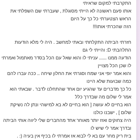
התקרבתי למקום שראיתי
אותו פעם ראשונה לא הייתי מסוגלת , שעברתי שם השפלתי את
הראש הצטערתי כל כך על היום
הזה שהכרתי אותו!!!
חזרתי הביתה התקלחתי ובאתי למחשב . היה לי מלא הודעות
התלהבתי D: והייתי לי גם
הודעה ממנו ...... עניתי לו והוא שאל עם הכל בסדר מאתמול ואמרתי
לו שכן הכל מצויין
והוא אמר יופי אני שמח וסגרתי את החלון שיחה .. ככה עברו להם
כמה שבועות שלא היינו
כל כך מדברים עד שהגיע יום אחד שהתחלנו לדבר . שבאתי הוא
אמר לי שלום מה שבדרך כלל
הוא בחיים לא עושה [ הוא בחיים לא בא למישהי ונתן לה נשיקת
שלום ] , ישבנו כולנו
היה צחוקים ואזז יותר מאוחר אחד מהחברים שלי ליווה אותי הביתה
ובדרך אמר לי שיש לו
בית ריק מחר עם בא לי לבוא אז אמרתי לו בכיף אין בעיה (: .