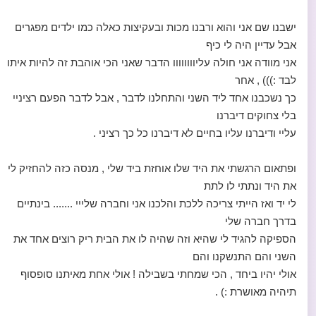
ישבנו שם אני והוא ורבנו מכות ובעקיצות כאלה כמו ילדים מפגרים
אבל עדיין היה לי כיף
אני מוודה אני חולה עליוווווווו הדבר שאני הכי אוהבת זה להיות איתו
לבד :))) , אחר
כך נשכבנו אחד ליד השני והתחלנו לדבר , אבל לדבר הפעם רציניי
בלי צחוקים דיברנו
עליי ודיברנו עליו בחיים לא דיברנו כל כך רציני .
ופתאום הרגשתי את היד שלו אוחזת ביד שלי , מנסה כזה להחזיק לי
את היד ונתתי לו לתת
לי יד ואז הייתי צריכה ללכת והלכנו אני וחברה שלייי ....... בינתיים
בדרך חברה שלי
הספיקה להגיד לי שהיא וזה שהיה לו את הבית ריק רוצים אחד את
השני והם התנשקנו והם
אולי יהיו ביחד , הכי שמחתי בשבילה ! אולי אחת מאיתנו סופסוף
תיהיה מאושרת :) .