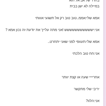
בחדר של אביאל הוא
במיילה לא ישן בבית
אמא שלי:אממ..טוב טוב רק אל תשגעי אווותי
אני:יששששששששששש !אני מתה עלייך את יודעת זה נכון אמא ?
אמא שלי:תעוופי לפני שאני יתחרט..
אני:חח טוב הלכתי
אחריייי שעה או קצת יוותר
יריבי שלי מתקשר
אני:הלוו?