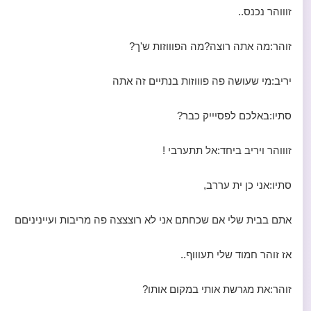
זוווהר נכנס..
זוהר:מה אתה רוצה?מה הפוווזות ש'ך?
יריב:מי שעושה פה פוווזות בנתיים זה אתה
סתיו:באלכם לפסיייק כבר?
זוווהר ויריב ביחד:אל תתערבי !
סתיו:אני כן ית עררב,
אתם בבית שלי אם שכחתם אני לא רוצצצה פה מריבות ועייניניםם
אז זוהר חמוד שלי תעוווף..
זוהר:את מגרשת אותי במקום אותו?