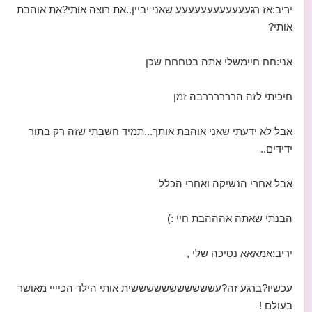
יריב:אז רגעעעעעעעעעעעע שאני יביין..את רוצה אותי?את אוהבת
אותי?
אני:חח חיימשלי אתה בטחחח שכן
חיכיתי לזה הררררררבה זמן
אבל לא ידעתי שאני אוהבת אותך...תמיד חשבתי שזה רק בתור
ידידים..
אבל אחרי הנשיקה ואחרי הכלל
הבנתי שאתה אהההבת חיי :)
יריב:אמאאא נסיכה שלי ,
עכשיו?ברגע זה?עשששששששששששית אותי הילד הכיייי מאושר
בעולם !