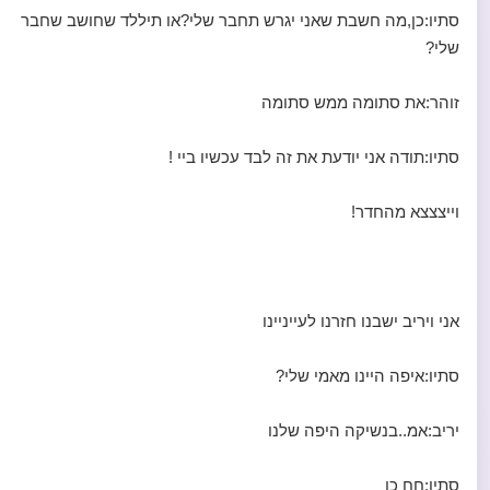
סתיו:כן,מה חשבת שאני יגרש תחבר שלי?או תיללד שחושב שחבר
שלי?
זוהר:את סתומה ממש סתומה
סתיו:תודה אני יודעת את זה לבד עכשיו ביי !
וייצצצא מהחדר!
אני ויריב ישבנו חזרנו לעייניינו
סתיו:איפה היינו מאמי שלי?
יריב:אמ..בנשיקה היפה שלנו
סתיו:חח כן