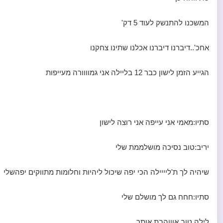
המשכנו להתנשק לעוד 5 דק'
אחכ'..דיברנו דיברנו אכלנו שתינו צחקנו
הגייע הזמן לישון כבר 12 בליילה אני גמוווורה מעייפות
סתיו:מאמי אני עייפה אני רוצה לישון
יריב:טוב נסיכה מושלממת שלי
שיהיה לך ת'ליייילה הכי יפה שיכול ליהיות וחלומות מתווקים יפהשלי
סתיו:חחח גם לך מושלם שלי
לילה טוב אוווהבת אותך