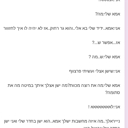
אמא שלי:מה?
אני:אמא..ידיד שלי בא אלי..והוא גר רחוק..אז לא יהיה לו איך לחזווור
אז...אפשר ש...?
אמא שלי:ש..מה ?
אני:שישן אצלי ועשיתי פרצווף
אמא שלי:מה את רוצה מכוות?מה ישן אצלך איתך במיטה מה את
סתומה?
אני:לאאאאאאאא !
ניייראלך..מה איזה מחשבות ישלך אמא..הוא ישן בחדר שלי ואני ישן