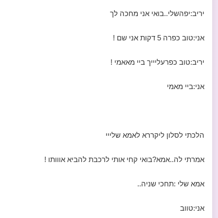
יריב:יפהשלי..בואי אני מחכה לך
אני:טוב כפרה 5 דקות אני שם !
יריב:טוב כפרעליייך ביי מאאמי !
אני:ביי מאמי
הלכתי לסלון ליקררא לאמא שלייי
אמרתי לה..אמא?בואי קחי אותי לרכבת להביא אווותו !
אמא שלי :תחכי שניה..
אני:טווב