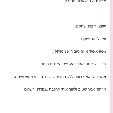
איזה יפה הוא אלוהיםםם :]
ישבנו,דיברנו,צחקנו..
ואפילו התנשקנו..
גאאאאאאד איזה טוב הוא מנשקק :)
בקיייייצור וזה..אחרי שעתיים שאנחנו ביחד
אמרתי לו שאני רוצה ללכת הבית כי כבר היייתי ממש עייפה,
אז הוא אמר שטוב וליווה אותי לרכבת ..נפרדנו לשלום