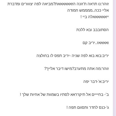
זוהר:נו תראה ת'זונה הזאאאאאאת?מביאה לפה יצווורים ומדברת
אליי ככה..ממממש חמודה
ייאאאאאאלה ביי !
הסתובבב ובא ללכת
ואאאאז..יריב קם
יריב:בוא בוא לפה שניה -יריב תפס לו בחולצה
זוהר:מה אתה מתערב?מישו דיבר אלייך?
יריב:א'-דבר יפה
ב'- בחיייים אל תיקרראא לסתיו בשמוות של אחיות שלך !
ג'-כנס לחדר ותסוום תפה !