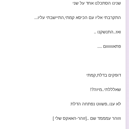
שנינו הסתכלנו אחד על שני
התקרבתי אליו עם הכיסא קמתי,התיישבתי עליו...
ואז..התנשקנו ..
פתאוווווום ....
דופקים בדלת,קמתי
שאלללתי..מיזה?!
לא ענו..פשווט נפתחה הדלת
וזוהר עמממד שם ..[זוהר-האאקס שלי ]