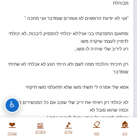
מבוהלת
"אני לא יודעת הרופאים לא אומרים שומדבר אני מחכה "
ופתאום התפרצתי בכי אני?לא יכולתי להפסיק ליבכות..לא יכולתי
לדמיין לעצמי שיקרה משו
רע ליריב שלי שיהיה לו משו..
רק חיכיתי והלכתי מפה לשם ולא הייתי רגוע לא אכלתי לא שתיתי
שומדבר
אמא שלי אמרה לי תשתי משו שלא תתעלפי משו תיקחי
לא יכולתי רק ראיתי את יריב שלי שוכב אם כל המכשירים האלו
♿
וכמה שהוא סובל לא
יכוולתי לחשוב על עצמי אפילו לשניה אחת !
❤️
📋
🏠
📖
🎵
שירים
סיפורים
בית
תוכן
פעולות