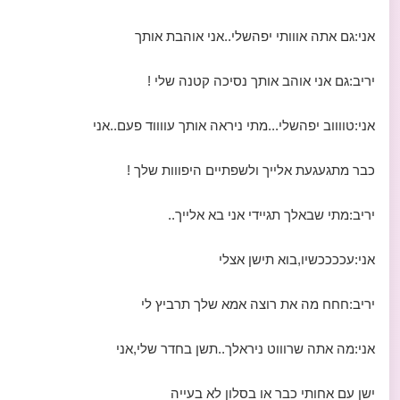
אני:גם אתה אווותי יפהשלי..אני אוהבת אותך
יריב:גם אני אוהב אותך נסיכה קטנה שלי !
אני:טווווב יפהשלי...מתי ניראה אותך עווווד פעם..אני
כבר מתגעגעת אלייך ולשפתיים היפווות שלך !
יריב:מתי שבאלך תגיידי אני בא אלייך..
אני:עככככשיו,בוא תישן אצלי
יריב:חחח מה את רוצה אמא שלך תרביץ לי
אני:מה אתה שרוווט ניראלך..תשן בחדר שלי,אני
ישן עם אחותי כבר או בסלון לא בעייה