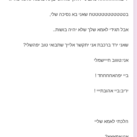
בטטטטטטטטטטטח שאני בא נסיכה שלי,
אבל תגידי לאמא שלך שלא יהיה בושות..
שאני ירד ברכבת אני יתקשר אלייך שתבואי טוב יפהשלי?
אני:טוווב חייישמלי
ביי יפהאחחחחד !
יריב:ביי אהובתייי !
הלכתי לאמא שליי
אני:אמאאא?