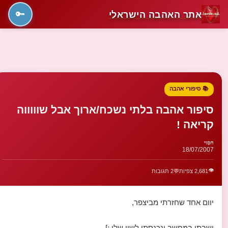
אתר האהבה הישראלי
🔑
📚 סיפורי אהבה
סיפור אהבה בלתי נשכח/ארוך אבל שוווווה
קריאה !
חסוי
18/07/2007
👁️
2,681 צפיות
💬
2 תגובות
יוום אחד שחזרתי מביצפר,
ישבתי במחשב ונכנסתי לשין שלי :]