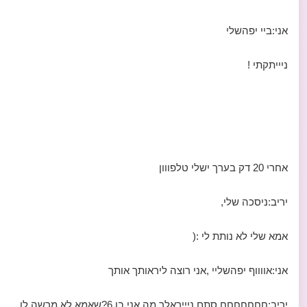
אני:ביי יפהשלי
ניייתקתי !
אחרי 20 דק בערך ישלי טלפווון
יריב:ניסכה שלי,
אמא שלי לא נותת לי :(
אני:אווווף יפהשליי ,אני רוצה ליראותך אותך
יריב:חחחחחחח סתם ניייראלך מה אני בן 6?שאמא לא מרשה לו