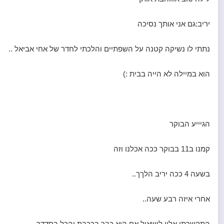
יריב:גם אני אותך נסיכה
נתתי לו נשיקה קטנה על השפתיים והלכתי לחדר של אחי אביאל ..
הוא במיילה לא הייה בבית :)
הגיייע הבוקר
קמנו ב11 בבוקר ככה אכלנו וזה
בשעה 4 ככה יריב הלךך..
אחרי איזה רבע שעה..
התקשרתי אליו לישאול אם הוא כבר ברכבת והכל בסדדר