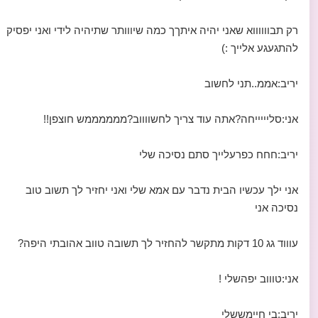
רק תבווווווא שאני יהיה איתךך כמה שיווותר שתיהיה לידי ואני יפסיק
להתגעגע אלייך :)
יריב:אממ..תני לחשוב
אני:סליייייחה?אתה עוד צריך לחשווווב?ממממממש חוצפן!!
יריב:חחח כפרעלייך סתם נסיכה שלי
אני ילך עכשיו הבית נדבר עם אמא שלי ואני יחזיר לך תשוב טוב
נסיכה אני
עוווד גג 10 דקות מתקשר להחזיר לך תשובה טווב אהובתי היפה?
אני:טוווב יפהשלי !
יריב:בי חיימששלי