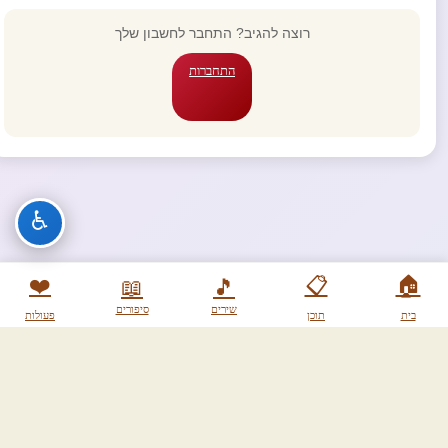
רוצה להגיב? התחבר לחשבון שלך
התחברות
♿
❤️
📋
🏠
📖
🎵
שירים
סיפורים
בית
תוכן
פעולות