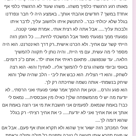
מאותו רגע הרגשתי כלפיך משהו.. משהו שעוד לא הרגשתי כלפי אף
אחד!! במשך 7 חודשים אהבתי אותך.. באמצע היה לי חבר ונפרדנו
בגלל שלא יכולתי כבר.. להתנשק איתו ולחשוב עליך, לדבר איתו
ולבכות עליך..... אבל אתה לא רצית אותי.. אמרת שאני קטנה..
נפגעתי ממך נפגעתי מאוד אבל המשכתי לחיות..... כל הזמן הזה
הייתי קשר עם אחיך. ולא הכרנו אישית..רק דרך האינטרנט. הוא היה
מספר לי מה עשית, עם מי היית.. והיה נותן לי תקווה להמשיך
הלאה.. עד שנפגשנו.. פתאום ראיתי את אותו ילד.. אתם כ"כ דומים..
באופי וביופי ומשהו גרם לי להמשך אליו.. לאחיך! והוא- הוא רצה
לשחק.. והוא די הצליח. הוא כבש את ליבי - הלב שהיה שלך והוא
שיחק בנשמתי- אותה נשמה שחיכתה רק לך.
הוא פגע והרס... וטען את ההפך אמר שאני פגעתי ואני הרסתי.. לא
יודעת מה יש לי מהמשפחה שלך! כאילו מין אובססיה.... נמאס לי
כבר! באמת שנמאס. לפעמים אני חושבת את מי אני רוצה באמת אם
אותך או את אחיך ואני לא יודעת..... כי את אחיך רציתי- רק בגלל
שהוא דומה לך....
אולי המכתב הזה ישאר איך שהוא ולא תקרא אותו אף פעם.. אבל אם
אי פעם תקרא אותו תעשה לי טובה ותפנים כל מילה ומילה ובאמת