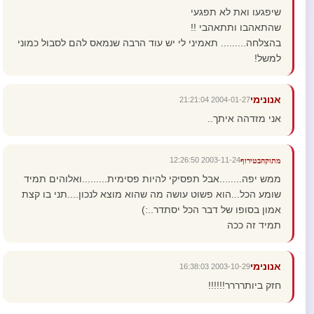
שיפגעו ואת לא תפגעי
שהתאהבו ותתאהבי !!
בהצלחה......... תאמיני לי יש עוד הרבה שנמאס להם לסבול כמוני
למשל!
אנונימי
2004-01-27 21:21:04
אני מזדהה איתך..
2003-11-24 12:26:50
מתוקהבטירוף
ממש יפה........אבל תפסיקי להיות פסימית.........ואלוהים תמיד
שומע הכל...הוא פשוט עושה מה שהוא מוצא לנכון....תני בו קצת
אמון בסופו של דבר הכל יסתדר..:)
תמיד זה ככה
אנונימי
2003-10-29 16:38:03
חזק ביותרררר!!!!!!