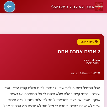
אתר האהבה הישראלי
🔑
📚 סיפורי אהבה
2 אחים אהבה אחת
angel_of_love
25/11/2003
👁️
1,862 צפיות
💬
8 תגובות
הכל התחיל ביום הולדת שלי.. נכנסתי לבית וכולם קפצו עליי.. ושרו
שירים.. הייתי קצת בהלם שלא סיפרו לי על המסיבה ואז ראיתי
אותך.. יושב שם בצד וכשבאתי לומר לך שלום נתת לי כזה חיבוק
שאני לא ישכח בחיים ואמרת לי מזל טוב לא יודעת מה קרה לי אבל