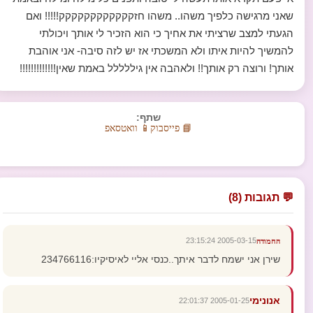
שאני מרגישה כלפיך משהו.. משהו חזקקקקקקקקקקקק!!!!! ואם
הגעתי למצב שרציתי את אחיך כי הוא הזכיר לי אותך ויכולתי
להמשיך להיות איתו ולא המשכתי אז יש לזה סיבה- אני אוהבת
אותך! ורוצה רק אותך!! ולאהבה אין גיללללל באמת שאין!!!!!!!!!!!!!
שתף:
📘 פייסבוק
📱 וואטסאפ
💬 תגובות (8)
2005-03-15 23:15:24
החמודה
שירן אני ישמח לדבר איתך..כנסי אליי לאיסיקיו:234766116
אנונימי
2005-01-25 22:01:37