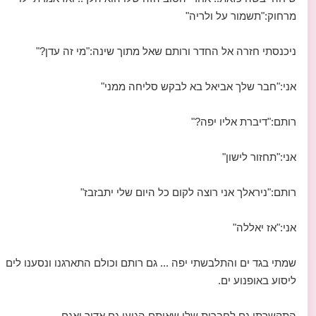
מרחוק:"תשמור על ולריה"
ניכנסתי חזרה אל החדר ורותם שאל מתוך שינה:"מי זה עדן?"
אני:"חבר שלך אביאל בא לבקש סליחה ממני"
רותם:"דיברת אליו יפה?"
אני:"תחזור לישון"
רותם:"ניראלך אני רוצה לקום כל היום שלי יתבזבז"
אני:"אז יאללה"
שמתי בגד ים והתלבשתי יפה ... גם רותם וכולם התארגנו ונסענו לים
ליסוע באופנוע ים.
התקשרתי גם לחברות שלי שאיתם הגיעו גם אדיר ואגם...