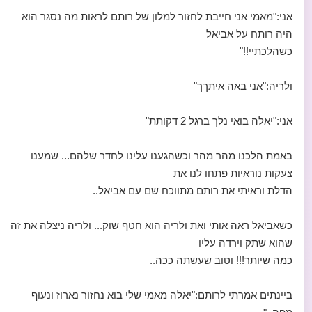
אני:"מאמי אני חייבת לחזור למלון של רותם לראות מה נסגר הוא
היה רותח על אביאל
כשהלכתיי!!"
ולריה:"אני באה איתךך"
אני:"יאלה בואי נלך ברגל 2 דקותת"
באמת הלכנו מהר מהר וכשהגענו עלינו לחדר שלהם... שמענו
צעקות נוראיות פתחו לנו את
הדלת וראיתי את רותם מתווכח שם עם אביאל..
כשאביאל ראה אותי ואת ולריה הוא חטף שוק... ולריה ניצלה את זה
שהוא שתק וירדה עליו
כמה שיותר!!! וטוב שעשתה ככה..
ביינתים אמרתי לרותם:"יאלה מאמי שלי בוא נחזור נארוז ונעוף