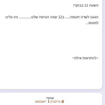
השעה 11 בבוקר!
הגענו לשדה תעופה..... ב12 יצאה הטיסה שלנו............. זהו עלינו
למטוס...
~להתראות אילת~
שתף:
📘 פייסבוק
📱 וואטסאפ