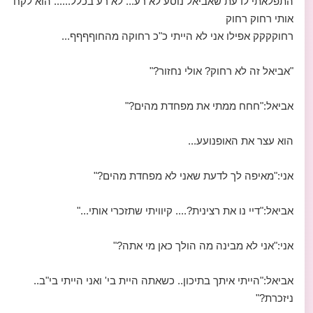
התפלאתי לדעת שאביאל נוסע לא רע... לא רע בכלל...... הוא לקח
אותי רחוק רחוק
רחוקקקק אפילו אני לא הייתי כ"כ רחוקה מהחוףףףף...
"אביאל זה לא רחוק? אולי נחזור?"
אביאל:"חחח ממתי את מפחדת מהים?"
הוא עצר את האופנועע...
אני:"מאיפה לך לדעת שאני לא מפחדת מהים?"
אביאל:"דיי נו את רצינית?.... קיוויתי שתזכרי אותי..."
אני:"אני לא מבינה מה הולך כאן מי אתה?"
אביאל:"הייתי איתך בתיכון.. כשאתה היית בי' ואני הייתי בי"ב..
ניזכרת?"