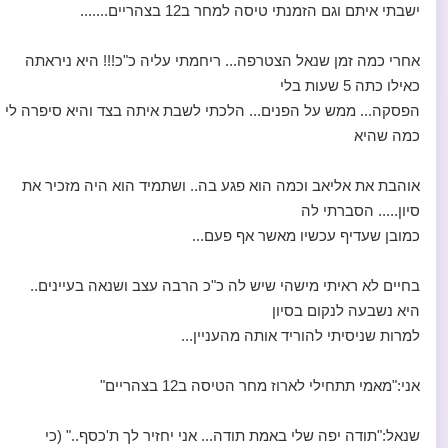
ישבתי איתם וגם הזמנתי טיסה למחר ב12 בצהריים.......
אחרי כמה זמן שנאל הצטרפה... ריחמתי עליה כ"כ!!! היא ניראתה
כאילו כתה 5 שעות בלי
הפסקה... ממש על הפנים... הלכתי לשבת איתה בצד והיא סיפרה לי
כמה שהיא
אוהבת את אליאב וכמה הוא פגע בה.. ושתמיד הוא היה מזכיר את
סיון..... הסברתי לה
כמובן שעדיף עכשיו מאשר אף פעם...
בחיים לא ראיתי מישהי שיש לה כ"כ הרבה עצב ושנאה בעיינים..
היא נשבעה לנקום בסיון
למרות שניסיתי להוריד אותה מהעניין...
אני:"מאמי תתחילי לארוז מחר הטיסה ב12 בצהריים"
שנאל:"תודה יפה שלי באמת תודה... אני יחזיר לך ת'כסף.." (כי