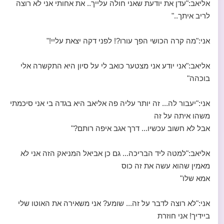
אליאב:"עדן את יודעת שאני חולה עלייך.. את אחותי אני לא רוצה
לריב איתך.."
אני:"מה קרה הכושי הפך עורו?! לפני דקה יצאת עליי!"
אליאב:"אני יודע אני מצטער כואב לי על סיון היא התקשרה אלי
בוכהה"
אני:"יעבור לה... זה יותר עליה פה אליאב היא בגדה בי אני סיכמתי
משהו איתה על זה
אבל לא חשוב עכשיו... דרך אגב איפה רותם?"
אליאב:"למטה ליד הבריכה... גם כן אביאל המניאק הזה אני לא
מאמין שהוא עשה את זה כוס
אמא שלו"
אני:"לא רוצה לדבר על זה... שומע? אני משאירה את האוטו שלי
ביידיך! אני חוזרת