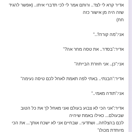
אדיר קרא לי לצד.. ורותם אמר לי לכי תדברי איתו.. (אפשר להגיד
שזה היה מן אישור כזה
חח)
אני:"מה קורה?.."
אדיר:"בסדר.. את טסה מחר אה?"
אני:"כן.. אני חוזרת הבייתה"
אדיר:"הבנתי.. באתי לפה תאמת לאחל לכם טיסה נעימה"
אני:"תודה מאמי.."
אדיר:"אני הכי לא צבוע בעולם ואני מאחל לך את כל הטוב
שבעולם... כאילו באמת שיהיה
לכם בהצלחה.. ושתדעי.. שבחיים אני לא ישכח אותך... את הכי
מיוחדת מכולן"