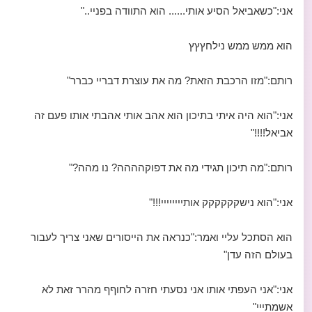
אני:"כשאביאל הסיע אותי...... הוא התוודה בפניי.."
הוא ממש ממש נילחץץץ
רותם:"מזו הרכבת הזאת? מה את עוצרת דבריי כברר"
אני:"הוא היה איתי בתיכון הוא אהב אותי אהבתי אותו פעם זה
אביאל!!!!"
רותם:"מה תיכון תגידי מה את דפוקהההה? נו מהה?"
אני:"הוא נישקקקקקק אותיייייייי!!!"
הוא הסתכל עליי ואמר:"כנראה את הייסורים שאני צריך לעבור
בעולם הזה עדן"
אני:"אני העפתי אותו אני נסעתי חזרה לחוףף מהרר זאת לא
אשמתייי"