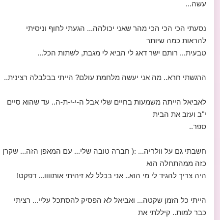
עשה...
נסעתי הכי הכי הכי מהר שאני יכולהה... הגעתי לחוף וניסיתי
להראות כמה שיותר
טבעית... רותם ישר דאג לי הביא לי מגבת, לשתות הכל...
הרגשתי חרא.. מה אני יעשה מלחמת עולם? הייתי בבלבלה רצינית..
לאביאל הייתה משמעות בחיים שלי אבל ה-י-י-ת-ה.. עד שהוא סיים
י"ב ועזב את הבית
ספר..
חשבתי גם על וולריה... :( חברה טובה שלי... עם המאפן הזה... שקרן
כזה ממהתחלה הוא
היה צריך להגיד לי מי הוא.. אני בכלל לא זיהיתי אותוווו... דפקט!
הייתי כל הזמן שקטה... ואביאל לא הפסיק להסתכל עליי... רציתי
כבר למות.. קיללתי את