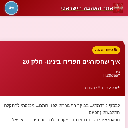
אתר האהבה הישראלי
🔑
📚 סיפורי אהבה
איך שהסורגים הפרידו בינינו- חלק 20
עדן
11/05/2007
👁️
2,205 צפיות
💬
6 תגובות
לבסוף נירדמתי... בבוקר התעוררתי לפני רותם... ניכנסתי להתקלח
התלבשתי (הפעם
הבאתי איתי בגדים) והייתה דפיקה בדלת... זה היה....... אביאל.