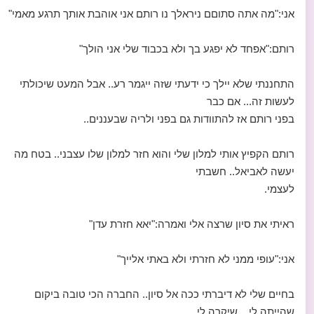
אני:"מה אתה סתוםם ניראלך נו רותם אני אוהבת אותך תרגע מאמי"
רותם:"אפחד לא יפגע בך ולא בכבוד שלי אני הולך"
התחננתי שלא יילך כי ידעתי שזה ייגמר רע.. אבל המעט שיכולתי
לעשות זה... אם כבר
בפני רותם אז להתוודות גם בפני ולריה שבעננים..
רותם הקפיץ אותי למלון שלי והוא חזר למלון שלו עצבני.. בטח מה
יעשה לאביאל.. חשבתי
לעצמי.
ראיתי את סיון שרצה אלי ואמרה:"יאא חזרת עדן"
אני:"עופי ממני לא חזרתי ולא באתי אלייך"
בחיים שלי לא דיברתי ככה אל סיון.. החברה הכי טובה ביקום
שהייתה לי... שיקרה לי..