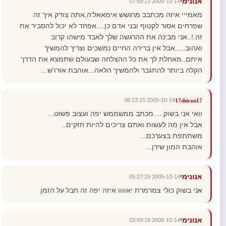
אנונימי
2005-10-14 07:59:13
מאמייי איזה מכתבב מרגשש אימאאל'ה,אתה צודק איך זה
שפרחים אסור לקטוף ובני אדם כן....אפחד לא יכול להסביר את
זה.!..אני מבינה את ההרגשה שלך לאבד מישהו קרוב
ואהוב.....אבל אין ברירה החיים נמשכים וצריך להמשיך
איתם..מאחלת לך את כל ההצלחה שבעולם שתמצא את הדרך
הקלה ביותר להתגבר ולהמשיך הלאה...אוהבת אורו'ש...
2005-10-14 06:13:15
17shiran17
וואי אני בשוק.....מכתב ממשממש יפה ועצוב פשוט...
אבל אין מה לעשות ואתם צריכים להיות חזקים..
משתתפת בצערכם...
אוהבת המון שירן...
אנונימי
2005-10-14 05:27:29
אני בשוק כולי צמרמרת יאוווו איזה יפה זה חבל על הזמן
אנונימי
2005-10-14 03:59:18