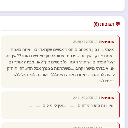
💬 תגובות (6)
אנונימי
2005-10-16 23:59:54
מאמי ....ז בין המכתבים הכי רמגשים שקראתי בו...אתה באמת
באמת צודק...איך זה שפרחים אסור לקטוף ואנשים מותר??איך זה
שעל הפרחים יש חוקי הגנה ועל אנשים אין??אני מבינה אותך גם
אני איבדתי מישהו קרוב ...משתתפת בצערך אבל תדע להיות חזק
לדעת להתגבר כי אחרת אתה תיפוללל...אוהבת לנצח צלילו'ש
בנימינו'ש
אנונימי
2005-10-14 20:41:30
וואווו זה סיפור מדהים.............אין לי מילים............