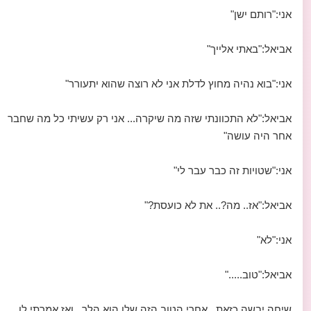
אני:"רותם ישן"
אביאל:"באתי אלייך"
אני:"בוא נהיה מחוץ לדלת אני לא רוצה שהוא יתעורר"
אביאל:"לא התכוונתי שזה מה שיקרה... אני רק עשיתי כל מה שחבר
אחר היה עושה"
אני:"שטויות זה כבר עבר לי"
אביאל:"אז.. מה?.. את לא כועסת?"
אני:"לא"
אביאל:"טוב....."
שיחה יבשה כזאת.. אחרי הטוב הזה שלו הוא הלך.. ואז אמרתי לו