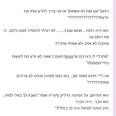
רותם:"אם זאת לא אשמתך אז אני צריך להרוג אותו את
יודעת???????????????"
הוא היה רותח... ממש עצבני....... לא רציתי להסתיר ממנו כלום.. כי
את רותם אני
אוהבת לא אותו ולא אפחד אחרר!!
"סתכליי לי בעיינים עדןןןןןןןן!! פעם 1 שאני לא יודע מה לעשות
בחיייםםםם!!!"
אני:"דיי תרגע מאמי שב.. בוא נעוף מפהה אנחנו לא צריכים
אפחדדדדדד!"
הוא התיישב על המיטה הדליק סיגריה ואמר:"נשבע לך באלי למות..
הוא חבר.. היה חברר
הזין הזהה לפחות היה לך כיף!?!?"