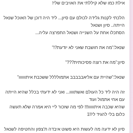
אילת כמו שלא קיללתי את האויבים שלי!
הלכתי לקנות גלידה לכולם עם סיון... ליד היה דוכן של האוכל שנאל
הייתה.. סיון ושנאל
הסתכלו אחת על השנייה ושנאל התפרצה עליה...
שנאל:"מה את חושבת שאני לא יודעת?!"
סיון:"מה את רוצה פסיכותית???"
שנאל:"שהיית עם אליאבבבבב אתמולללל ששכבת איתוווווו"
זה היה ליד כל העולם ואשתוווו... ואני לא ידעתי בכלל שהיא הייתה
עם אחי אתמול ועוד
שהיא שכבה איתווווו!!! לפי מה שזכור ליי היא אמרה שלא תעשה
כלום בלי להגיד לי!!1
סיון לא ידעה מה לעשות היא פשוט איבדה ת'צפון והחטיפה לשנאל