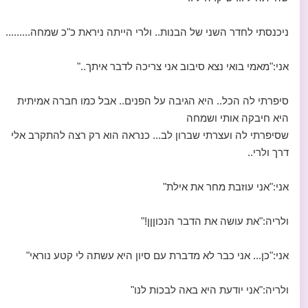
ניכנסתי לחדר השני של הבנות.. ולרי הייתה ניראת כ"כ שמחה.........
אני:"מאמי בואי נצא סיבוב אני צריכה לדבר איתך.."
סיפרתי לה הכל.. היא הגיבה על הפנים.. אבל כמו חברה אמיתית
היא חיבקה אותי ושמחה
שסיפרתי לה ועצרתי שברון לב... כנראה הוא רק רצה להתקרב אלי
דרך ולרי..
אני:"אני עוזבת מחר את אילת"
ולריה:"את עושה את הדבר הנכוןןן!"
אני:"כן... אני כבר לא מדברת עם סיון היא עשתה לי קטע נוראי"
ולריה:"אני יודעת היא באה לבכות לנו"