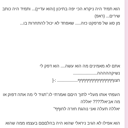
הוא תמיד היה ניקרא הכי יפה בתיכון (והוא עדיין)... ותמיד היה כותב
שירים... (ראפ)
מן סוג של פרפקט כזה..... שאפחד לא יכול להתחרות בו...
אתם לא מאמינים מה הוא עשה.... הוא דפק לי
נשיקההההה.....................
חצוףףףףףףףףףףףףףף.................. :-[
העפתי אותו מעליי לתוך היםם ואמרתי לו:"תגיד לי מה אתה דפוק או
מה אביאל???? יאללה
יאללה תעלה ואני נוהגת חזרה לחוףף"
הוא אפילו לא הגיב ניראלי שהוא היה בהלםםם בעצמו ממה שהוא