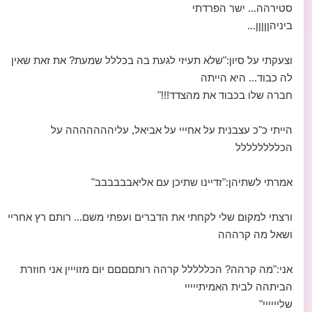
סטירהה... ישר הפרדתי
ביניהןןןןן...
וצעקתי על סיון:"שלא תעיזי לגעת בה בכללל שמעת? את זאת שאין
לה כבוד... היא הייתה
חברה שלו בכבוד את מהצדד!!!"
הייתי כ"כ עצבנית על אחייי על אביאל, עליההההההה על
הכלללללללל
אמרתי לשתיהן:"זדיינו שתיכן עם אליאבבבבבב"
ורצתי למקום שלי לקחתי את הדברים ועפתי משם... רותם רץ אחריי
ושאל מה קרההה
אני:"מה קרהה? הכללללל קרהה רותםםםם יום מזוייין אני חוזרת
הביתהה לבית האמיתייייי
שליייייי"