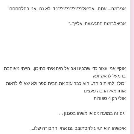
אני:"מה... אתה...אביאל??????????? די לא נכון אני בהלםםםם"
אביאל:"מזה התגעגעתי אלייך.."
אוקיי אני יעצור כדי שתבינו אביאל היה איתי בתיכון.. הייתי מאוהבת
בו מעל לראש ולא
יכולנו להיות ביחד.. הוא כבר עזב את הבית ספר ולא יצא לי לראות
אותו מאז הרבה פעצים
אולי רק 4 ספורות
וגם זה במועדונים או משהו בסגנון ...
איכשהו הוא הגיע להסתובב עם אחי והחבורה שלו...