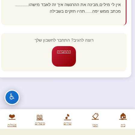
אין לי מילים,מבינה את ההרגשה איך זה לאבד מישהו...........
מכתב ממש יפה......תהיו חזקים בשבילה
רוצה להגיב? התחבר לחשבון שלך
התחברות
♿
❤️
📋
🏠
📖
🎵
שירים
סיפורים
בית
תוכן
פעולות