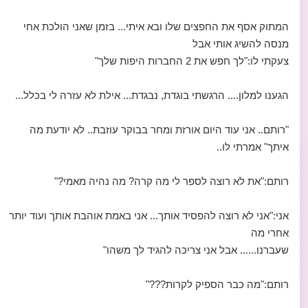
המתוק אסף את החפצים שלו ובא איתי... בזמן שאני הולכת אחי
מנסה להשיג אותי אבל
צעקתי לו:"לך חפש את 2 החברות היפות שלך"
הגענו למלון.... הרגשתי בוגדת, נבגדת... אילת לא עזרה לי בכלל...
"רותם.. אני עוד היום אורזת ומחר בבוקר עוזבת.. לא יודעת מה
איתך" אמרתי לו..
רותם:"את לא רוצה לספר לי מה קרה? מה נהיה מאמי?"
אני:"אני לא רוצה להפסיד אותך... אני באמת אוהבת אותך ועוד יותר
אחרי מה
שעברנו...... אבל אני צריכה להגיד לך משהו"
רותם:"מה כבר הספיק לקרות???"