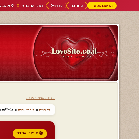
הרשם עכשיו
התחבר
פרופיל
תוכן אהבה
✡️ אהבה 
▼
« חזרה לסיפורי אהבה
»
» ג%*!ש ש
דף הבית
סיפורי אהבה
📚 סיפורי אהבה