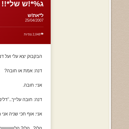
ג%*!ש של*!!
ל*את!ש
25/04/2007
👁️
2,048 צפיות
הבקבוק יצא עלי ועל דנ
דנה: אמת או חובה?
אני: חובה.
דנה: חובה עלייך.."דלינ
אני: אוף חכי שניה אני
הלו? ..הלו? הלווווווווווו