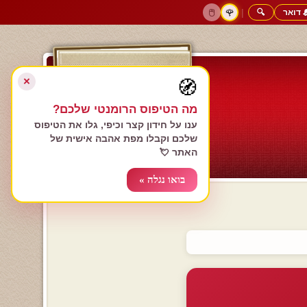
 דואר
🔍
|
🖱️
🌹
דף הבית
גולשים כותבים
הרשם עכשיו
התחבר
צימרים רומנטיים
חנות המתנות