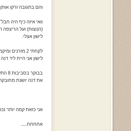
והם בתגובה זרקו אותן
וואי איזה כיף היה חבל"Z. אחרי שכבר לא נשאר כלום מהכריות כל הכריות היו עלינ
(הנוצות) ועל הריצפה השעה כבר הייתה 4 וחצי לפ
לישון אצלי.
לקחתי 2 מזרנים ומיקמתי אותם בסלון אז חלק ישנו על המזרנים וחלק על הספות. כששכבנו
לישון אני היית ליד דנה ו
בבוקר בסביבות 8 התעוררתי כולם עדיין ישנו אני רואה את שירן זרוקה איפשהו על הריצפה
את דנה יושנת מחובקת ע
אני כזאת קמה יותר נכו
אחחחח.....