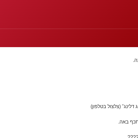
ה.
ג דלינג" (צלצול בטלפון)
 תכף באה.
ו????