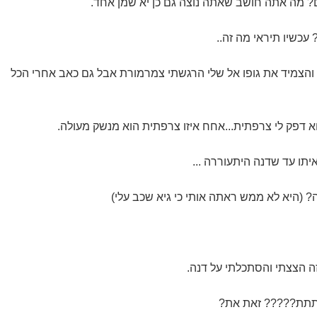
? מה אתה חושב שאתה נוצה גם כן יא שמן אחד.
 עכשיו תיראי מה זה..
ר והצמיד את גופו אל שלי הרגשתי צמרמורת אבל גם כאב אחרי הכל
א דפק לי צרפתית...אחח איזו צרפתית הוא מנשק מעולה.
תו עד שדנה היתעוררה ...
? (היא לא ממש ראתה אותי כי גיא שכב עלי)
זה הצצתי והסתכלתי על דנה.
תת????? זאת את?