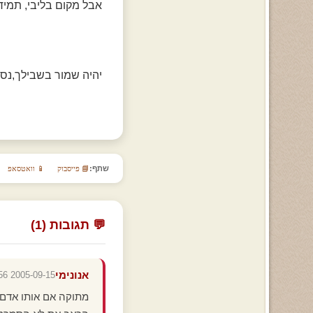
אבל מקום בליבי, תמיד
יהיה שמור בשבילך,נסיכ
שתף:
📘 פייסבוק
📱 וואטסאפ
💬 תגובות (1)
אנונימי
2005-09-15 17:50:56
מתוקה אם אותו אדם ג