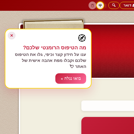
 דואר
🔍
|
🖱️
🌹
דף הבית
גולשים כותבים
הרשם עכשיו
התחבר
צימרים רומנטיים
חנות המתנות