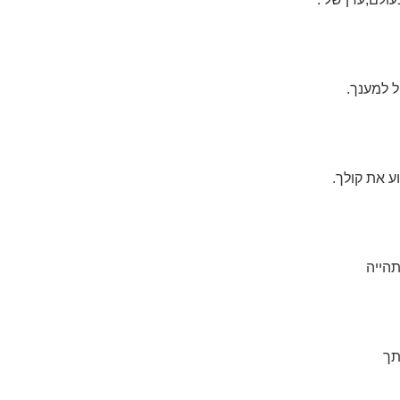
 למענך.
 את קולך.
הייה
תך