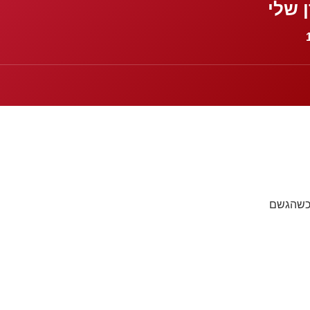
 שלי
וכשהגשם