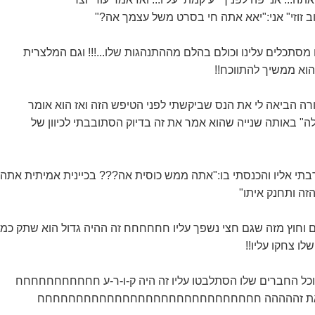
ב זוזי" אני:"יאא אתה חי בסרט משל עצמך אה?"
מסתכלים עלינו וכולם בהלם מההתנהגות שלו...!!! וגם המלצרית
הוא ממשיך להתווכח!!
ורה הביאה לי את הנס שביקשתי לפני הטיפש הזה ואז הוא אומר
 לה" באותה שנייה שהוא אמר את זה בדיוק הסתובבתי לכיוון של
י אליו והכנסתי בו:"אתה ממש כוסית אה??? בכיינית אמיתית אתה!!
זה ותחנק איתו"
וחוץ מזה שגם חצי נשפך עליו חחחחחח זה ההיה גדול הוא שתק כמו
לו צחקו עליו!!
 וכל החברים שלו הסתלבטו עליו זה היה ק-ו-ר-ע חחחחחחחחחחח
ות את זההההה חחחחחחחחחחחחחחחחחחחחחחחחחחחחח