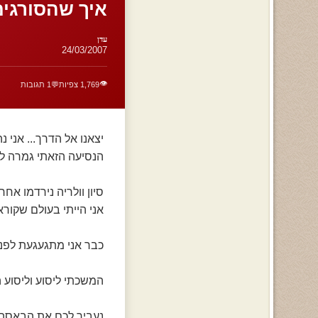
איך שהסורגים 
עדן
24/03/2007
👁️
1,769 צפיות
💬
1 תגובות
יצאנו אל הדרך... אני 
הנסיעה הזאתי גמרה לי 
סיון וולריה נירדמו אחר
אני הייתי בעולם שקוראי
כבר אני מתגעגעת לפנים 
המשכתי ליסוע וליסוע
נעביר לכם את הבאסה של 