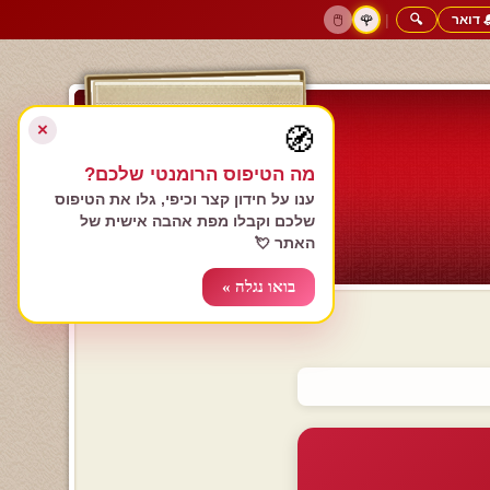
 דואר
🔍
|
🖱️
🌹
דף הבית
גולשים כותבים
הרשם עכשיו
התחבר
צימרים רומנטיים
חנות המתנות