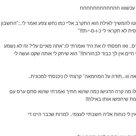
ק עכשוווו חחחחחחחחחחחח
ו להמשיך לאילת הוא התקרב אליי כמו נחש צפע ואמר לי..:"החשבון
ית לא תקראי לי כ-ו-ס-י-ת!!!"
.. ואז תפסתי לו את היד ואמרתי לו:"אתה מאיים עלי? זה לא נשמע
 חיים אין לך כבוד לבחורות!!" הוא שיחק לי אותה שקט ועשה לי
אה ווו...תודה על המחמאה" קרצתי לו ניכנסתי למכונית..
שאלו מה קרה הדגישו כמה שהוא חתיך ואמרתי שהוא סתם ערס עם
ות שיחפשו אותו באילת!!
 אין לי כוחות אליה חשבתיי לעצמי.. למרות שכבר היינו די