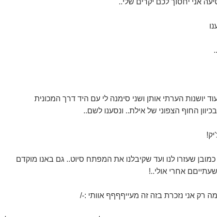
ה אני יחסוך לכם יקרים שלי..
.
עוד יושנות הערתי אותן ושני סימנה לי עם היד דרך המכונית
יוון החוף הצפוני של אילת.. ונסענו לשם..
יק!
 כמובן שעזרו לנו ועד שקיבלנו את המפתח סיוט.. גם באנו מוקדם
עתייםם אחרי אולי..!
רק אני נזכרת בזה זה מעייףףףף אוותי :-/