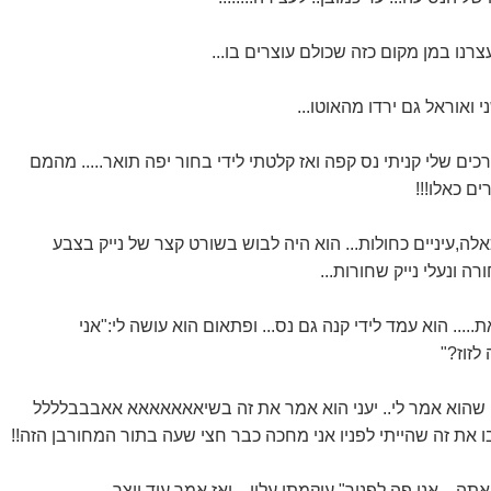
צרנו במן מקום כזה שכולם עוצרים בו...
 ואוראל גם ירדו מהאוטו...
ים שלי קניתי נס קפה ואז קלטתי לידי בחור יפה תואר..... מהמם
ם כאלו!!!
לה,עיניים כחולות... הוא היה לבוש בשורט קצר של נייק בצבע
רה ונעלי נייק שחורות...
ת..... הוא עמד לידי קנה גם נס... ופתאום הוא עושה לי:"אני
לזוז?"
מה שהוא אמר לי.. יעני הוא אמר את זה בשיאאאאאאא אאבבבלללל
 את זה שהייתי לפניו אני מחכה כבר חצי שעה בתור המחורבן הזה!!
 אתה... אני פה לפניך" עיקמתי עליו... ואז אמר עוד יוצר