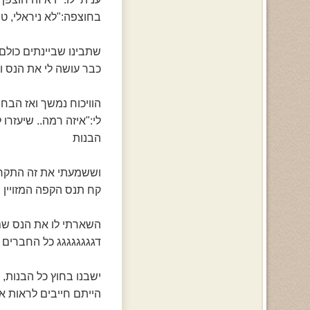
בחוצפה:"לא ניראלי, טו
שתבינו שביינתים כולם 
כבר עושה לי את הנס ו
הוויכוח נמשך ואז הבח
לי:"איזה רמה.. שיעזרו
הבנות
וששמעתי את זה התקרבת
קח תנס הקפה המזויין ה
השארתי לו את הנס שם 
דגגגגגגגג כל החברים ש
ישבנו בחוץ כל הבנות,
הייתם חייבים לרא