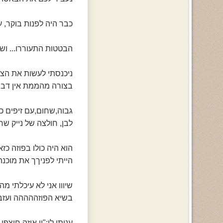
כבר היה לפנות בוקר, ע
הבטטות התעוררו... ושני
ניכנסתי לעשות את הצרכ
בצורה מהממת אין דברי
גבוה,שחום,עם זיפים כא
לבן, חולצה של נייק שחו
הוא היה כולו בפוזה כזא
הייתי לפניךך את מוכנה 
שיווו אני לא עיכלתי 
בשיא הפוזההההה ועזבו
עניתי לו:"יו איזה חוצפן