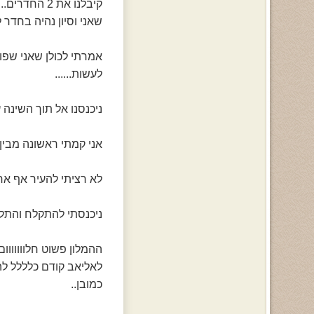
קיבלנו את 2 החדרים... הם פשוט היו מהממים עושים חשק לישון נשבעת.. בחדר אחד החלטנו
שאני וסיון נהיה בחדר לי
אמרתי לכולן שאני שפוכ
לעשות......
ניכנסנו אל תוך השינה 
אני קמתי ראשונה מבין כל ה
לא רציתי להעיר אף אח
ניכנסתי להתקלח והתלב
ההמלון פשוט חלוווווו
לאליאב קודם כלללל להודיע לו שהכל בס
כמובן..