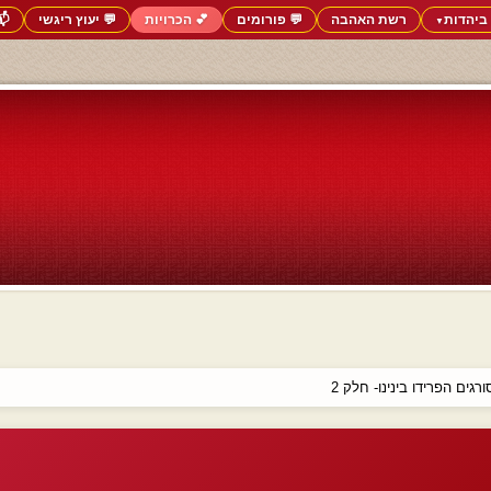
ביהדות
רשת האהבה
💬 פורומים
💕 הכרויות
💬 יעוץ ריגשי
📬
▼
גים הפרידו בינינו- חלק 2