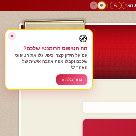
 דואר
🔍
|
🖱️
🌹
דף הבית
גולשים כותבים
הרשם עכשיו
התחבר
צימרים רומנטיים
חנות המתנות