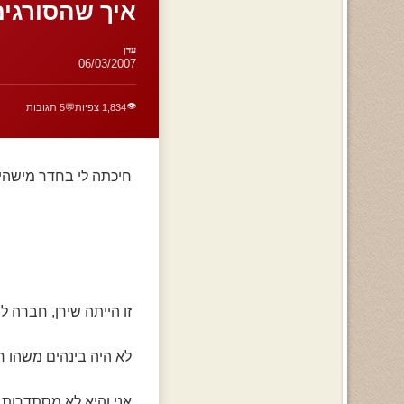
איך שהסורגים 
עדן
06/03/2007
👁️
1,834 צפיות
💬
5 תגובות
חיכתה לי בחדר מישהי 
זו הייתה שירן, חברה ל
לא היה בינהים משהו רצ
אני והיא לא מסתדרות 