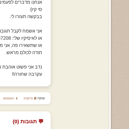
סי קיו}
בבקשה תעזרו לי.
אני אשמח לקבל תגובות לאיימל :co.il
או לאיסיקיו שלי: 312337208.
או שתשאירו פה, אני מ
תודה לכולם מראש.
נדב אני פשוט אוהבת או
עקרבה שחורה!!
שתף:
📘 פייסבוק
📱 וואטסאפ
💬 תגובות (0)