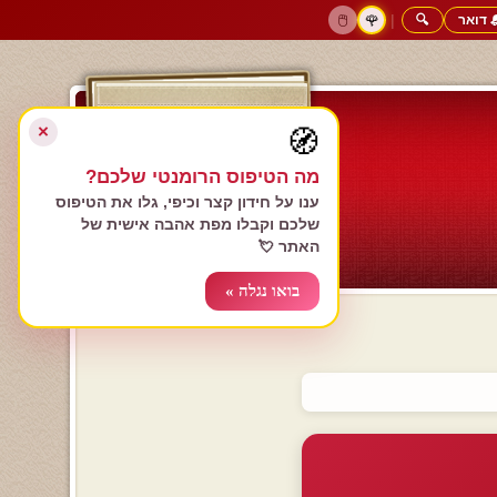
 דואר
🔍
|
🖱️
🌹
דף הבית
גולשים כותבים
הרשם עכשיו
התחבר
צימרים רומנטיים
חנות המתנות