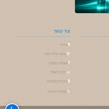
צור קשר
❣️
אודות
💬
טופס יצירת קשר
❓
שאלות נפוצות
📜
תקנון האתר
🔒
מדיניות פרטיות
♿
הצהרת נגישות