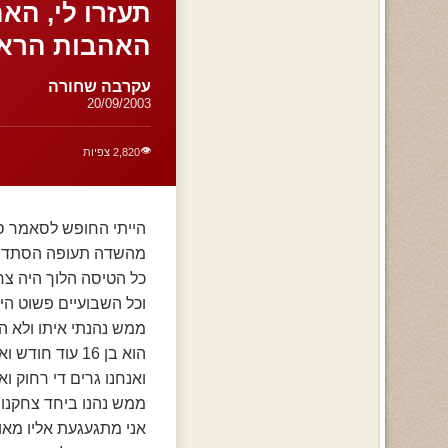
תעזרו לי, הא
האהבות הראש
עקרבה שחורה
20/09/2003
👁️
2,820 צפיות
הייתי החופש לסאמר סקו
מהשדה תעופה הסתדרנו
כל הטיסה הלוך היה צח
וכל השבועיים פשוט היו ח
ממש נהנתי איתו ולא ה
הוא בן 16 עוד חודש ואני עוד חודשיים בת 15.
ואנחנו גרים די רחוק וא
ממש נהנו ביחד צחקנו די
אני מתגעגעת אליו מאו