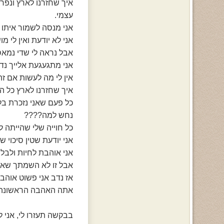
איך שחזרנו לארץ ונפר
עצמי.
אני מנסה לשמור איתו על קשר, אב
אני לא יודעת ואין לי מ
אבל נראה לי שדי נמאסת
אני מתגעגעת אלייך נדב!
אין לי מה לעשות אם זה
איך שחזרנו לארץ כל החודש הזה בארץ {מ-17.8.03 עד -3
כל פעם שאני נזכרת בלונ
נחש למה????
כל חוייה שלי שהייתה לי
אני יודעת שטין סיכוי 
אני אוהבת לחיות ולבלו
אבל זו לא השמתך שאני 
אז נדב אני פשוט אוהבת
אתה האהבה הראשונה ש
בבקשה תעזרו לי, אני ל