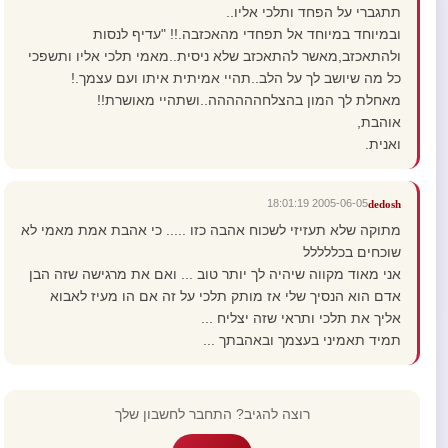
תתגברי על הפחד ותלכי אליו..
ובמיוחד במיוחד אל תפחדי מהאכזבה.!! "עדיף לנסות
ולהתאכזב,מאשר להתאכזב שלא ניסית..מאמי תלכי אליו ותשפכי
כל מה שיושב לך על הלב..תהיי אמיתית איתו ועם עצמך.!
מאחלת לך המון בהצלחהההההה..ושתהיי מאושרת!!
אוהבת,
ואנית.
2005-06-05 18:01:19
dedosh
מתוקה שלא תעזיזי לשכוח אהבה כזו ..... כי אהבת אמת מאמי לא
שוכחים בכללללל
אני מאוד מקווה שיהיה לך יותר טוב ... ואם את מרגישה שזה הבן
אדם הוא הנסיך שלי אז מותק תלכי על זה אם הו מעיז לאבוא
אליך את תלכי ותראי שזה יצליח ...
תמיד תאמיני בעצמך ובאהבתך ...
רוצה להגיב? התחבר לחשבון שלך