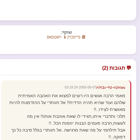
שתף:
📘 פייסבוק
📱 וואטסאפ
💬 תגובות (2)
2005-06-07 03:16:24
מא!ה2ת~2לי~ג2!ל!ת
מאמי הרבה אנשים היו רוצים למצוא את האהבה האמיתית
שלהם ועוד שהיא תהיה הדדית!! אל תוותרי על ההזדמנות להיות
מאושרת לצידו..!!
תלכי ותדברי איתו,תגידי לו שאת אוהבת אותו!! אין מה
לעשות,הרבה פעמים הבנות יוזמות הכל..!!
אבל תילחמי על מה שאת מרגישה..אל תוותרי בגלל סיבה כל כך
דפוקה..!!