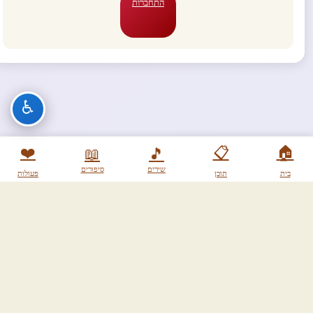
התחברות
♿
❤️
📋
🏠
📖
🎵
שירים
סיפורים
בית
תוכן
פעולות