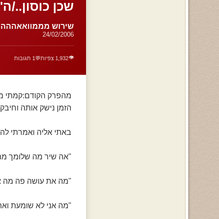
שכן כוסון../ה'
שירוש מממוואאההה
24/02/2006
👁️
1,932 צפיות
💬
1 תגובות
מהפרק הקודם:קמתי מהא
הזמן נישק אותה וחיבק 
באתי אליה ואמרתי לה "
"אה שיר מה שלומך מת
"מה את עושה פה מה את
"מה אני לא שומעת ואת