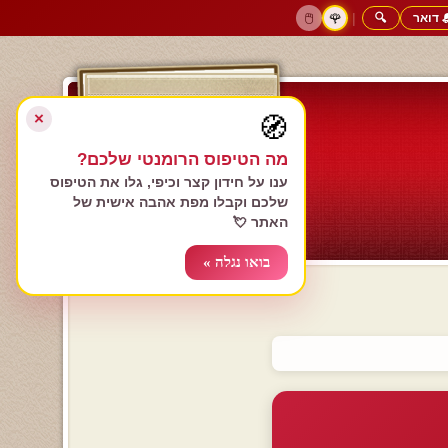
 דואר
🔍
|
🖱️
🌹
דף הבית
גולשים כותבים
הרשם עכשיו
התחבר
צימרים רומנטיים
חנות המתנות