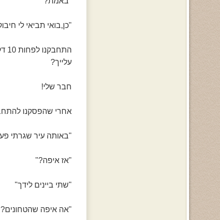
"באמת?"
"כן,בואי תביאי לי חיבוק
התחבקנו לפחות 10 דק' והיא לחשה לי באוזן תגידי מי זה הכוסון הזה שכל הזמן מסתכל
עלייך?
חבר שלי!
אחרי שהפסקנו להתחבק
"באותה עיר שגרתי פעם 
"אז איפה?"
"שתי ביינים לידך"
"אה איפה שהטחונים?"