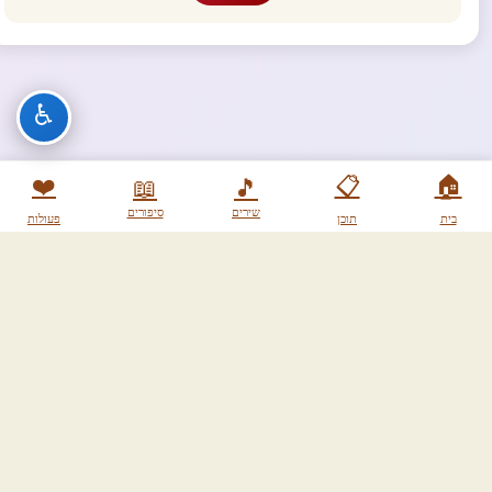
♿
❤️
📋
🏠
📖
🎵
שירים
סיפורים
בית
תוכן
פעולות