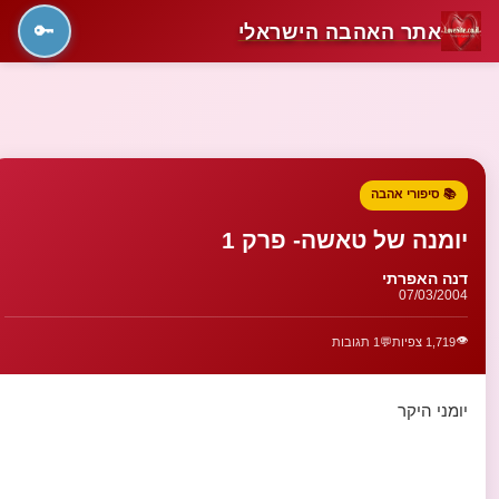
אתר האהבה הישראלי
🔑
📚 סיפורי אהבה
יומנה של טאשה- פרק 1
דנה האפרתי
07/03/2004
👁️
1,719 צפיות
💬
1 תגובות
יומני היקר