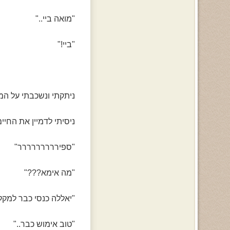
"מואה ביי.."
"ביי!"
ניתקתי ונשכבתי על המי
ניסיתי לדמיין את החיי
"ספיררררררררר"
"מה אימא???"
"יאללה כנסי כבר למקל
"טוב אימוש כבר.."