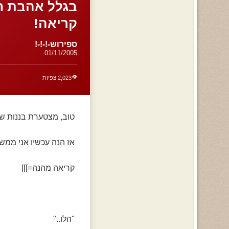
קריאה!
ספירוש-!-!-!
01/11/2005
👁️
2,023 צפיות
טוב, מצטערת בננות שלא
אז הנה עכשיו אני ממש
קריאה מהנה=]]]
"הלו.."