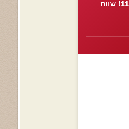
בגלל אהבת חיי כמעט איבדתי את החיים שלי=>פרק 11! שווה