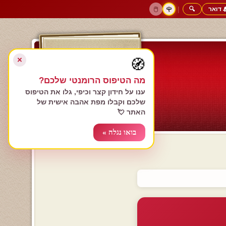
 דואר
🔍
|
🖱️
🌹
דף הבית
גולשים כותבים
הרשם עכשיו
התחבר
צימרים רומנטיים
חנות המתנות