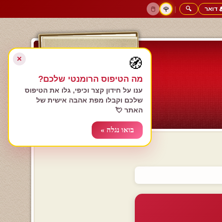
 דואר
🔍
|
🖱️
🌹
דף הבית
גולשים כותבים
הרשם עכשיו
התחבר
צימרים רומנטיים
חנות המתנות