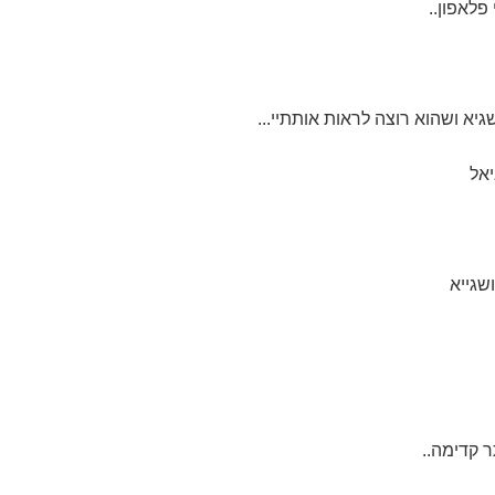
פלאפון..
יא ושהוא רוצה לראות אותתיי...
יאל
שגייא
ר קדימה..