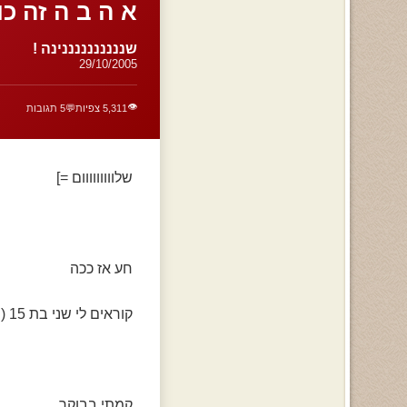
א ה ב ה זה כוו
שננננננננננינה !
29/10/2005
👁️
5,311 צפיות
💬
5 תגובות
שלווווווווום =]
חע אז ככה
קוראים לי שני בת 15 (:
קמתי בבוקר,