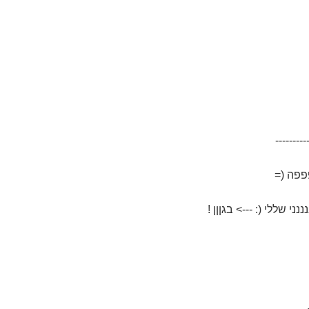
---------
פה (=
ננני שללי (: ---> בגןןן !