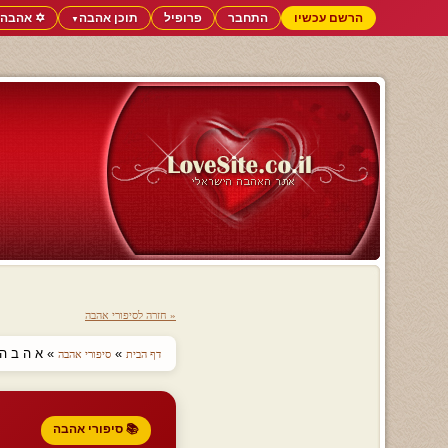
הרשם עכשיו
התחבר
פרופיל
תוכן אהבה
✡️ אהבה 
▼
« חזרה לסיפורי אהבה
»
» א ה ב ה ז
דף הבית
סיפורי אהבה
📚 סיפורי אהבה