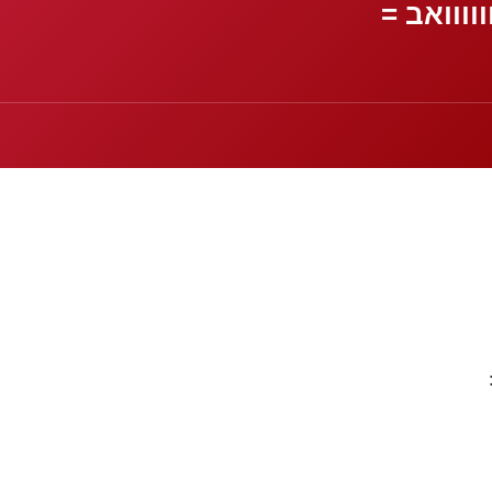
וווואב =