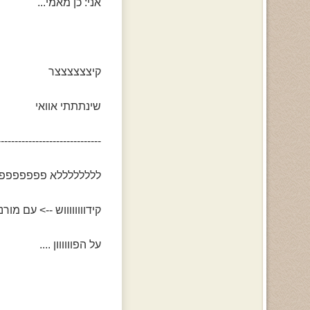
אני: כן מאמי...
קיצצצצצצר
שינתתתי אוואי
------------------------------
ללללללללא פפפפפפפפ
קידווווווווש --> עם מורננ
על הפוווווון ....