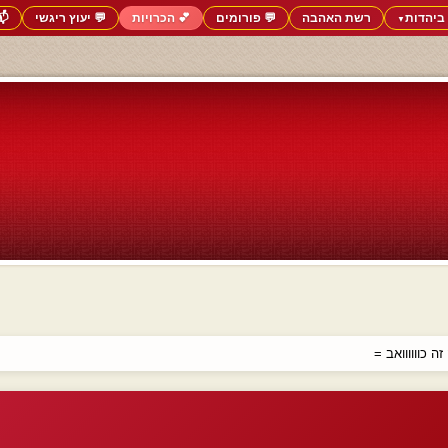
ביהדות
רשת האהבה
💬 פורומים
💕 הכרויות
💬 יעוץ ריגשי
📬
▼
ה כוווווואב =