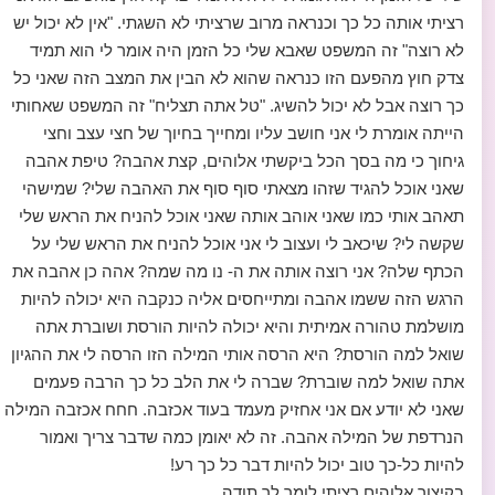
רציתי אותה כל כך וכנראה מרוב שרציתי לא השגתי. "אין לא יכול יש
לא רוצה" זה המשפט שאבא שלי כל הזמן היה אומר לי הוא תמיד
צדק חוץ מהפעם הזו כנראה שהוא לא הבין את המצב הזה שאני כל
כך רוצה אבל לא יכול להשיג. "טל אתה תצליח" זה המשפט שאחותי
הייתה אומרת לי אני חושב עליו ומחייך בחיוך של חצי עצב וחצי
גיחוך כי מה בסך הכל ביקשתי אלוהים, קצת אהבה? טיפת אהבה
שאני אוכל להגיד שזהו מצאתי סוף סוף את האהבה שלי? שמישהי
תאהב אותי כמו שאני אוהב אותה שאני אוכל להניח את הראש שלי
שקשה לי? שיכאב לי ועצוב לי אני אוכל להניח את הראש שלי על
הכתף שלה? אני רוצה אותה את ה- נו מה שמה? אהה כן אהבה את
הרגש הזה ששמו אהבה ומתייחסים אליה כנקבה היא יכולה להיות
מושלמת טהורה אמיתית והיא יכולה להיות הורסת ושוברת אתה
שואל למה הורסת? היא הרסה אותי המילה הזו הרסה לי את ההגיון
אתה שואל למה שוברת? שברה לי את הלב כל כך הרבה פעמים
שאני לא יודע אם אני אחזיק מעמד בעוד אכזבה. חחח אכזבה המילה
הנרדפת של המילה אהבה. זה לא יאומן כמה שדבר צריך ואמור
להיות כל-כך טוב יכול להיות דבר כל כך רע!
בקיצור אלוהים רציתי לומר לך תודה...