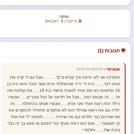
שתף:
📘 פייסבוק
📱 וואטסאפ
💬 תגובות (1)
אנונימי
2004-04-16 00:52:49
חמודנת אני לא יודעת איך קוראים לך ..........אבל גם לי קרה את
אותו דבר........היה לי ידיד שהתחלתי איתו קשר והכל והוא היה בן
16 ופתאום הא עזב אותי לטובת מישהי בת 18......את קולטת מה
זה .....זה מבאס רצח....אבל אל תדאגי על הכל עוברים......ועכשיו
הילד הזה רוצה אותי ואני אותו......ועכשיו אנחנו בהתחלה......אז
ילדה עם את רואה שהילד הזה לא מתקדם תתחילי להתקדם את
ואז שתיכם כבר תזרמו עם מה שיהיה...........תאמיני לי את אחר
כך תצטערי.....ואם הוא דוחה אותך עוד הפעם או פוגע בך זה כבר
בעיה שלו.......ותלמדי: