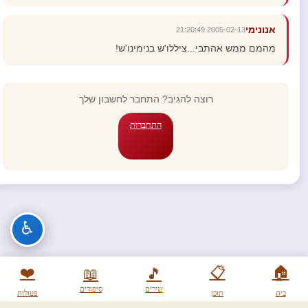
אנונימי
2005-02-13 21:20:49
מהמם ממש אהתבי...ציללו'ש בנימינו'ש!
רוצה להגיב? התחבר לחשבון שלך
התחברות
♿
❤️
📋
🏠
📖
🎵
שירים
סיפורים
בית
תוכן
פעולות