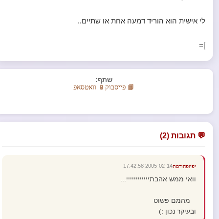
לי אישית הוא הוריד דמעה אחת או שתיים..
]=
שתף:
📘 פייסבוק
📱 וואטסאפ
💬 תגובות (2)
2005-02-14 17:42:58
יפיופהורסת
וואי ממש אהבתיייייייייייי...
מהמם פשוט
ובעיקר נכון :)