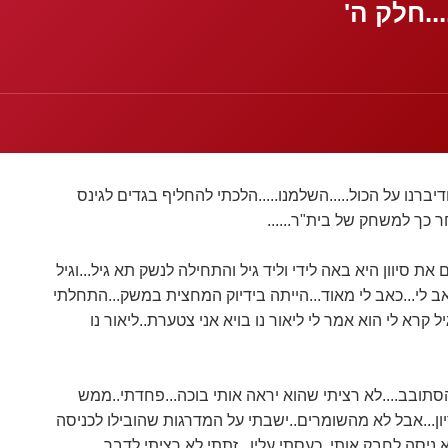
..חלק ה'
דיברנו על הכול.....השלמנו.....הלכתי להחליף בגדים לגינס
חר כך למשחק של בית"ר......
 את סיוון היא באה לידי וליד גיל והתחילה לנשק תא גיל...וגיל
ב לי...כאב לי מאוד...הייתה בידיוק המחצית במשק...התחלתי
ל קרא לי הוא אמר לי ליאור נו בויא אני צטערת..ליאור נו
הסתובב....לא רציתי שהוא יראה אותי בוכה...פחדתי..ממש
ון...אבל לא מהשומרים..ישבתי על המדרגות שהובילו לכניסה
וא ניסה לחבק אותי..כעסתי עליו...זתתי לא רציתי לדבר