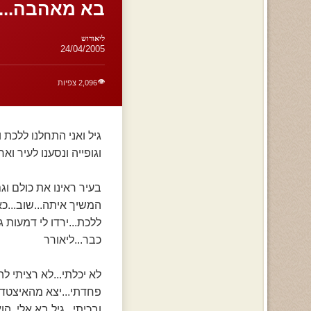
בא מאהבה....
ליאורוש
24/04/2005
👁️
2,096 צפיות
גיל ואני התחלנו ללכת ו
וגופייה ונסענו לעיר וא
בעיר ראינו את כולם וגם
המשיך איתה...שוב...כא
ללכת...ירדו לי דמעות גי
כבר...ליאורר
לא יכלתי...לא רציתי ל
פחדתי...יצא מהאיצטדי
ובכיתי...גיל בא אלי..ה