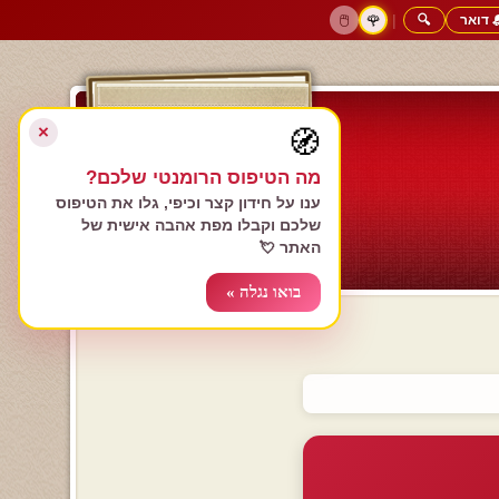
 דואר
🔍
|
🖱️
🌹
דף הבית
גולשים כותבים
הרשם עכשיו
התחבר
צימרים רומנטיים
חנות המתנות