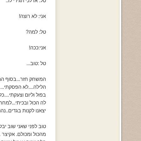
טל: אז לכי תגידי לו..
אני: לא רוצה!
טל: למה?
אני:ככה!
טל :טוב...
המשחק חזר...בסוף המשח
הלילה....לא הפסקתי...
בפול וליום וצעקתי....כל שגרה 2 דקות ממני כנראה שמעה אותי ובא
לה הכול ובכיתי...למחר
יצאנו לקנות בגדים..נהנ
טוב לפני שאני שוב יבל
מהכול ומכולם. אקיצר באנו למסיבה 