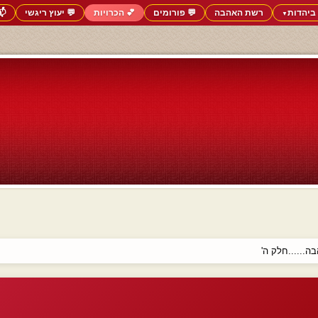
ביהדות
רשת האהבה
💬 פורומים
💕 הכרויות
💬 יעוץ ריגשי
📬
▼
......חלק ה'