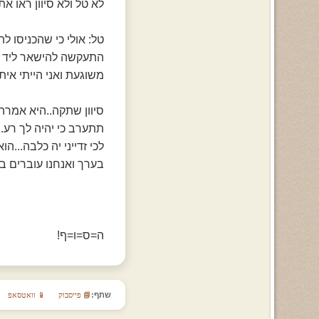
לא טל ולא סיוון ראו את
טל: אולי כי שהכניסו לה
התעקשה להישאר ליד גי
משוגעת ואני הייתי אית
סיוון שתקה..היא אמרה 
תתערב כי יהיה לך רע. 
לכי זדייני יה כלבה...ה
בערך ואנחנו עוברים בי
ה=ס=ו=ף!
שתף:
📘 פייסבוק
📱 וואטסאפ