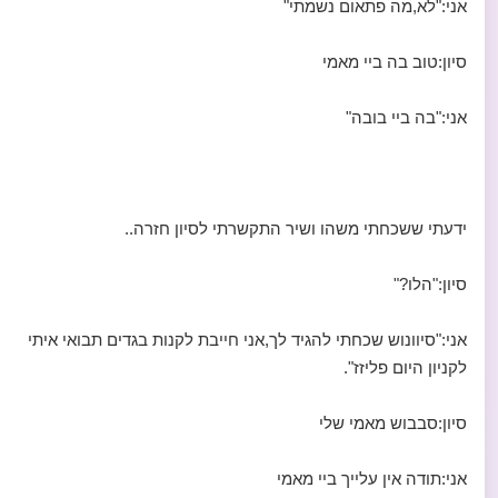
אני:"לא,מה פתאום נשמתי"
סיון:טוב בה ביי מאמי
אני:"בה ביי בובה"
ידעתי ששכחתי משהו ושיר התקשרתי לסיון חזרה..
סיון:"הלו?"
אני:"סיוונוש שכחתי להגיד לך,אני חייבת לקנות בגדים תבואי איתי
לקניון היום פליזז".
סיון:סבבוש מאמי שלי
אני:תודה אין עלייך ביי מאמי