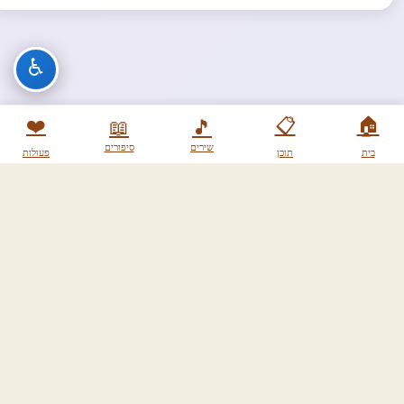
♿
❤️
📋
🏠
📖
🎵
שירים
סיפורים
בית
תוכן
פעולות