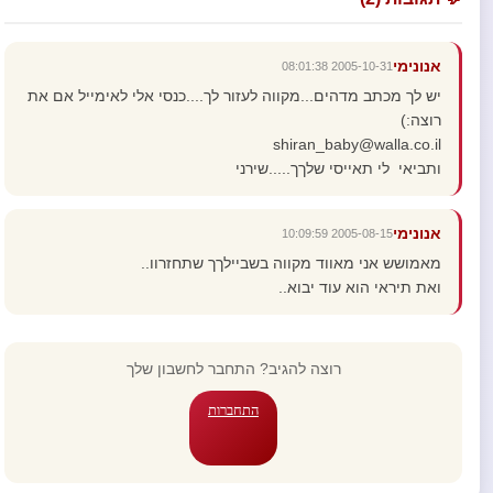
אנונימי
2005-10-31 08:01:38
יש לך מכתב מדהים...מקווה לעזור לך....כנסי אלי לאימייל אם את
רוצה:)
shiran_baby@walla.co.il
ותביאי לי תאייסי שלךך.....שירני
אנונימי
2005-08-15 10:09:59
מאמושש אני מאווד מקווה בשביילךך שתחזרוו..
ואת תיראי הוא עוד יבוא..
רוצה להגיב? התחבר לחשבון שלך
התחברות