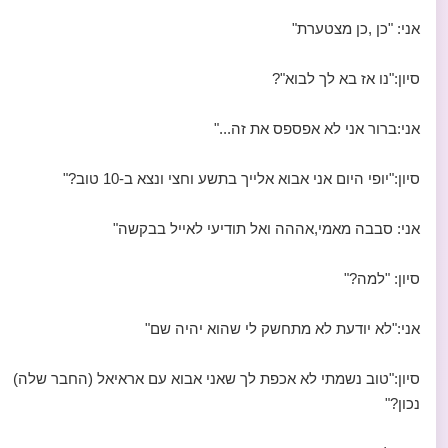
אני: "כן ,כן מצטערת"
סיון:"נו אז בא לך לבוא"?
אני:ברור אני לא אפספס את זה..."
סיון:"יופי היום אני אבוא אלייך בתשע וחצי ונצא ב-10 טוב?"
אני: סבבה מאמי,אההה ואל תודיעי לאייל בבקשה"
סיון: "למה?"
אני:"לא יודעת לא מתחשק לי שהוא יהיה שם"
סיון:"טוב נשמתי לא אכפת לך שאני אבוא עם אראיאל (החבר שלה)
נכון?"