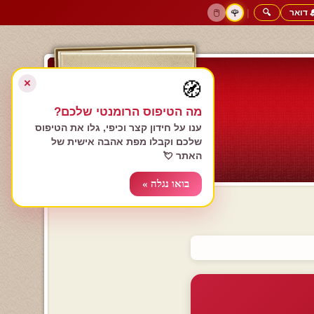
 דואר
🔍
|
🖱️
🌹
דף הבית
גולשים כותבים
הרשם עכשיו
התחבר
צימרים רומנטיים
חנות המתנות