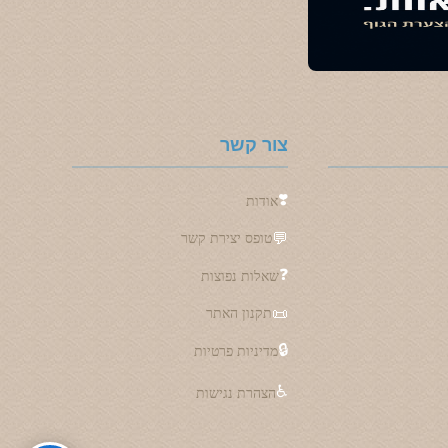
צור קשר
❣️
אודות
💬
טופס יצירת קשר
❓
שאלות נפוצות
📜
תקנון האתר
🔒
מדיניות פרטיות
♿
הצהרת נגישות