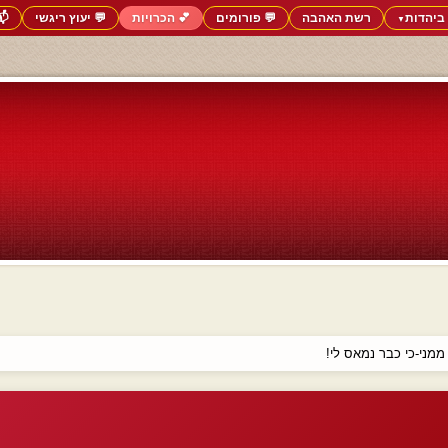
ביהדות
רשת האהבה
💬 פורומים
💕 הכרויות
💬 יעוץ ריגשי
📬
▼
ני-כי כבר נמאס לי!