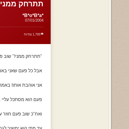
תתרחק ממני-כ
*B*o*B*a*
07/01/2004
👁️
1,795 צפיות
"תתרחק ממני!" שוב פע
אבל כל פעם שאני באה לו
אני אוהבת אותו! באמת 
פעם הוא מסתכל עליי ב
ואח"כ שוב פעם חוזר על
עד מתי הוא ימשיך לגרו